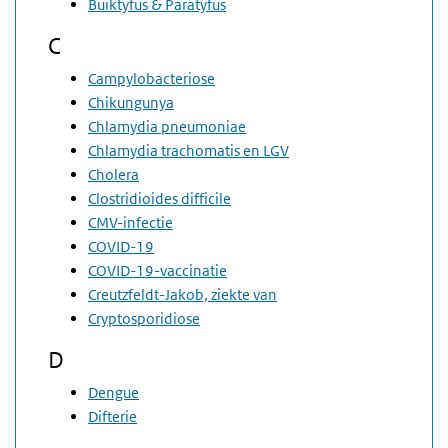
Buiktyfus & Paratyfus
C
Campylobacteriose
Chikungunya
Chlamydia pneumoniae
Chlamydia trachomatis en LGV
Cholera
Clostridioides difficile
CMV-infectie
COVID-19
COVID-19-vaccinatie
Creutzfeldt-Jakob, ziekte van
Cryptosporidiose
D
Dengue
Difterie