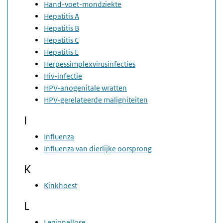
Hand-voet-mondziekte
Hepatitis A
Hepatitis B
Hepatitis C
Hepatitis E
Herpessimplexvirusinfecties
Hiv-infectie
HPV-anogenitale wratten
HPV-gerelateerde maligniteiten
I
Influenza
Influenza van dierlijke oorsprong
K
Kinkhoest
L
Legionellose