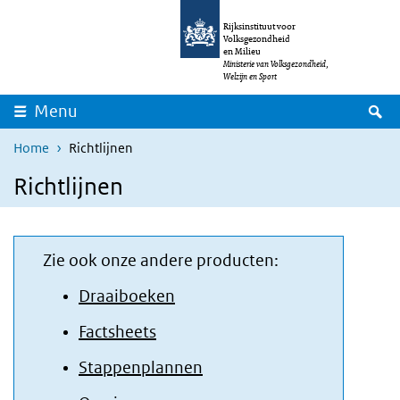
Overslaan en naar de inhoud gaan
Direct naar de hoofdnavigatie
Rijksinstituut voor
Volksgezondheid
en Milieu
Ministerie van Volksgezondheid,
Welzijn en Sport
Z
Menu
Home
Richtlijnen
Richtlijnen
Zie ook onze andere producten:
Draaiboeken
Factsheets
Stappenplannen