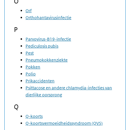
O
Orf
Orthohantavirusinfectie
P
Parvovirus-B19-infectie
Pediculosis pubis
Pest
Pneumokokkenziekte
Pokken
Polio
Prikaccidenten
Psittacose en andere chlamydia-infecties van
dierlijke oorsprong
Q
Q-koorts
Q-koortsvermoeidheidssyndroom (QVS)