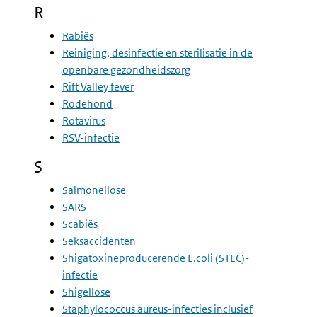
R
Rabiës
Reiniging, desinfectie en sterilisatie in de
openbare gezondheidszorg
Rift Valley fever
Rodehond
Rotavirus
RSV-infectie
S
Salmonellose
SARS
Scabiës
Seksaccidenten
Shigatoxineproducerende E.coli (STEC)-
infectie
Shigellose
Staphylococcus aureus-infecties inclusief