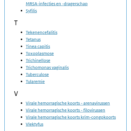
MRSA-infecties en -dragerschap
Syfilis
T
Tekenencefalitis
Tetanus
Tinea capitis
Toxoplasmose
Trichinellose
Trichomonas vaginalis
Tuberculose
Tularemie
V
Virale hemorragische koorts - arenavirussen
Virale hemorragische koorts - filovirussen
Virale hemorragische koorts krim-congokoorts
Vlektyfus