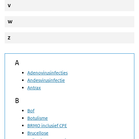
V
W
Z
A
Adenovirusinfecties
Andesvirusinfectie
Antrax
B
Bof
Botulisme
BRMO inclusief CPE
Brucellose