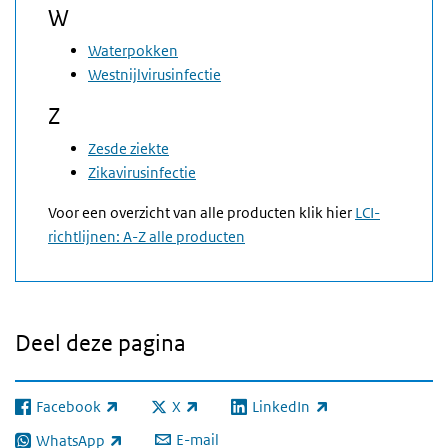
W
Waterpokken
Westnijlvirusinfectie
Z
Zesde ziekte
Zikavirusinfectie
Voor een overzicht van alle producten klik hier
LCI-
richtlijnen: A-Z alle producten
Deel deze pagina
Facebook
X
LinkedIn
(externe link)
(externe link)
(externe link)
E-mail
WhatsApp
(externe link)