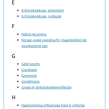
E
Echinokokkose, alveolaire
Echinokokkose, cysteuze
F
Febris recurrens
Fecaal-orale overdracht, maatregelen ter
voorkoming van
G
Gele koorts
Giardiasis
Gonorroe
Gordelroos
Groep A-streptokokkeninfectie
H
Haemophilus influenzae type b-infectie