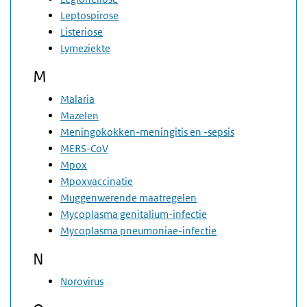
Leptospirose
Listeriose
Lymeziekte
M
Malaria
Mazelen
Meningokokken-meningitis en -sepsis
MERS-CoV
Mpox
Mpoxvaccinatie
Muggenwerende maatregelen
Mycoplasma genitalium-infectie
Mycoplasma pneumoniae-infectie
N
Norovirus