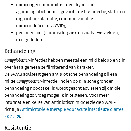
immuungecompromitteerden: hypo- en
agammaglobulinemie, gevorderde hiv-infectie, status na
orgaantransplantatie, common variable
immunodeficiency (CVID);
personen met (chronische) ziekten zoals leverziekten,
maligniteiten.
Behandeling
Campylobacter
-infecties hebben meestal een mild beloop en zijn
over het algemeen zelflimiterend van karakter.
De
SWAB
adviseert geen antibiotische behandeling bij een
milde
Campylobacter
-infectie. Indien op klinische gronden
behandeling noodzakelijk wordt geacht adviseren zij om die
behandeling zo vroeg mogelijk in te stellen. Voor meer
informatie en keuze van antibiotisch middel zie de SWAB-
richtlijn
Antimicrobiële therapie voor acute infectieuze diarree
(externe link)
2023
.
Resistentie