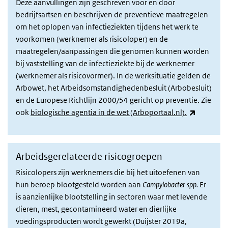
Deze aanvullingen zijn geschreven voor en door
bedrijfsartsen en beschrijven de preventieve maatregelen
om het oplopen van infectieziekten tijdens het werk te
voorkomen (werknemer als risicoloper) en de
maatregelen/aanpassingen die genomen kunnen worden
bij vaststelling van de infectieziekte bij de werknemer
(werknemer als risicovormer). In de werksituatie gelden de
Arbowet, het Arbeidsomstandighedenbesluit (Arbobesluit)
en de Europese Richtlijn 2000/54 gericht op preventie. Zie
(externe l
ook
biologische agentia in de wet (Arboportaal.nl).
Arbeidsgerelateerde risicogroepen
Risicolopers zijn werknemers die bij het uitoefenen van
hun beroep blootgesteld worden aan
Campylobacter spp.
Er
is aanzienlijke blootstelling in sectoren waar met levende
dieren, mest, gecontamineerd water en dierlijke
voedingsproducten wordt gewerkt (Duijster 2019a,