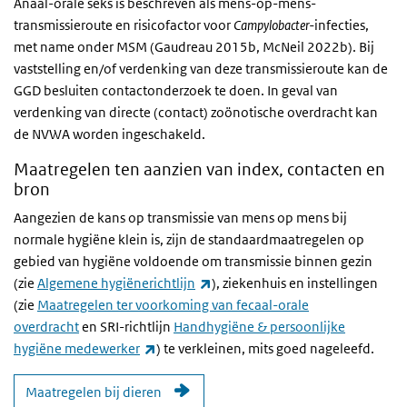
Anaal-orale seks is beschreven als mens-op-mens-
transmissieroute en risicofactor voor
Campylobacter-
infecties,
met name onder
MSM
(Gaudreau 2015b, McNeil 2022b). Bij
vaststelling en/of verdenking van deze transmissieroute kan de
GGD besluiten contactonderzoek te doen. In geval van
verdenking van directe (contact) zoönotische overdracht kan
de
NVWA
worden ingeschakeld.
Maatregelen ten aanzien van index, contacten en
bron
Aangezien de kans op transmissie van mens op mens bij
normale hygiëne klein is, zijn de standaardmaatregelen op
gebied van hygiëne voldoende om transmissie binnen gezin
(externe link)
(zie
Algemene hygiënerichtlijn
), ziekenhuis en instellingen
(zie
Maatregelen ter voorkoming van fecaal-orale
overdracht
en SRI-richtlijn
Handhygiëne & persoonlijke
(externe link)
hygiëne medewerker
) te verkleinen, mits goed nageleefd.
Maatregelen bij dieren