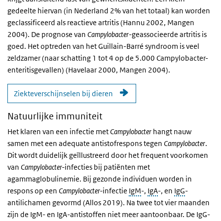
gedeelte hiervan (in Nederland 2% van het totaal) kan worden
geclassificeerd als reactieve artritis (Hannu 2002, Mangen
2004). De prognose van
Campylobacter
-geassocieerde artritis is
goed. Het optreden van het Guillain-Barré syndroom is veel
zeldzamer (naar schatting 1 tot 4 op de 5.000 Campylobacter-
enteritisgevallen) (Havelaar 2000, Mangen 2004).
Ziekteverschijnselen bij dieren
Natuurlijke immuniteit
Het klaren van een infectie met
Campylobacter
hangt nauw
samen met een adequate antistofrespons tegen
Campylobacter
.
Dit wordt duidelijk geïllustreerd door het frequent voorkomen
van
Campylobacter-
infecties bij patiënten met
agammaglobulinemie. Bij gezonde individuen worden in
respons op een
Campylobacter-
infectie
IgM
-,
IgA
-, en
IgG
-
antilichamen gevormd (Allos 2019). Na twee tot vier maanden
zijn de IgM- en IgA-antistoffen niet meer aantoonbaar. De IgG-