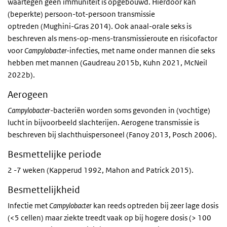
waartegen geen immuniteit is opgebouwd. Hierdoor kan
(beperkte) persoon-tot-persoon transmissie
optreden (Mughini-Gras 2014). Ook anaal-orale seks is
beschreven als mens-op-mens-transmissieroute en risicofactor
voor
Campylobacter-
infecties, met name onder mannen die seks
hebben met mannen (Gaudreau 2015b, Kuhn 2021, McNeil
2022b).
Aerogeen
Campylobacter
-bacteriën worden soms gevonden in (vochtige)
lucht in bijvoorbeeld slachterijen. Aerogene transmissie is
beschreven bij slachthuispersoneel (Fanoy 2013, Posch 2006).
Besmettelijke periode
2 -7 weken (Kapperud 1992, Mahon and Patrick 2015).
Besmettelijkheid
Infectie met
Campylobacter
kan reeds optreden bij zeer lage dosis
(<5 cellen) maar ziekte treedt vaak op bij hogere dosis (> 100