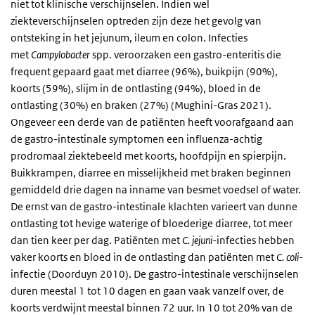
niet tot klinische verschijnselen. Indien wel
ziekteverschijnselen optreden zijn deze het gevolg van
ontsteking in het jejunum, ileum en colon. Infecties
met
Campylobacter
spp. veroorzaken een gastro-enteritis die
frequent gepaard gaat met diarree (96%), buikpijn (90%),
koorts (59%), slijm in de ontlasting (94%), bloed in de
ontlasting (30%) en braken (27%) (Mughini-Gras 2021).
Ongeveer een derde van de patiënten heeft voorafgaand aan
de gastro-intestinale symptomen een influenza-achtig
prodromaal ziektebeeld met koorts, hoofdpijn en spierpijn.
Buikkrampen, diarree en misselijkheid met braken beginnen
gemiddeld drie dagen na inname van besmet voedsel of water.
De ernst van de gastro-intestinale klachten varieert van dunne
ontlasting tot hevige waterige of bloederige diarree, tot meer
dan tien keer per dag. Patiënten met
C. jejuni
-infecties hebben
vaker koorts en bloed in de ontlasting dan patiënten met
C. coli
-
infectie (Doorduyn 2010). De gastro-intestinale verschijnselen
duren meestal 1 tot 10 dagen en gaan vaak vanzelf over, de
koorts verdwijnt meestal binnen 72 uur. In 10 tot 20% van de