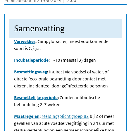
Publicatiedatum 25-06-2024 | 12:00
Samenvatting
Verwekker
:
Campylobacter, meest voorkomende
soort is
C. jejuni
Incubatieperiode
:
1-10 (meestal 3) dagen
Besmettingsweg
:
Indirect via voedsel of water, of
directe feco-orale besmetting door contact met
dieren, incidenteel door geïnfecteerde personen
Besmettelijke periode
:
Zonder antibiotische
behandeling 2-7 weken
Maatregelen
:
Meldingsplicht groep B2
bij 2 of meer
gevallen van acute voedselvergiftiging in 24 uur met
sterke verdenking op een gemeenschappelijke bron