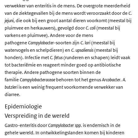
verwekker van enteritis in de mens. De overgrote meerderheid
van de ziektegevallen bij de mens wordt veroorzaakt door de
C.
jejuni
, die ook bij een groot aantal dieren voorkomt (meestal bij
pluimvee en herkauwers), gevolgd door
C. coli
(meestal bij
varkens en pluimvee). Andere voor de mens
pathogene
Campylobacter
-soorten zijn
C. lari
(meestal bij
watervogels en schelpdieren) en
C. upsaliensis
(meestal bij
honden). Infectie met
C. fetus
(runderen en schapen) leidt vaak
tot bacteriëmie en reageert minder goed op antibiotische
therapie. Andere pathogene soorten binnen de
familie
Campylobacteraceae
behoren tot het genus
Arcobacter
.
A.
butzleri
is een weinig frequent voorkomende verwekker van
diarree.
Epidemiologie
Verspreiding in de wereld
Gastro-enteritis door
Campylobacter
spp
. is endemisch in de
gehele wereld. In ontwikkelingslanden komen bij kinderen