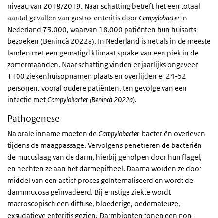
niveau van 2018/2019. Naar schatting betreft het een totaal
aantal gevallen van gastro-enteritis door
Campylobacter
in
Nederland 73.000, waarvan 18.000 patiënten hun huisarts
bezoeken (Benincà 2022a). In Nederland is net als in de meeste
landen met een gematigd klimaat sprake van een piek in de
zomermaanden. Naar schatting vinden er jaarlijks ongeveer
1100 ziekenhuisopnamen plaats en overlijden er 24-52
personen, vooral oudere patiënten, ten gevolge van een
infectie met
Campylobacter (Benincà 2022a).
Pathogenese
Na orale inname moeten de
Campylobacter-
bacteriën overleven
tijdens de maagpassage. Vervolgens penetreren de bacteriën
de mucuslaag van de darm, hierbij geholpen door hun flagel,
en hechten ze aan het darmepitheel. Daarna worden ze door
middel van een actief proces geïnternaliseerd en wordt de
darmmucosa geïnvadeerd. Bij ernstige ziekte wordt
macroscopisch een diffuse, bloederige, oedemateuze,
exsudatieve enteritis gezien. Darmbiopten tonen een non-