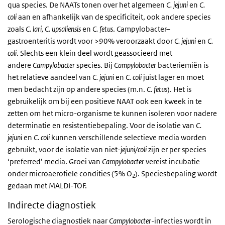
qua species. De NAATs tonen over het algemeen
C. jejuni
en
C.
coli
aan en afhankelijk van de specificiteit, ook andere species
zoals
C. lari, C. upsaliensis
en
C. fetus
. Campylobacter–
gastroenteritis wordt voor >90% veroorzaakt door
C. jejuni
en
C.
coli
. Slechts een klein deel wordt geassocieerd met
andere
Campylobacter
species. Bij
Campylobacter
bacteriemiën is
het relatieve aandeel van
C. jejuni
en
C. coli
juist lager en moet
men bedacht zijn op andere species (m.n.
C. fetus
). Het is
gebruikelijk om bij een positieve
NAAT
ook een kweek in te
zetten om het micro-organisme te kunnen isoleren voor nadere
determinatie en resistentiebepaling. Voor de isolatie van
C.
jejuni
en
C. coli
kunnen verschillende selectieve media worden
gebruikt, voor de isolatie van niet-
jejuni/coli
zijn er per species
‘preferred’ media. Groei van
Campylobacter
vereist incubatie
onder microaerofiele condities (5% O
). Speciesbepaling wordt
2
gedaan met MALDI-TOF.
Indirecte diagnostiek
Serologische diagnostiek naar
Campylobacter
-infecties wordt in