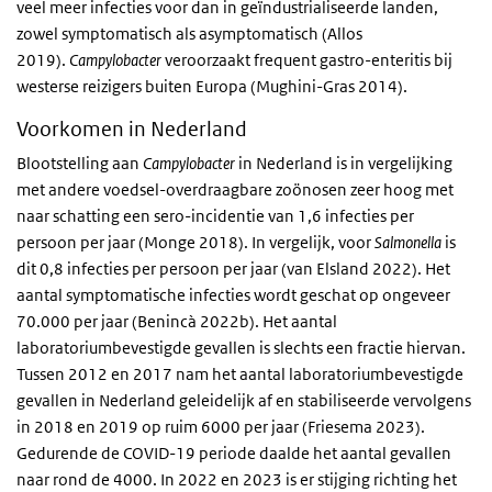
veel meer infecties voor dan in geïndustrialiseerde landen,
zowel symptomatisch als asymptomatisch (Allos
2019).
Campylobacter
veroorzaakt frequent gastro-enteritis bij
westerse reizigers buiten Europa (Mughini-Gras 2014).
Voorkomen in Nederland
Blootstelling aan
Campylobacter
in Nederland is in vergelijking
met andere voedsel-overdraagbare zoönosen zeer hoog met
naar schatting een sero-incidentie van 1,6 infecties per
persoon per jaar (Monge 2018). In vergelijk, voor
Salmonella
is
dit 0,8 infecties per persoon per jaar (van Elsland 2022). Het
aantal symptomatische infecties wordt geschat op ongeveer
70.000 per jaar (Benincà 2022b). Het aantal
laboratoriumbevestigde gevallen is slechts een fractie hiervan.
Tussen 2012 en 2017 nam het aantal laboratoriumbevestigde
gevallen in Nederland geleidelijk af en stabiliseerde vervolgens
in 2018 en 2019 op ruim 6000 per jaar (Friesema 2023).
Gedurende de COVID-19 periode daalde het aantal gevallen
naar rond de 4000. In 2022 en 2023 is er stijging richting het