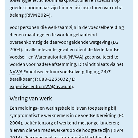
toilethygiëne. Schoonmaakprotocollen en toezicht op
goede schoonmaak zijn binnen risicosectoren van extra
belang (RIVM 2024).
Voor personen die werkzaam zijn in de voedselbereiding
dienen maatregelen te worden gehanteerd
overeenkomstig de daarvoor geldende wetgeving (EG
2004). In alle relevante gevallen dient de Nederlandse
Voedsel- en Warenautoriteit (NVWA) geconsulteerd te
worden voor nadere afstemming. Dit vindt plaats via het
NVWA
Expertisecentrum voedselvergiftiging, 24/7
bereikbaar (T: 088-2233032 / E:
expertisecentrumVV@nvwa.nl
).
Wering van werk
Een meldings- en weringsbeleid is van toepassing bij
symptomatische werknemers in de voedselbereiding (EG
2004), patiëntenzorg of werkend met jonge kinderen;
hiervan dienen medewerkers op de hoogte te zijn (RIVM
2014). Personen met gastro-enteritisklachten die