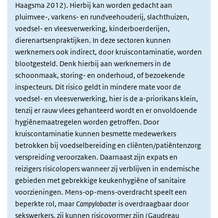
Haagsma 2012). Hierbij kan worden gedacht aan
pluimvee-, varkens- en rundveehouderij, slachthuizen,
voedsel- en vleesverwerking, kinderboerderijen,
dierenartsenpraktijken. In deze sectoren kunnen
werknemers ook indirect, door kruiscontaminatie, worden
blootgesteld. Denk hierbij aan werknemers in de
schoonmaak, storing- en onderhoud, of bezoekende
inspecteurs. Dit risico geldt in mindere mate voor de
voedsel- en vleesverwerking, hier is de a-priorikans klein,
tenzij er rauw vlees gehanteerd wordt en er onvoldoende
hygiënemaatregelen worden getroffen. Door
kruiscontaminatie kunnen besmette medewerkers
betrokken bij voedselbereiding en cliënten/patiëntenzorg
verspreiding veroorzaken. Daarnaast zijn expats en
reizigers risicolopers wanneer zij verblijven in endemische
gebieden met gebrekkige keukenhygiëne of sanitaire
voorzieningen. Mens-op-mens-overdracht speelt een
beperkte rol, maar
Campylobacte
r is overdraagbaar door
sekswerkers, zij kunnen risicovormer zijn (Gaudreau