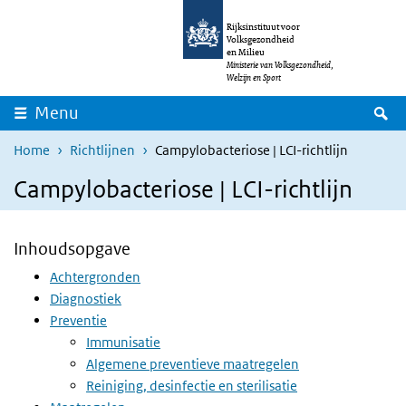
Overslaan en naar de inhoud gaan
Direct naar de hoofdnavigatie
Rijksinstituut voor
Volksgezondheid
en Milieu
Ministerie van Volksgezondheid,
Welzijn en Sport
Z
Menu
Home
Richtlijnen
Campylobacteriose | LCI-richtlijn
Campylobacteriose | LCI-richtlijn
Inhoudsopgave
Achtergronden
Diagnostiek
Preventie
Immunisatie
Algemene preventieve maatregelen
Reiniging, desinfectie en sterilisatie