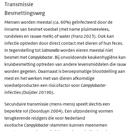
Transmissie
Besmettingsweg
Mensen worden meestal (ca. 60%) geïnfecteerd door de
inname van besmet voedsel (met name pluimveevlees,
rundvlees en rauwe melk) of water (Franz 2023). Ook kan
infectie optreden door direct contact met dieren of hun feces.
In tegenstelling tot
Salmonella
worden eieren meestal niet
besmet met
Campylobacter
. Bij onvoldoende keukenhygiëne kan
kruisbesmetting optreden van andere levensmiddelen die rauw
worden gegeten. Daarnaast is beroepsmatige blootstelling aan
mest en het werken met van dieren afkomstige
voedselproducten een risicofactor voor
Campylobacter-
infecties (Duijster 2019b).
Secundaire transmissie (mens-mens) speelt slechts een
beperkte rol (Doorduyn 2004). Een uitzondering vormen
terugkerende reizigers die voor Nederland
exotische
Campylobacter
-stammen kunnen meenemen