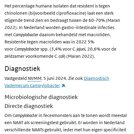
Het percentage humane isolaten dat resistent is tegen
chinolonen (bijvoorbeeld ciprofloxacine) laat een sterk
stijgende trend zien en bedraagt tussen de 60-70% (Maran
2022). In Nederland worden gastro-intestinale infecties
met
Campylobacter
daarom behandeld met macroliden.
Resistentie tegen macroliden was in 2022 5%
voor
Campylobacter
spp. (3,4% voor
C. jejuni
, 20,6% voor de
zeldzamer voorkomende
C. coli
) (Maran 2022).
Diagnostiek
Vastgesteld
NVMM
: 5 juni 2024.
Zie ook
Diagnostisch
(externe link)
Vademecum Campylobacter
.
Microbiologische diagnostiek
Directe diagnostiek
Om
Campylobacter
in fecesmonsters aan te tonen wordt meestal
een
NAAT
als screeningstest gebruikt. Er worden in Nederland
verschillende NAATs gebruikt, ieder met hun eigen specificiteit