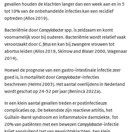
gevallen houden de klachten langer dan een week aan en in 5
tot 10% van de onbehandelde infecties kan een recidief
optreden (Allos 2019).
Bacteri
ë
mie door
Campylobacter
spp. is zeldzaam en komt
voornamelijk voor bij ouderen. Bacteriëmie wordt relatief vaak
veroorzaakt door
C. fetus
en kan bij zwangere vrouwen tot
abortus leiden (Allos 2019, Skirrow and Blaser 2000, Wagenaar
2014).
Hoewel de prognose van een gastro-intestinale infectie zeer
goed is, is mortaliteit door
Campylobacter
-infecties
beschreven (Helms 2003). Het aantal overlijdens in Nederland
wordt geschat op 24-52 per jaar (Benincà 2022a).
In een klein aantal gevallen treden er postinfectieuze
complicaties op. De bekendste zijn reactieve artritis, het
Guillain-Barré syndroom en inflammatoire darmziekte. Tot
20% van patiënten met een bewezen
Campylobacter
-infectie
krijgt aansluitend last van gewrichtsklachten. Een klein