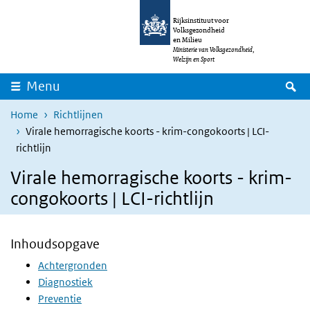
Overslaan en naar de inhoud gaan
Direct naar de hoofdnavigatie
Rijksinstituut voor
Volksgezondheid
en Milieu
Ministerie van Volksgezondheid,
Welzijn en Sport
Z
Menu
Home
Richtlijnen
Virale hemorragische koorts - krim-congokoorts | LCI-
richtlijn
Virale hemorragische koorts - krim-
congokoorts | LCI-richtlijn
Inhoudsopgave
Achtergronden
Diagnostiek
Preventie