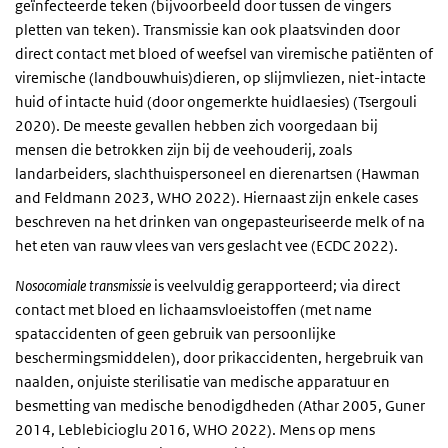
geïnfecteerde teken (bijvoorbeeld door tussen de vingers
pletten van teken). Transmissie kan ook plaatsvinden door
direct contact met bloed of weefsel van viremische patiënten of
viremische (landbouwhuis)dieren, op slijmvliezen, niet-intacte
huid of intacte huid (door ongemerkte huidlaesies) (Tsergouli
2020). De meeste gevallen hebben zich voorgedaan bij
mensen die betrokken zijn bij de veehouderij, zoals
landarbeiders, slachthuispersoneel en dierenartsen (Hawman
and Feldmann 2023, WHO 2022). Hiernaast zijn enkele cases
beschreven na het drinken van ongepasteuriseerde melk of na
het eten van rauw vlees van vers geslacht vee (ECDC 2022).
Nosocomiale transmissie
is veelvuldig gerapporteerd; via direct
contact met bloed en lichaamsvloeistoffen (met name
spataccidenten of geen gebruik van persoonlijke
beschermingsmiddelen), door prikaccidenten, hergebruik van
naalden, onjuiste sterilisatie van medische apparatuur en
besmetting van medische benodigdheden (Athar 2005, Guner
2014, Leblebicioglu 2016, WHO 2022). Mens op mens