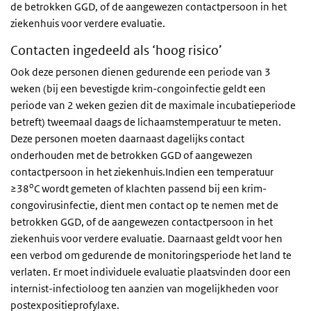
de betrokken GGD, of de aangewezen contactpersoon in het
ziekenhuis voor verdere evaluatie.
Contacten ingedeeld als ‘hoog risico’
Ook deze personen dienen gedurende een periode van 3
weken (bij een bevestigde krim-congoinfectie geldt een
periode van 2 weken gezien dit de maximale incubatieperiode
betreft) tweemaal daags de lichaamstemperatuur te meten.
Deze personen moeten daarnaast dagelijks contact
onderhouden met de betrokken GGD of aangewezen
contactpersoon in het ziekenhuis.Indien een temperatuur
o
≥38
C wordt gemeten of klachten passend bij een krim-
congovirusinfectie, dient men contact op te nemen met de
betrokken GGD, of de aangewezen contactpersoon in het
ziekenhuis voor verdere evaluatie. Daarnaast geldt voor hen
een verbod om gedurende de monitoringsperiode het land te
verlaten. Er moet individuele evaluatie plaatsvinden door een
internist-infectioloog ten aanzien van mogelijkheden voor
postexpositieprofylaxe.