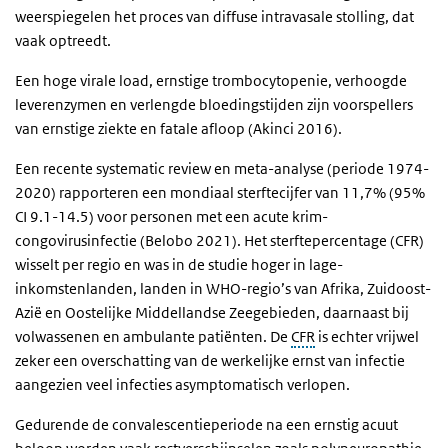
weerspiegelen het proces van diffuse intravasale stolling, dat
vaak optreedt.
Een hoge virale load, ernstige trombocytopenie, verhoogde
leverenzymen en verlengde bloedingstijden zijn voorspellers
van ernstige ziekte en fatale afloop (Akinci 2016).
Een recente systematic review en meta-analyse (periode 1974-
2020) rapporteren een mondiaal sterftecijfer van 11,7% (95%
CI 9.1-14.5) voor personen met een acute krim-
congovirusinfectie (Belobo 2021). Het sterftepercentage (CFR)
wisselt per regio en was in de studie hoger in lage-
inkomstenlanden, landen in WHO-regio’s van Afrika, Zuidoost-
Azië en Oostelijke Middellandse Zeegebieden, daarnaast bij
volwassenen en ambulante patiënten. De
CFR
is echter vrijwel
zeker een overschatting van de werkelijke ernst van infectie
aangezien veel infecties asymptomatisch verlopen.
Gedurende de convalescentieperiode na een ernstig acuut