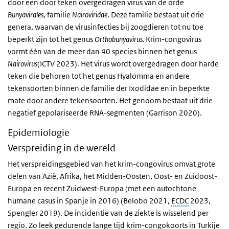
door een door teken overgedragen virus van de orde
Bunyavirales
, familie
Nairoviridae
. Deze familie bestaat uit drie
genera, waarvan de virusinfecties bij zoogdieren tot nu toe
beperkt zijn tot het genus
Orthobunyavirus.
Krim-congovirus
vormt één van de meer dan 40 species binnen het genus
Nairovirus
(ICTV 2023). Het virus wordt overgedragen door harde
teken die behoren tot het genus Hyalomma en andere
tekensoorten binnen de familie der Ixodidae en in beperkte
mate door andere tekensoorten. Het genoom bestaat uit drie
negatief gepolariseerde RNA-segmenten (Garrison 2020).
Epidemiologie
Verspreiding in de wereld
Het verspreidingsgebied van het krim-congovirus omvat grote
delen van Azië, Afrika, het Midden-Oosten, Oost- en Zuidoost-
Europa en recent Zuidwest-Europa (met een autochtone
humane casus in Spanje in 2016) (Belobo 2021,
ECDC
2023,
Spengler 2019). De incidentie van de ziekte is wisselend per
regio. Zo leek gedurende lange tijd krim-congokoorts in Turkije