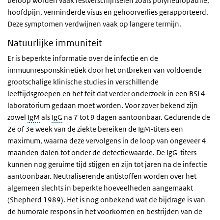
beloop worden vaak restverschijnselen zoals polyneuropathie,
hoofdpijn, verminderde visus en gehoorverlies gerapporteerd.
Deze symptomen verdwijnen vaak op langere termijn.
Natuurlijke immuniteit
Er is beperkte informatie over de infectie en de
immuunresponskinetiek door het ontbreken van voldoende
grootschalige klinische studies in verschillende
leeftijdsgroepen en het feit dat verder onderzoek in een BSL4-
laboratorium gedaan moet worden. Voor zover bekend zijn
zowel
IgM
als
IgG
na 7 tot 9 dagen aantoonbaar. Gedurende de
2e of 3e week van de ziekte bereiken de IgM-titers een
maximum, waarna deze vervolgens in de loop van ongeveer 4
maanden dalen tot onder de detectiewaarde. De IgG-titers
kunnen nog geruime tijd stijgen en zijn tot jaren na de infectie
aantoonbaar. Neutraliserende antistoffen worden over het
algemeen slechts in beperkte hoeveelheden aangemaakt
(Shepherd 1989). Het is nog onbekend wat de bijdrage is van
de humorale respons in het voorkomen en bestrijden van de