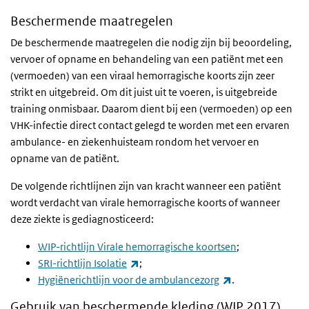
Beschermende maatregelen
De beschermende maatregelen die nodig zijn bij beoordeling,
vervoer of opname en behandeling van een patiënt met een
(vermoeden) van een viraal hemorragische koorts zijn zeer
strikt en uitgebreid. Om dit juist uit te voeren, is uitgebreide
training onmisbaar. Daarom dient bij een (vermoeden) op een
VHK-infectie direct contact gelegd te worden met een ervaren
ambulance- en ziekenhuisteam rondom het vervoer en
opname van de patiënt.
De volgende richtlijnen zijn van kracht wanneer een patiënt
wordt verdacht van virale hemorragische koorts of wanneer
deze ziekte is gediagnosticeerd:
WIP-richtlijn Virale hemorragische koortsen
;
(externe link)
SRI-richtlijn Isolatie
;
(externe link)
Hygiënerichtlijn voor de ambulancezorg
.
Gebruik van beschermende kleding (WIP 2017)