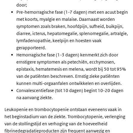
door;
Pre-hemorragische fase (1-7 dagen) met een acuut begin
met koorts, myalgie en malaise. Daarnaast worden
symptomen zoals braken, hoofdpijn, sufheid, buikpijn,
diarree, icterus, hepatomegalie, splenomegalie, artralgie,
lymfadenopathie, keelpijn en hoesten vaak
gerapporteerd.
Hemorragische fase (1-3 dagen) kenmerkt zich door
ernstigere symptomen als petechiën, ecchymosen,
epistaxis, hematemesis en melena, wordt bij 50 tot 95%
van de patiënten beschreven. Ernstig zieke patiënten
kunnen multi-orgaanfalen ontwikkelen en overlijden.
Convalescentiefase (tot 10 dagen) begint 10-20 dagen
na aanvang ziekte.
Leukopenie en trombocytopenie ontstaan eveneens vaak in
het beginstadium van de ziekte. Trombocytopenie, verlenging
van de stollingstijd en verhoging van de hoeveelheid
fibrinedegradatieproducten zijn frequent aanwezig en