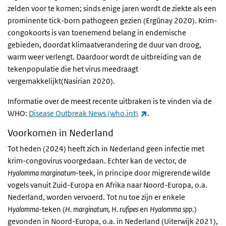
zelden voor te komen; sinds enige jaren wordt de ziekte als een
prominente tick-born pathogeen gezien (Ergünay 2020). Krim-
congokoorts is van toenemend belang in endemische
gebieden, doordat klimaatverandering de duur van droog,
warm weer verlengt. Daardoor wordt de uitbreiding van de
tekenpopulatie die het virus meedraagt
vergemakkelijkt(Nasirian 2020).
Informatie over de meest recente uitbraken is te vinden via de
(externe link)
WHO:
Disease Outbreak News (who.int)
.
Voorkomen in Nederland
Tot heden (2024) heeft zich in Nederland geen infectie met
krim-congovirus voorgedaan. Echter kan de vector, de
Hyalomma marginatum
-teek, in principe door migrerende wilde
vogels vanuit Zuid-Europa en Afrika naar Noord-Europa, o.a.
Nederland, worden vervoerd. Tot nu toe zijn er enkele
Hyalomma-
teken (
H. marginatum, H. rufipes
en
Hyalomma spp
.)
gevonden in Noord-Europa, o.a. in Nederland (Uiterwijk 2021),