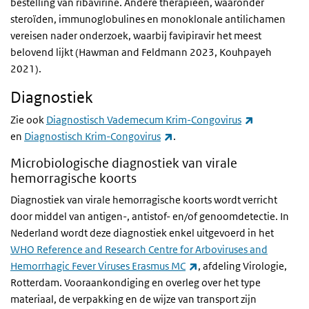
bestelling van ribavirine. Andere therapieën, waaronder
steroïden, immunoglobulines en monoklonale antilichamen
vereisen nader onderzoek, waarbij favipiravir het meest
belovend lijkt (Hawman and Feldmann 2023, Kouhpayeh
2021).
Diagnostiek
(externe lin
Zie ook
Diagnostisch Vademecum Krim-Congovirus
(externe link)
en
Diagnostisch Krim-Congovirus
.
Microbiologische diagnostiek van virale
hemorragische koorts
Diagnostiek van virale hemorragische koorts wordt verricht
door middel van antigen-, antistof- en/of genoomdetectie. In
Nederland wordt deze diagnostiek enkel uitgevoerd in het
WHO Reference and Research Centre for Arboviruses and
(externe link)
Hemorrhagic Fever Viruses Erasmus MC
, afdeling Virologie,
Rotterdam. Vooraankondiging en overleg over het type
materiaal, de verpakking en de wijze van transport zijn