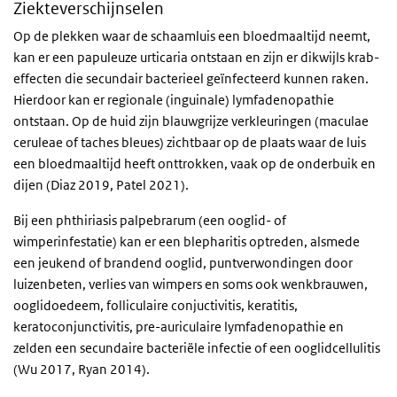
Ziekteverschijnselen
Op de plekken waar de schaamluis een bloedmaaltijd neemt,
kan er een papuleuze urticaria ontstaan en zijn er dikwijls krab-
effecten die secundair bacterieel geïnfecteerd kunnen raken.
Hierdoor kan er regionale (inguinale) lymfadenopathie
ontstaan. Op de huid zijn blauwgrijze verkleuringen (maculae
ceruleae of taches bleues) zichtbaar op de plaats waar de luis
een bloedmaaltijd heeft onttrokken, vaak op de onderbuik en
dijen (Diaz 2019, Patel 2021).
Bij een phthiriasis palpebrarum (een ooglid- of
wimperinfestatie) kan er een blepharitis optreden, alsmede
een jeukend of brandend ooglid, puntverwondingen door
luizenbeten, verlies van wimpers en soms ook wenkbrauwen,
ooglidoedeem, folliculaire conjuctivitis, keratitis,
keratoconjunctivitis, pre-auriculaire lymfadenopathie en
zelden een secundaire bacteriële infectie of een ooglidcellulitis
(Wu 2017, Ryan 2014).