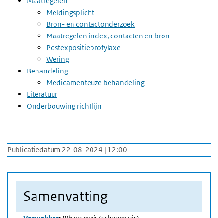
Maatregelen
Meldingsplicht
Bron- en contactonderzoek
Maatregelen index, contacten en bron
Postexpositieprofylaxe
Wering
Behandeling
Medicamenteuze behandeling
Literatuur
Onderbouwing richtlijn
Publicatiedatum 22-08-2024 | 12:00
Samenvatting
Verwekker
:
Pthirus pubis
(schaamluis)