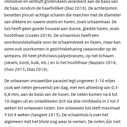
immobiel en verblijft grotendeels verankerd aan de basis van
de haar, rondom de haarfollikel (Diaz 2019). De achterpoten
bevatten pincet-achtige scharen die matchen met de diameter
van dikkere en ruwere vezels en haren, zoals schaamhaar. De
luis heeft geen goede houvast aan dunne, gladde haren, zoals
hoofdhaar (Coates 2019). De schaamluis heeft een
voorkeurslokalisatie voor de schaamstreek en liezen, maar kan
soms ook voorkomen in gezichtsbeharing (waaronder op de
wimpers, dit heet phthiriasis palpebrarum), op het lichaam
(oksels, borst, buik, etc.) en in het hoofdhaar (Nazzaro 2019,
Chen 2013, Diaz 2019).
De volwassen vrouwelijke parasiet legt ongeveer 3-10 eitjes
(ook wel neten genoemd) per dag, met een afmeting van 0,3-
0,8 mm, aan de basis van de haren. De neten komen na 6 tot
10 dagen uit en ontwikkelen zich via drie nimfstadia in 2 tot 3
weken tot volwassen luizen. Een volwassen luis leeft maximaal
3 tot 4 weken (Sangaré 2013). De schaamluis is over het
algemeen met het blote oog waar te nemen. De neten zijn niet