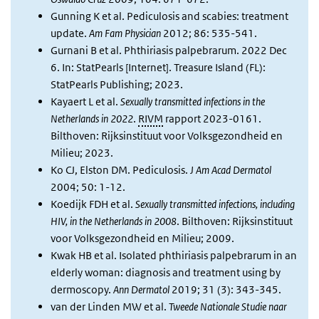
Gunning K et al. Pediculosis and scabies: treatment
update.
Am Fam Physician
2012; 86: 535-541.
Gurnani B et al. Phthiriasis palpebrarum. 2022 Dec
6. In: StatPearls [Internet]. Treasure Island (FL):
StatPearls Publishing; 2023.
Kayaert L et al.
Sexually transmitted infections in the
Netherlands in 2022
.
RIVM
rapport 2023-0161.
Bilthoven: Rijksinstituut voor Volksgezondheid en
Milieu; 2023.
Ko CJ, Elston DM. Pediculosis.
J Am Acad Dermatol
2004; 50: 1-12.
Koedijk FDH et al.
Sexually transmitted infections, including
HIV, in the Netherlands in 2008
. Bilthoven: Rijksinstituut
voor Volksgezondheid en Milieu; 2009.
Kwak HB et al. Isolated phthiriasis palpebrarum in an
elderly woman: diagnosis and treatment using by
dermoscopy.
Ann Dermatol
2019; 31 (3): 343-345.
van der Linden MW et al.
Tweede Nationale Studie naar