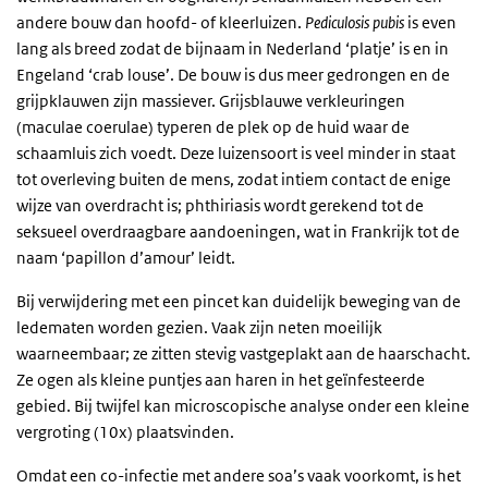
andere bouw dan hoofd- of kleerluizen.
Pediculosis pubis
is even
lang als breed zodat de bijnaam in Nederland ‘platje’ is en in
Engeland ‘crab louse’. De bouw is dus meer gedrongen en de
grijpklauwen zijn massiever. Grijsblauwe verkleuringen
(maculae coerulae) typeren de plek op de huid waar de
schaamluis zich voedt. Deze luizensoort is veel minder in staat
tot overleving buiten de mens, zodat intiem contact de enige
wijze van overdracht is; phthiriasis wordt gerekend tot de
seksueel overdraagbare aandoeningen, wat in Frankrijk tot de
naam ‘papillon d’amour’ leidt.
Bij verwijdering met een pincet kan duidelijk beweging van de
ledematen worden gezien. Vaak zijn neten moeilijk
waarneembaar; ze zitten stevig vastgeplakt aan de haarschacht.
Ze ogen als kleine puntjes aan haren in het geïnfesteerde
gebied. Bij twijfel kan microscopische analyse onder een kleine
vergroting (10x) plaatsvinden.
Omdat een co-infectie met andere soa’s vaak voorkomt, is het