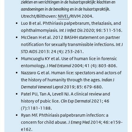
ziekten en verrichtingen in de huisartspraktijk: klachten en
aandoeningen in de bevolking en in de huisartspraktijk
.
Utrecht/Bilthoven:
NIVEL
/RIVM 2004.
Luo B et al. Phthiriasis palpebrarum, thelaziasis, and
ophthalmomyiasis.
Int J Infect Dis
2020; 96: 511-516.
McClean H et al. 2012 BASHH statement on partner
notification for sexually transmissible infections.
Int J
STD AIDS
2013: 24 (4): 253-261.
Mumcuoglu KY et al. Use of human lice in forensic
entomology.
J Med Entomol
2004; 41 (4): 803-806.
Nazzaro G et al. Human lice: spectators and actors of
the history of humanity through the ages.
Indian J
Dermatol Venereol Leprol
2019; 85: 679-680.
Patel PU, Tan A, Levell NJ. A clinical review and
history of pubic lice.
Clin Exp Dermatol
2021; 46
(7):1181-1188.
Ryan MF. Phthiriasis palpebrarum infection: a
concern for child abuse.
J Emerg Med
2014; 46: e159-
e162.