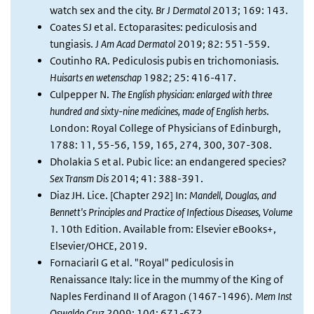
watch sex and the city.
Br J Dermatol
2013; 169: 143.
Coates SJ et al. Ectoparasites: pediculosis and
tungiasis.
J Am Acad Dermatol
2019; 82: 551-559.
Coutinho RA. Pediculosis pubis en trichomoniasis.
Huisarts en wetenschap
1982; 25: 416-417.
Culpepper N.
The English physician: enlarged with three
hundred and sixty-nine medicines, made of English herbs
.
London: Royal College of Physicians of Edinburgh,
1788: 11, 55-56, 159, 165, 274, 300, 307-308.
Dholakia S et al. Pubic lice: an endangered species?
Sex Transm Dis
2014; 41: 388-391.
Diaz JH. Lice. [Chapter 292] In:
Mandell, Douglas, and
Bennett's Principles and Practice of Infectious Diseases, Volume
1
. 10th Edition. Available from: Elsevier eBooks+,
Elsevier/OHCE, 2019.
FornaciariI G et al. "Royal" pediculosis in
Renaissance Italy: lice in the mummy of the King of
Naples Ferdinand II of Aragon (1467-1496).
Mem Inst
Oswaldo Cruz
2009; 104: 671-672.