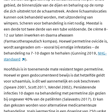
gebied, de binnenzijde van de dijen en beharing op de romp
die zich uitstrekt tot de schaamstreek. Andere lichaamslocaties
kunnen ook behandeld worden, met uitzondering van
wimpers. Scheren voor behandeling is niet nodig. Meestal is
een derde tot twee derde van een tube voldoende. De crème 8-
12 uur laten inwerken en daarna afwassen
(Farmacotherapeutisch kompas). Hoewel permetrine ovicide is,
wordt aangeraden om – vooral bij ernstige infestaties – de
behandeling na 7-10 dagen te herhalen (Gunning 2019,
NHG-
(externe link)
standaard
).
Hoofdluis is in toenemende mate resistent tegen permetrine.
Hoewel er geen gedocumenteerd bewijs is dat hetzelfde geldt
voor schaamluis, is dit wel aannemelijk en ook beschreven
(Speare 2001, Scott 2011, Wendel 2002). Persisterende
infecties 10 dagen na behandeling met permetrine zijn gezien
bij ongeveer 40% van de patiënten (Salavastru 2017). Er kan
dan gekozen worden voor alternatieve medicamenteuze
behandeling, zoals ivermectine in een dosering van 250 µg/kg