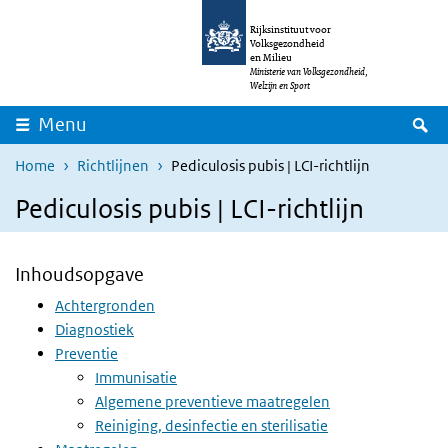
Overslaan en naar de inhoud gaan
Direct naar de hoofdnavigatie
Rijksinstituut voor
Volksgezondheid
en Milieu
Ministerie van Volksgezondheid,
Welzijn en Sport
Z
Menu
Home
Richtlijnen
Pediculosis pubis | LCI-richtlijn
Pediculosis pubis | LCI-richtlijn
Inhoudsopgave
Achtergronden
Diagnostiek
Preventie
Immunisatie
Algemene preventieve maatregelen
Reiniging, desinfectie en sterilisatie