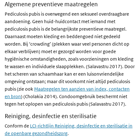
Algemene preventieve maatregelen
Pediculosis pubis is overwegend een seksueel overdraagbare
aandoening. Geen huid-huidcontact met iemand met
pediculosis pubis is de belangrijkste preventieve maatregel.
Daarnaast moeten kleding en beddengoed niet gedeeld
worden. Bij ‘crowding’ (plekken waar veel personen dicht op
elkaar verblijven) moet er gezorgd worden voor goede
hygiënische omstandigheden, zoals voorzieningen om kleding
te wassen en individuele slaapplekken. (Salavastru 2017). Door
het scheren van schaamhaar kan er een luisonvriendelijke
omgeving ontstaan; maar dit voorkomt niet altijd pediculosis
pubis (zie ook
Maatregelen ten aanzien van index, contacten
en bron
) (Cholakia 2014). Condoomgebruik beschermt niet
tegen het oplopen van pediculosis pubis (Salavastru 2017).
Reiniging, desinfectie en sterilisatie
Conform de
LCI-richtlijn Reiniging, desinfectie en sterilisatie in
de openbare gezondheidszorg
.