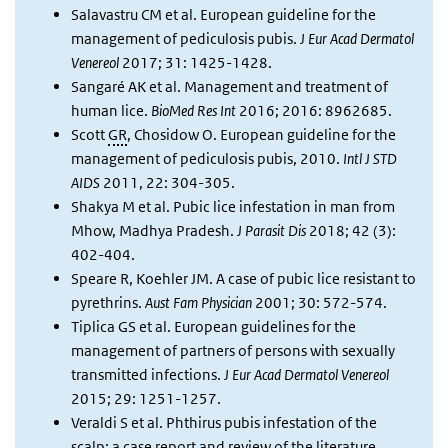
Salavastru CM et al. European guideline for the
management of pediculosis pubis.
J Eur Acad Dermatol
Venereol
2017; 31: 1425-1428.
Sangaré AK et al. Management and treatment of
human lice.
BioMed Res Int
2016; 2016: 8962685.
Scott
GR
, Chosidow O. European guideline for the
management of pediculosis pubis, 2010.
Intl J STD
AIDS
2011, 22: 304-305.
Shakya M et al. Pubic lice infestation in man from
Mhow, Madhya Pradesh.
J Parasit Dis
2018; 42 (3):
402-404.
Speare R, Koehler JM. A case of pubic lice resistant to
pyrethrins.
Aust Fam Physician
2001; 30: 572-574.
Tiplica GS et al. European guidelines for the
management of partners of persons with sexually
transmitted infections.
J Eur Acad Dermatol Venereol
2015; 29: 1251-1257.
Veraldi S et al. Phthirus pubis infestation of the
scalp: a case report and review of the literature.