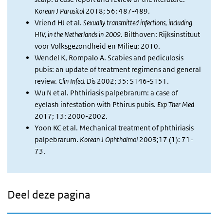
Korean J Parasitol
2018; 56: 487-489.
Vriend HJ et al.
Sexually transmitted infections, including
HIV, in the Netherlands in 2009
. Bilthoven: Rijksinstituut
voor Volksgezondheid en Milieu; 2010.
Wendel K, Rompalo A. Scabies and pediculosis
pubis: an update of treatment regimens and general
review.
Clin Infect Dis
2002; 35: S146-S151.
Wu N et al. Phthiriasis palpebrarum: a case of
eyelash infestation with Pthirus pubis.
Exp Ther Med
2017; 13: 2000-2002.
Yoon KC et al. Mechanical treatment of phthiriasis
palpebrarum.
Korean J Ophthalmol
2003;17 (1): 71-
73.
Deel deze pagina