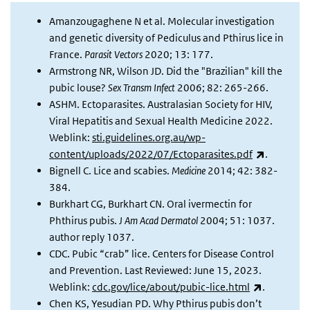
Amanzougaghene N et al. Molecular investigation
and genetic diversity of Pediculus and Pthirus lice in
France.
Parasit Vectors
2020; 13: 177.
Armstrong NR, Wilson JD. Did the "Brazilian" kill the
pubic louse?
Sex Transm Infect
2006; 82: 265-266.
ASHM. Ectoparasites. Australasian Society for HIV,
Viral Hepatitis and Sexual Health Medicine 2022.
Weblink:
sti.guidelines.org.au/wp-
(externe l
content/uploads/2022/07/Ectoparasites.pdf
.
Bignell C. Lice and scabies.
Medicine
2014; 42: 382-
384.
Burkhart CG, Burkhart CN. Oral ivermectin for
Phthirus pubis.
J Am Acad Dermatol
2004; 51: 1037.
author reply 1037.
CDC. Pubic “crab” lice. Centers for Disease Control
and Prevention. Last Reviewed: June 15, 2023.
(externe l
Weblink:
cdc.gov/lice/about/pubic-lice.html
.
Chen KS, Yesudian PD. Why Pthirus pubis don’t