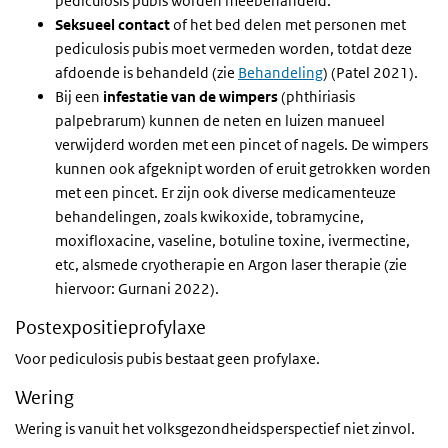
pediculosis pubis worden meebehandeld.
Seksueel contact
of het bed delen met personen met
pediculosis pubis moet vermeden worden, totdat deze
afdoende is behandeld (zie
Behandeling
) (Patel 2021).
Bij een
infestatie van de wimpers
(phthiriasis
palpebrarum) kunnen de neten en luizen manueel
verwijderd worden met een pincet of nagels. De wimpers
kunnen ook afgeknipt worden of eruit getrokken worden
met een pincet. Er zijn ook diverse medicamenteuze
behandelingen, zoals kwikoxide, tobramycine,
moxifloxacine, vaseline, botuline toxine, ivermectine,
etc, alsmede cryotherapie en Argon laser therapie (zie
hiervoor: Gurnani 2022).
Postexpositieprofylaxe
Voor pediculosis pubis bestaat geen profylaxe.
Wering
Wering is vanuit het volksgezondheidsperspectief niet zinvol.