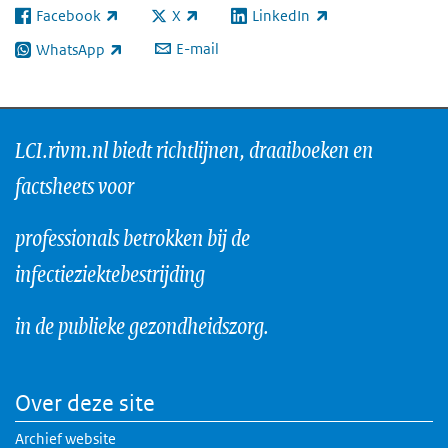
Facebook
X
LinkedIn
(externe link)
(externe link)
(externe link)
E-mail
WhatsApp
(externe link)
LCI.rivm.nl biedt richtlijnen, draaiboeken en
factsheets voor
professionals betrokken bij de
infectieziektebestrijding
in de publieke gezondheidszorg.
Over deze site
Archief website