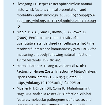
Liesegang TJ. Herpes zoster ophthalmicus natural
history, risk factors, clinical presentation, and
morbidity. Ophthalmology. 2008;115(2 Suppl):S3-
12.
https://doi.org/10.1016/j.ophtha.2007.10.009
(externe link)
Maple, P. A. C., Gray, J., Brown, K., & Brown, D.
(2009). Performance characteristics of a
quantitative, standardised varicella zoster IgG time
resolved fluorescence immunoassay (VZV TRFIA) for
measuring antibody following natural infection.
J.Virol.Methods, 157, 90-92.
Marra F, Parhar K, Huang B, Vadlamudi N. Risk
Factors for Herpes Zoster Infection: A Meta-Analysis.
Open Forum Infect Dis. 2020;7(1):ofaa005.
(externe link)
https://doi.org/10.1093/ofid/ofaa005
Mueller NH, Gilden DH, Cohrs RJ, Mahalingam R,
Nagel MA. Varicella zoster virus infection: clinical
features, molecular pathogenesis of disease, and