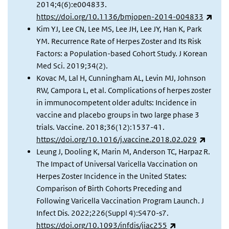
2014;4(6):e004833.
(exte
https://doi.org/10.1136/bmjopen-2014-004833
Kim YJ, Lee CN, Lee MS, Lee JH, Lee JY, Han K, Park
YM. Recurrence Rate of Herpes Zoster and Its Risk
Factors: a Population-based Cohort Study. J Korean
Med Sci. 2019;34(2).
Kovac M, Lal H, Cunningham AL, Levin MJ, Johnson
RW, Campora L, et al. Complications of herpes zoster
in immunocompetent older adults: Incidence in
vaccine and placebo groups in two large phase 3
trials. Vaccine. 2018;36(12):1537-41.
(extern
https://doi.org/10.1016/j.vaccine.2018.02.029
Leung J, Dooling K, Marin M, Anderson TC, Harpaz R.
The Impact of Universal Varicella Vaccination on
Herpes Zoster Incidence in the United States:
Comparison of Birth Cohorts Preceding and
Following Varicella Vaccination Program Launch. J
Infect Dis. 2022;226(Suppl 4):S470-s7.
(externe link)
https://doi.org/10.1093/infdis/jiac255