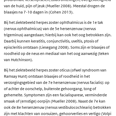
van de huid, pijn of jeuk (Mueller 2008). Meestal drogen de
blaasjes na 7-10 dagen in (Cohen 2013).
Bij het ziektebeeld herpes zoster ophthalmicus is de 1e tak
(nervus ophthalmicus) van de 5e hersenzenuw (nervus
trigeminus) aangedaan; hierbij kan ook het oog betrokken zijn.
Daarbij kunnen keratitis, conjunctivitis, uveïtis, ptosis of
episcleritis ontstaan (Liesegang 2008). Soms zijn er blaasjes of
roodheid op de neus en mediaal van het oog aanwezig (teken
van Hutchinson).
Bij het ziektebeeld herpes zoster oticus (ofwel syndroom van
Ramsay Hunt) ontstaan blaasjes of roodheid in het
verzorgingsgebied van de 7e hersenzenuw (nervus facialis): op
of achter de oorschelp, buitenste gehoorgang, tong of
gehemelte. Symptomen zijn een facialisparese, verminderde
smaak of (ernstige) oorpijn (Mueller 2008). Naast de 7e kan
ook de 8e hersenzenuw (nervus vestibulocochlearis) betrokken
zijn met klachten van oorsuizen, gehoorverlies en vertigo (Volpi