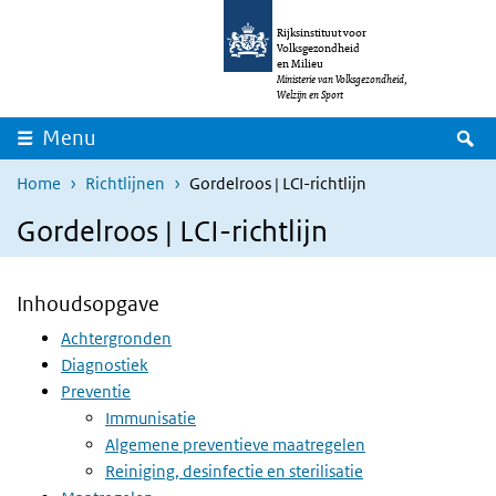
Overslaan en naar de inhoud gaan
Direct naar de hoofdnavigatie
Rijksinstituut voor
Volksgezondheid
en Milieu
Ministerie van Volksgezondheid,
Welzijn en Sport
Z
Menu
Home
Richtlijnen
Gordelroos | LCI-richtlijn
Gordelroos | LCI-richtlijn
Inhoudsopgave
Achtergronden
Diagnostiek
Preventie
Immunisatie
Algemene preventieve maatregelen
Reiniging, desinfectie en sterilisatie