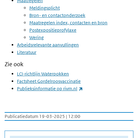
Maatregelen
Meldingsplicht
Bron- en contactonderzoek
Maatregelen index, contacten en bron
Postexpositieprofylaxe
Wering
Arbeidsrelevante aanvullingen
Literatuur
Zie ook
LCI-richtlijn Waterpokken
Factsheet Gordelroosvaccinatie
(externe link)
Publieksinformatie op rivm.nl
Publicatiedatum 19-03-2025 | 12:00