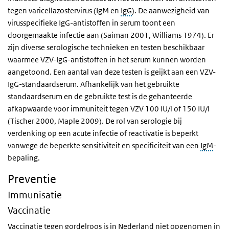
tegen varicellazostervirus (IgM en
IgG
). De aanwezigheid van
virusspecifieke IgG-antistoffen in serum toont een
doorgemaakte infectie aan (Saiman 2001, Williams 1974). Er
zijn diverse serologische technieken en testen beschikbaar
waarmee VZV-IgG-antistoffen in het serum kunnen worden
aangetoond. Een aantal van deze testen is geijkt aan een VZV-
IgG-standaardserum. Afhankelijk van het gebruikte
standaardserum en de gebruikte test is de gehanteerde
afkapwaarde voor immuniteit tegen VZV 100 IU/l of 150 IU/l
(Tischer 2000, Maple 2009). De rol van serologie bij
verdenking op een acute infectie of reactivatie is beperkt
vanwege de beperkte sensitiviteit en specificiteit van een
IgM
-
bepaling.
Preventie
Immunisatie
Vaccinatie
Vaccinatie tegen gordelroos is in Nederland niet opgenomen in