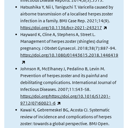
Infectious Disease Reports. 2014;6(3):5513.
Hatsushika Y, Nii I, Taniguchi T. Varicella caused by
airborne transmission of a localised herpes zoster
infection in a family. BMJ Case Rep. 2021;14(9).
(externe li
https://doi.org/10.1136/bcr-2021-243217
Hayward K, Cline A, Stephens A, Street L.
Management of herpes zoster (shingles) during
pregnancy. J Obstet Gynaecol. 2018;38(7):887-94.
https://doi.org/10.1080/01443615.2018.1446419
(externe link)
Johnson R, McElhaney J, Pedalino B, Levin M.
Prevention of herpes zoster and its painful and
debilitating complications. International Journal of
Infectious Diseases. 2007;11:S43-S8.
https://doi.org/https://doi.org/10.1016/S1201-
(externe link)
9712(07)60021-6
Kawai K, Gebremeskel BG, Acosta CJ. Systematic
review of incidence and complications of herpes
zoster: towards a global perspective. BMJ Open.