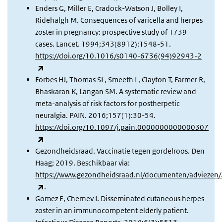
Enders G, Miller E, Cradock-Watson J, Bolley I,
Ridehalgh M. Consequences of varicella and herpes
zoster in pregnancy: prospective study of 1739
cases. Lancet. 1994;343(8912):1548-51.
https://doi.org/10.1016/s0140-6736(94)92943-2
(externe link)
Forbes HJ, Thomas SL, Smeeth L, Clayton T, Farmer R,
Bhaskaran K, Langan SM. A systematic review and
meta-analysis of risk factors for postherpetic
neuralgia. PAIN. 2016;157(1):30-54.
https://doi.org/10.1097/j.pain.0000000000000307
(externe link)
Gezondheidsraad. Vaccinatie tegen gordelroos. Den
Haag; 2019. Beschikbaar via:
https://www.gezondheidsraad.nl/documenten/adviezen/
(externe link)
.
Gomez E, Chernev I. Disseminated cutaneous herpes
zoster in an immunocompetent elderly patient.