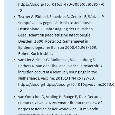
https://doi.org/10.1016/s1473-3099(03)00857-0
(externe link)
Tischer A, Färber I, Sauerbrei A, Gericke E, Wutzler P.
Seroprävalenz gegen Varicella zoster Virus in
Deutschland. 8. Jahrestagung der Deutschen
Gesellschaft für paediatrische Infectiologie.
Dresden, 2000. Poster 52. Samengevat in
Epidemiologisches Bulletin 2000;46:368-369.
Robert Koch Institut.
van Lier A, Smits G, Mollema L, Waaijenborg S,
Berbers G, van der Klis F, et al. Varicella zoster virus
infection occurs at a relatively young age in the
Netherlands. Vaccine. 2013;31(44):5127-33.
https://doi.org/https://doi.org/10.1016/j.vaccine.2013.
(externe link)
van Oorschot D, Vroling H, Bunge E, Diaz-Decaro J,
Curran D, Yawn B. A systematic literature review of
herpes zoster incidence worldwide. Hum Vaccin