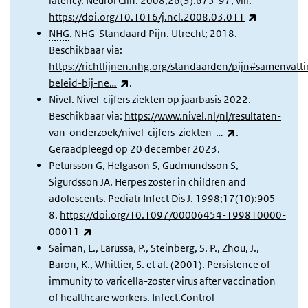
latency. Neurol Clin. 2008;26(3):675-97, viii.
(externe li
https://doi.org/10.1016/j.ncl.2008.03.011
NHG
. NHG-Standaard Pijn. Utrecht; 2018.
Beschikbaar via:
https://richtlijnen.nhg.org/standaarden/pijn#samenvatti
(externe link)
beleid-bij-ne…
.
Nivel. Nivel-cijfers ziekten op jaarbasis 2022.
Beschikbaar via:
https://www.nivel.nl/nl/resultaten-
(externe link)
van-onderzoek/nivel-cijfers-ziekten-…
.
Geraadpleegd op 20 december 2023.
Petursson G, Helgason S, Gudmundsson S,
Sigurdsson JA. Herpes zoster in children and
adolescents. Pediatr Infect Dis J. 1998;17(10):905-
8.
https://doi.org/10.1097/00006454-199810000-
(externe link)
00011
Saiman, L., Larussa, P., Steinberg, S. P., Zhou, J.,
Baron, K., Whittier, S. et al. (2001). Persistence of
immunity to varicella-zoster virus after vaccination
of healthcare workers. Infect.Control