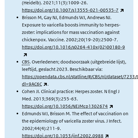
(Heidelb). 2021;11(3):1009-26.
(extern
https://doi.org/10.1007/s13555-021-00535-7
Brisson M, Gay NJ, Edmunds WJ, Andrews NJ.
Exposure to varicella boosts immunity to herpes-
zoster: implications for mass vaccination against
chickenpox. Vaccine. 2002;20(19-20):2500-7.
https://doi.org/10.1016/s0264-410x(02)00180-9
(externe link)
CBS
. Overledenen; doodsoorzaak (uitgebreide lijst),
leeftijd, geslacht 2023. Beschikbaar via:
https://opendata.cbs.nl/statline/#/CBS/nl/dataset/7233/
(externe link)
dl=9AC6C
.
Cohen JI. Clinical practice: Herpes zoster. N Engl J
Med. 2013;369(3):255-63.
(externe lin
https://doi.org/10.1056/NEJMcp1302674
Edmunds WJ, Brisson M. The effect of vaccination on
the epidemiology of varicella zoster virus. J Infect.
2002;44(4):211-9.
(externe link)
https://doi.org/10.1053/jinf.2002.0988