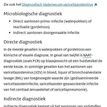
(exter
Zie ook het
Diagnostisch Vademecum varicellazostervirus
Microbiologische diagnostiek
Direct: aantonen primo-infectie (waterpokken) of
reactivatie (gordelroos)
Indirect: aantonen doorgemaakte infectie
Directe diagnostiek
In de meeste gevallen is waterpokken of gordelroos een
klinische of visuele diagnose. In geval van twijfel is
NAAT
-
diagnostiek (zoals PCR) op blaasjesvocht uit een huidvesikel de
eerste keuze. In sommige gevallen kan het aantonen van
varicellazostervirus (VZV) in bloed, liquor of bronchoalveolaire
lavage (BAL) van toegevoegde waarde zijn (gedissemineerde
varicellazosterinfectie, varicellazoster-geassocieerde infectie
van het centraal zenuwstelsel of varicellapneumonie).
Indirecte diagnostiek
Indirecte diagnostiek bestaat uit het aantonen van antistoffen