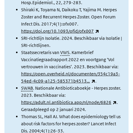
Hosp.Epidemiol., 22, 279-283.
Shiraki K, Toyama N, Daikoku T, Yajima M. Herpes
Zoster and Recurrent Herpes Zoster. Open Forum
Infect Dis. 2017;4(1):ofx007.
(externe link)
https://doi.org/10.1093/ofid/ofx007
SRI-richtlijn Isolatie. 2024. Beschikbaar via Isolatie |
SRI-richtlijnen.
Staatssecretaris van
VWS
. Kamerbrief
Vaccinatiegraadrapport 2022 en voortgang ‘Vol
vertrouwen in vaccinaties’. 2023. Beschikbaar via:
https://open.overheid.nl/documenten/354c19a3-
(externe link)
54ed-4c09-a125-585371b4513…
.
SWAB
. Nationale Antibioticaboekje - Herpes zoster.
2023. Beschikbaar via:
(externe
https://adult.nl.antibiotica.app/nl/node/6826
.
Geraadpleegd op 2 januari 2024.
Thomas SL, Hall AJ. What does epidemiology tell us
about risk factors for herpes zoster? Lancet Infect
Dis. 2004;4(1):26-33.