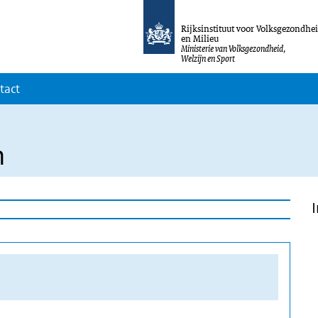
Rijksinstituut voor Volksgezondhe
en Milieu
Ministerie van Volksgezondheid,
Welzijn en Sport
tact
n