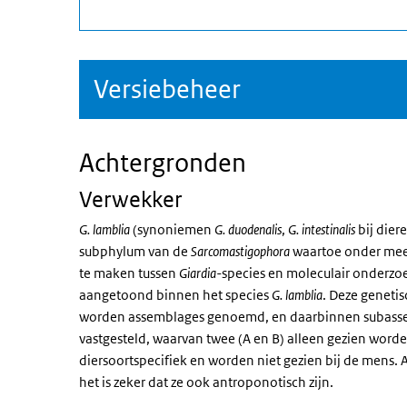
Versiebeheer
Achtergronden
Verwekker
G. lamblia
(synoniemen
G. duodenalis
,
G. intestinalis
bij dier
subphylum van de
Sarcomastigophora
waartoe onder meer
te maken tussen
Giardia-
species en moleculair onderzo
aangetoond binnen het species
G. lamblia
. Deze geneti
worden assemblages genoemd, en daarbinnen subassem
vastgesteld, waarvan twee (A en B) alleen gezien worde
diersoortspecifiek en worden niet gezien bij de mens.
het is zeker dat ze ook antroponotisch zijn.