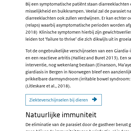
Bij een symptomatische patiënt staan diarreeklachte
misselijkheid en buikkrampen. Veelal zal de parasiet n
diarreeklachten ook zullen verdwijnen. Er kan echter o
(relaps) waarbij asymptomatische perioden worden afgew
2018) Klinische symptomen hierbij zijn gewichtsverlies
leiden tot ‘failure to thrive’ die zich dikwijls uit in gro
Tot de ongebruikelijke verschijnselen van een Giardia-inf
en een reactieve artritis (Halliez and Buret 2013). Een 
interventie, nog wekenlang bestaan (Einarsson, Ma'ayeh 
giardiasis in Bergen in Noorwegen bleef een aanzienli
prikkelbare darmsyndroom (irritable bowel syndroom: 
(Litleskare et al., 2018).
Ziekteverschijnselen bij dieren
Natuurlijke immuniteit
De eliminatie van de parasiet door de gastheer berust 