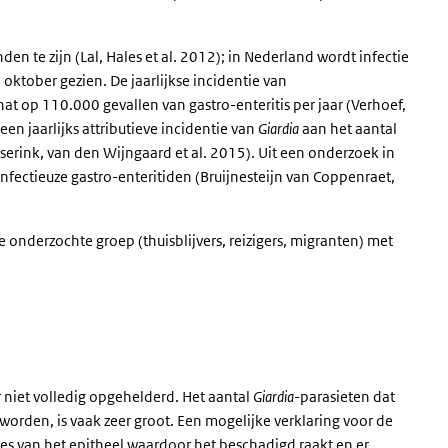
en te zijn (Lal, Hales et al. 2012); in Nederland wordt infectie
ktober gezien. De jaarlijkse incidentie van
at op 110.000 gevallen van gastro-enteritis per jaar (Verhoef,
een jaarlijks attributieve incidentie van
Giardia
aan het aantal
serink, van den Wijngaard et al. 2015). Uit een onderzoek in
nfectieuze gastro-enteritiden (Bruijnesteijn van Coppenraet,
e onderzochte groep (thuisblijvers, reizigers, migranten) met
r niet volledig opgehelderd. Het aantal
Giardia
-parasieten dat
rden, is vaak zeer groot. Een mogelijke verklaring voor de
ies van het epitheel waardoor het beschadigd raakt en er