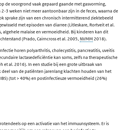
n op de voorgrond vaak gepaard gaande met gasvorming,
a 2-3 weken niet meer aantoonbaar zijn in de feces, waarna de
ok sprake zijn van een chronisch intermitterend ziektebeeld
isseld met episoden van diarree (Litleskare, Rortveit et al.
, algehele malaise en vermoeidheid. Bij kinderen kan dit
eiachterstand (Prado, Cairncross et al. 2005,
NVMM
2018).
ectie horen polyarthritis, cholecystitis, pancreatitis, uveitis
secundaire lactasedeficiëntie kan soms, zelfs na therapeutische
et al. 2016). In een studie bij een grote uitbraak van
jk deel van de patiënten jarenlang klachten houden van het
IBS) (tot > 40%) en postinfectieuze vermoeidheid (26%)
grotendeels op een activatie van het immuunsysteem. Er is