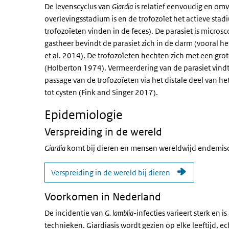
De levenscyclus van
Giardia
is relatief eenvoudig en omv
overlevingsstadium is en de trofozoïet het actieve stadi
trofozoïeten vinden in de feces). De parasiet is micro
gastheer bevindt de parasiet zich in de darm (vooral 
et al. 2014). De trofozoïeten hechten zich met een gro
(Holberton 1974). Vermeerdering van de parasiet vindt 
passage van de trofozoïeten via het distale deel van h
tot cysten (Fink and Singer 2017).
Epidemiologie
Verspreiding in de wereld
Giardia
komt bij dieren en mensen wereldwijd endemi
Verspreiding in de wereld bij dieren
Voorkomen in Nederland
De incidentie van
G. lamblia
-infecties varieert sterk en
technieken. Giardiasis wordt gezien op elke leeftijd, ec