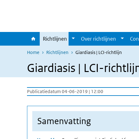
Overslaan en naar de inhoud gaan
Direct naar de hoofdnavigatie
Richtlijnen
Over richtlijnen
Con
Home
Richtlijnen
Giardiasis | LCI-richtlijn
Giardiasis | LCI-richtlij
Publicatiedatum 04-06-2019 | 12:00
Samenvatting