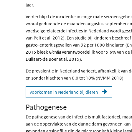
jaar.
Verder blijkt de incidentie in enige mate seizoensgebond
vooral gedurende de maanden augustus, september en o
voedselgerelateerde infecties in Nederland wordt gesch
van Pelt et al. 2012). Een studie bij kinderen beschreef 
gastro-enteritisgevallen van 32 per 1000 kindjaren (En
2015 bleek
Giardia
verantwoordelijk voor 5,6% van de i
Dullaert-de Boer et al. 2015).
De prevalentie in Nederland varieert, afhankelijk van d
en zonder klachten van 0,0 tot 10% (NVMM 2018).
Voorkomen in Nederland bij dieren
Pathogenese
De pathogenese van de infectie is multifactorieel, maa
aan de oppervlakte van de dunne darm gevonden kan wo
gevonden eosinofilie zijn de microscopisch kleine laes