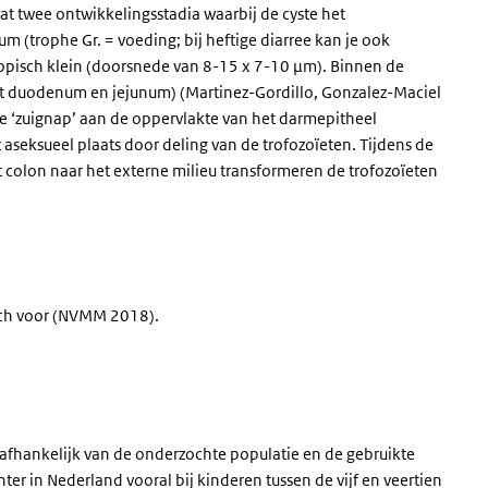
at twee ontwikkelingsstadia waarbij de cyste het
um (trophe Gr. = voeding; bij heftige diarree kan je ook
scopisch klein (doorsnede van 8-15 x 7-10 µm). Binnen de
het duodenum en jejunum) (Martinez-Gordillo, Gonzalez-Maciel
te ‘zuignap’ aan de oppervlakte van het darmepitheel
aseksueel plaats door deling van de trofozoïeten. Tijdens de
et colon naar het externe milieu transformeren de trofozoïeten
sch voor (NVMM 2018).
 is afhankelijk van de onderzochte populatie en de gebruikte
hter in Nederland vooral bij kinderen tussen de vijf en veertien