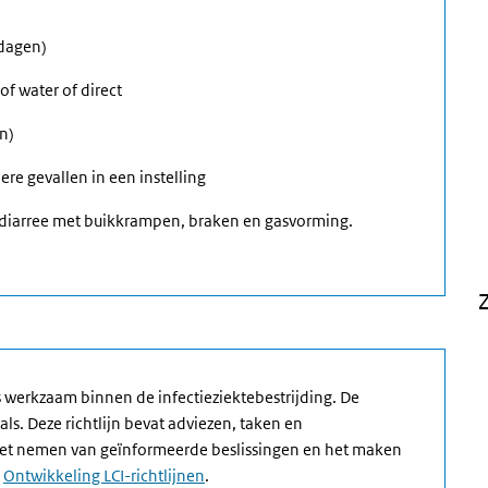
 dagen)
of water of direct
n)
ere gevallen in een instelling
e diarree met buikkrampen, braken en gasvorming.
ls werkzaam binnen de infectieziektebestrijding. De
ls. Deze richtlijn bevat adviezen, taken en
het nemen van geïnformeerde beslissingen en het maken
e
Ontwikkeling LCI-richtlijnen
.