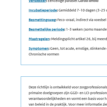
Verwekker
:
Eencellige parasiet
Giardia lamblia
Incubatieperiode
:
Gemiddeld 7-10 dagen (3-25
Besmettingsweg
:
Feco-oraal, indirect via voedsel 
Besmettelijke periode
:
1-3 weken (soms maande
Maatregelen
:
Meldingsplicht artikel 26, bij meerd
Symptomen
:
Geen, tot acute, ernstige, stinkend
Chronische vormen
Deze richtlijn is ontwikkeld voor zorgprofessiona
primaire doelgroepen zijn GGD- en LCI-professiona
verantwoordelijkheden en vormt een basis voor 
van beleid in de praktijk. Voor meer informatie zi