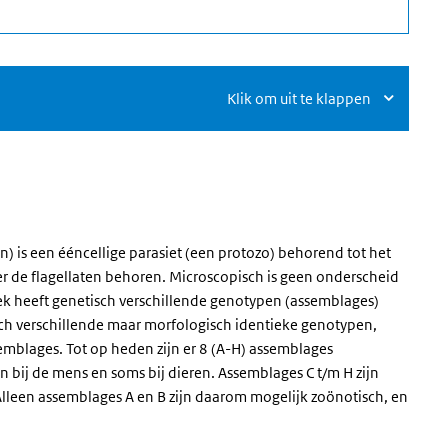
Klik om uit te klappen
en) is een ééncellige parasiet (een protozo) behorend tot het
 de flagellaten behoren. Microscopisch is geen onderscheid
ek heeft genetisch verschillende genotypen (assemblages)
sch verschillende maar morfologisch identieke genotypen,
blages. Tot op heden zijn er 8 (A-H) assemblages
n bij de mens en soms bij dieren. Assemblages C t/m H zijn
 Alleen assemblages A en B zijn daarom mogelijk zoönotisch, en