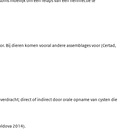
 soms moeilijk om een relaps van een herinfectie te
r. Bij dieren komen vooral andere assemblages voor (Certad,
verdracht; direct of indirect door orale opname van cysten die
poldova 2014).