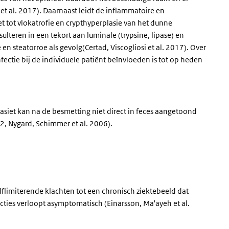
et al. 2017). Daarnaast leidt de inflammatoire en
 tot vlokatrofie en crypthyperplasie van het dunne
teren in een tekort aan luminale (trypsine, lipase) en
 steatorroe als gevolg(Certad, Viscogliosi et al. 2017). Over
nfectie bij de individuele patiënt beïnvloeden is tot op heden
siet kan na de besmetting niet direct in feces aangetoond
2, Nygard, Schimmer et al. 2006).
lflimiterende klachten tot een chronisch ziektebeeld dat
ties verloopt asymptomatisch (Einarsson, Ma'ayeh et al.