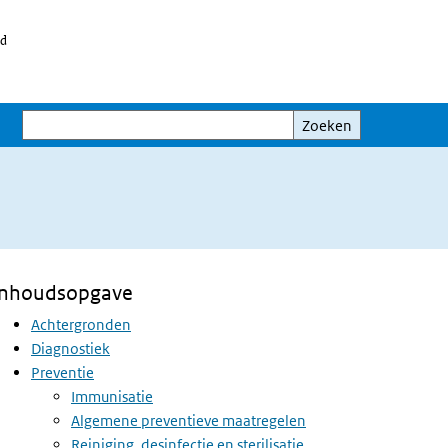
id
Zoeken
Zoeken
Inhoudsopgave
Achtergronden
Diagnostiek
Preventie
Immunisatie
Algemene preventieve maatregelen
Reiniging, desinfectie en sterilisatie