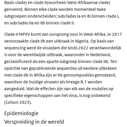
Basin clade) en clade II(voorheen West-Afrikaanse clade)
genoemd. Binnen elke clade worden momenteel twee
subgroepen onderscheiden; subclades Ia en Ib binnen clade I,
en subclades IIa en IIb binnen clade II.
Clade II MPXV komt van oorsprong voor in West-Afrika. In 2017
veroorzaakte clade IIb een uitbraak in Nigeria. Op basis van
sequencing werd de virusstam die sinds 2022 verantwoordelijk
is voor de wereldwijde uitbraak, waaronder in Nederland,
geclassificeerd als een aparte subgroep binnen clade IIb. Ten
opzichte van gepubliceerde sequenties uit eerdere uitbraken
met clade IIb in Afrika zijn er 46 genoomposities gemuteerd,
waardoor de huidige virussen als lineage B.1 worden
aangeduid. Wat de effecten zijn van elk van de mutaties op
specifieke eigenschappen van het virus, is nog onbekend
(Colson 2023).
Epidemiologie
Verspreiding in de wereld