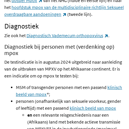
(externe link)
het
dossier Mpox
van het NHG (nulde en eerste lijn) en naar
het
hoofdstuk mpox van de multidisciplinaire richtlijn Seksueel
(externe link)
overdraagbare aandoeningen
(tweede lijn).
Diagnostiek
(externe li
Zie ook het
Diagnostisch Vademecum orthopoxvirus
.
Diagnostiek bij personen met (verdenking op)
mpox
De testindicatie is in augustus 2024 uitgebreid naar aanleiding
van de uitbraken van MPXV op het Afrikaanse continent. Er is
een indicatie om op mpox te testen bij:
MSM of transgender personen met een passend
klinisch
beeld van mpox
*;
personen (onafhankelijk van seksuele voorkeur, gender
of leeftijd) met een passend
klinisch beeld van mpox
en
een relevante reisgeschiedenis naar een
(Afrikaans) land met bekende actieve transmissie
van MPXV** in de incubatieperiode (maximaal