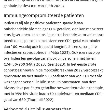
genitale laesies (Tutu van Furth 2022).
Immuungecompromitteerde patiënten
Indien er bij hiv-positieve patiënten sprake is van
onbehandelde hiv met lage CD4-getallen, dan kan mpox zeer
ernstig verlopen. Een ernstige necrotiserende vorm van mpox
treedt op bij personen met hiv en een CD4-getal van minder
dan 100, waarbij ook frequent longinfectie en secundaire
infecties en sepsis optreden (Mitjà 2023). Ook is er risico op
overlijden ten gevolge van mpox bij personen met hiv en
CD4<50-200 (Mitjà 2023, Riser 2023). In het eerste grote
cohort beschreven in de mpoxuitbraak van 2022 veroorzaakt
door clade IIb met daarin 528 patiënten van wie 218 met hiv,
was er geen verschil in klinische uitkomstmaten. Van deze
hivpositieve patiënten gebruikte 96% antiretrovirale therapie,
met in 95% hiv-virale load <50 kopieën/mL en mediaan CD4-
getal van 680 (Thornhill 2022).
Verhoogd risico bij zwangerschap