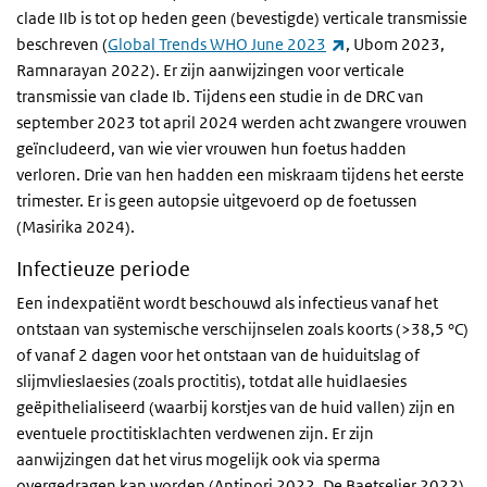
clade IIb is tot op heden geen (bevestigde) verticale transmissie
(externe link)
beschreven (
Global Trends WHO June 2023
, Ubom 2023,
Ramnarayan 2022). Er zijn aanwijzingen voor verticale
transmissie van clade Ib. Tijdens een studie in de DRC van
september 2023 tot april 2024 werden acht zwangere vrouwen
geïncludeerd, van wie vier vrouwen hun foetus hadden
verloren. Drie van hen hadden een miskraam tijdens het eerste
trimester. Er is geen autopsie uitgevoerd op de foetussen
(Masirika 2024).
Infectieuze periode
Een indexpatiënt wordt beschouwd als infectieus vanaf het
ontstaan van systemische verschijnselen zoals koorts (>38,5 °C)
of vanaf 2 dagen voor het ontstaan van de huiduitslag of
slijmvlieslaesies (zoals proctitis), totdat alle huidlaesies
geëpithelialiseerd (waarbij korstjes van de huid vallen) zijn en
eventuele proctitisklachten verdwenen zijn. Er zijn
aanwijzingen dat het virus mogelijk ook via sperma
overgedragen kan worden (Antinori 2022, De Baetselier 2022).