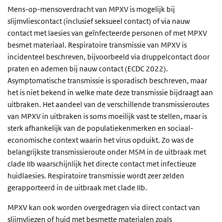
Mens-op-mensoverdracht van MPXV is mogelijk bij
slijmvliescontact (inclusief seksueel contact) of via nauw
contact met laesies van geïnfecteerde personen of met MPXV
besmet materiaal. Respiratoire transmissie van MPXV is
incidenteel beschreven, bijvoorbeeld via druppelcontact door
praten en ademen bij nauw contact (ECDC 2022).
Asymptomatische transmissie is sporadisch beschreven, maar
het is niet bekend in welke mate deze transmissie bijdraagt aan
uitbraken. Het aandeel van de verschillende transmissieroutes
van MPXV in uitbraken is soms moeilijk vast te stellen, maar is
sterk afhankelijk van de populatiekenmerken en sociaal-
economische context waarin het virus opduikt. Zo was de
belangrijkste transmissieroute onder MSM in de uitbraak met
clade IIb waarschijnlijk het directe contact met infectieuze
huidlaesies. Respiratoire transmissie wordt zeer zelden
gerapporteerd in de uitbraak met clade IIb.
MPXV kan ook worden overgedragen via direct contact van
slijmvliezen of huid met besmette materialen zoals