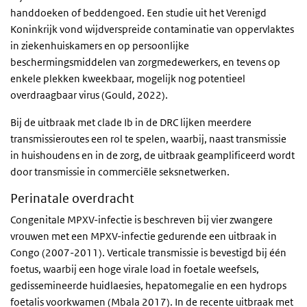
handdoeken of beddengoed. Een studie uit het Verenigd
Koninkrijk vond wijdverspreide contaminatie van oppervlaktes
in ziekenhuiskamers en op persoonlijke
beschermingsmiddelen van zorgmedewerkers, en tevens op
enkele plekken kweekbaar, mogelijk nog potentieel
overdraagbaar virus (Gould, 2022).
Bij de uitbraak met clade Ib in de DRC lijken meerdere
transmissieroutes een rol te spelen, waarbij, naast transmissie
in huishoudens en in de zorg, de uitbraak geamplificeerd wordt
door transmissie in commerciële seksnetwerken.
Perinatale overdracht
Congenitale MPXV-infectie is beschreven bij vier zwangere
vrouwen met een MPXV-infectie gedurende een uitbraak in
Congo (2007-2011). Verticale transmissie is bevestigd bij één
foetus, waarbij een hoge virale load in foetale weefsels,
gedissemineerde huidlaesies, hepatomegalie en een hydrops
foetalis voorkwamen (Mbala 2017). In de recente uitbraak met