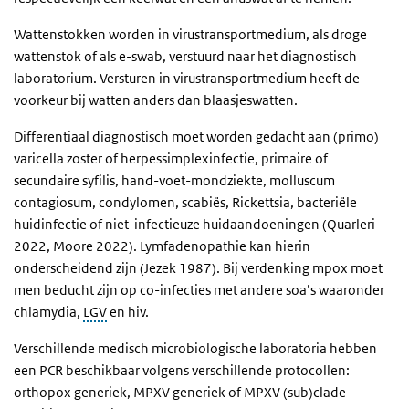
Wattenstokken worden in virustransportmedium, als droge
wattenstok of als e-swab, verstuurd naar het diagnostisch
laboratorium. Versturen in virustransportmedium heeft de
voorkeur bij watten anders dan blaasjeswatten.
Differentiaal diagnostisch moet worden gedacht aan (primo)
varicella zoster of herpessimplexinfectie, primaire of
secundaire syfilis, hand-voet-mondziekte, molluscum
contagiosum, condylomen, scabiës, Rickettsia, bacteriële
huidinfectie of niet-infectieuze huidaandoeningen (Quarleri
2022, Moore 2022). Lymfadenopathie kan hierin
onderscheidend zijn (Jezek 1987). Bij verdenking mpox moet
men beducht zijn op co-infecties met andere soa’s waaronder
chlamydia,
LGV
en hiv.
Verschillende medisch microbiologische laboratoria hebben
een PCR beschikbaar volgens verschillende protocollen:
orthopox generiek, MPXV generiek of MPXV (sub)clade