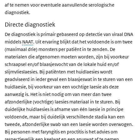
af te nemen voor eventuele aanvullende serologische
diagnostiek.
Directe diagnostiek
De diagnostiek is primair gebaseerd op detectie van viraal DNA
middels
NAAT
. Uit ervaring blijkt dat het voldoende is om twee
(maximaal drie) monsters per patiënt in te zenden. De
materialen die afgenomen moeten worden, zijn bij voorkeur
schraapsel en/of blaasjesvocht van de lokale huid en/of
slijmvlieslaesies. Bij patiënten met huidlaesies wordt
geadviseerd in ieder geval een blaasjeswat in te sturen van een
huidlaesie, bij voorkeur van een vochtige laesie als deze
aanwezig is. Het is niet nodig om van meer dan twee
afzonderlijke (vochtige) laesies materiaal in te sturen. Bij
duidelijke huidlaesies is afname van één laesie in principe
voldoende, maar bij duidelijk verschillende stadia kan een
tweede, afzonderlijke swab van een laesie worden overwogen.
Bij personen met faryngitis en proctitis is het advies om
respectievelijk een keelwat en een anuswat af te nemen.