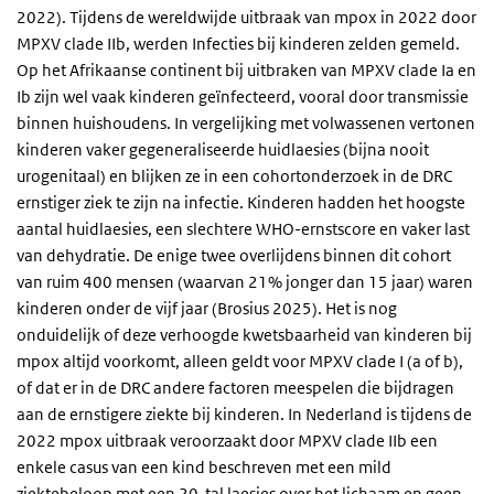
2022). Tijdens de wereldwijde uitbraak van mpox in 2022 door
MPXV clade IIb, werden Infecties bij kinderen zelden gemeld.
Op het Afrikaanse continent bij uitbraken van MPXV clade Ia en
Ib zijn wel vaak kinderen geïnfecteerd, vooral door transmissie
binnen huishoudens. In vergelijking met volwassenen vertonen
kinderen vaker gegeneraliseerde huidlaesies (bijna nooit
urogenitaal) en blijken ze in een cohortonderzoek in de DRC
ernstiger ziek te zijn na infectie. Kinderen hadden het hoogste
aantal huidlaesies, een slechtere WHO-ernstscore en vaker last
van dehydratie. De enige twee overlijdens binnen dit cohort
van ruim 400 mensen (waarvan 21% jonger dan 15 jaar) waren
kinderen onder de vijf jaar (Brosius 2025). Het is nog
onduidelijk of deze verhoogde kwetsbaarheid van kinderen bij
mpox altijd voorkomt, alleen geldt voor MPXV clade I (a of b),
of dat er in de DRC andere factoren meespelen die bijdragen
aan de ernstigere ziekte bij kinderen. In Nederland is tijdens de
2022 mpox uitbraak veroorzaakt door MPXV clade IIb een
enkele casus van een kind beschreven met een mild
ziektebeloop met een 20-tal laesies over het lichaam en geen