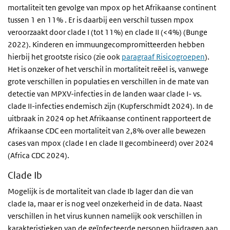
mortaliteit ten gevolge van mpox op het Afrikaanse continent
tussen 1 en 11% . Er is daarbij een verschil tussen mpox
veroorzaakt door clade I (tot 11%) en clade II (<4%) (Bunge
2022). Kinderen en immuungecompromitteerden hebben
hierbij het grootste risico (zie ook
paragraaf Risicogroepen
).
Het is onzeker of het verschil in mortaliteit reëel is, vanwege
grote verschillen in populaties en verschillen in de mate van
detectie van MPXV-infecties in de landen waar clade I- vs.
clade II-infecties endemisch zijn (Kupferschmidt 2024). In de
uitbraak in 2024 op het Afrikaanse continent rapporteert de
Afrikaanse CDC een mortaliteit van 2,8% over alle bewezen
cases van mpox (clade I en clade II gecombineerd) over 2024
(Africa CDC 2024).
Clade Ib
Mogelijk is de mortaliteit van clade Ib lager dan die van
clade Ia, maar er is nog veel onzekerheid in de data. Naast
verschillen in het virus kunnen namelijk ook verschillen in
karakteristieken van de geïnfecteerde personen bijdragen aan