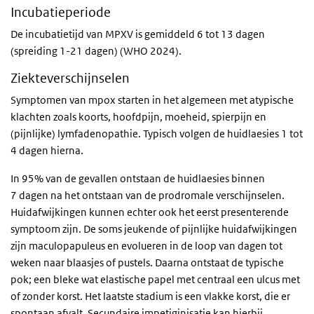
Incubatieperiode
De incubatietijd van MPXV is gemiddeld 6 tot 13 dagen
(spreiding 1-21 dagen) (WHO 2024).
Ziekteverschijnselen
Symptomen van mpox starten in het algemeen met atypische
klachten zoals koorts, hoofdpijn, moeheid, spierpijn en
(pijnlijke) lymfadenopathie. Typisch volgen de huidlaesies 1 tot
4 dagen hierna.
In 95% van de gevallen ontstaan de huidlaesies binnen
7 dagen na het ontstaan van de prodromale verschijnselen.
Huidafwijkingen kunnen echter ook het eerst presenterende
symptoom zijn. De soms jeukende of pijnlijke huidafwijkingen
zijn maculopapuleus en evolueren in de loop van dagen tot
weken naar blaasjes of pustels. Daarna ontstaat de typische
pok; een bleke wat elastische papel met centraal een ulcus met
of zonder korst. Het laatste stadium is een vlakke korst, die er
spontaan afvalt. Secundaire impetiginisatie kan hierbij