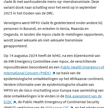
clade Ib met aanhoudende mens-op-menstransmissie. Deze
variant dook naar schatting voor het eerst op in september
2023 in het Oosten van de DRC.
Vervolgens werd MPXV clade Ib gedetecteerd onder andere bij
personen in Burundi, en enkelen in Kenia, Rwanda en
Oeganda. In landen die mpox clade Ib-meldingen rapporteren,
wordt zowel seksuele als niet-seksuele transmissie
gerapporteerd.
Op 14 augustus 2024 heeft de WHO, na een bijeenkomst van
de IHR Emergency Committee over mpox, de verschillende
mpoxuitbraken beoordeeld als een
Public Health Emergency of
(externe link)
International Concern (PHEIC)
op basis van de
epidemiologische ontwikkelingen op het Afrikaanse continent.
Verdere informatie over de epidemiologische situatie van
MPXV en de risico-inschatting voor Europa naar aanleiding van
deze ontwikkelingen is te vinden in de
Risk assessment van de
(externe link)
ECDC
, de Public Health Emergency of Continental Security
(externe link)
(PHECS) verklaring van de
Afrikaanse CDC
, en het advies naar