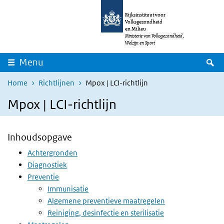
Overslaan en naar de inhoud gaan
Direct naar de hoofdnavigatie
Rijksinstituut voor
Volksgezondheid
en Milieu
Ministerie van Volksgezondheid,
Welzijn en Sport
Z
Menu
Home
Richtlijnen
Mpox | LCI-richtlijn
Mpox | LCI-richtlijn
Inhoudsopgave
Achtergronden
Diagnostiek
Preventie
Immunisatie
Algemene preventieve maatregelen
Reiniging, desinfectie en sterilisatie