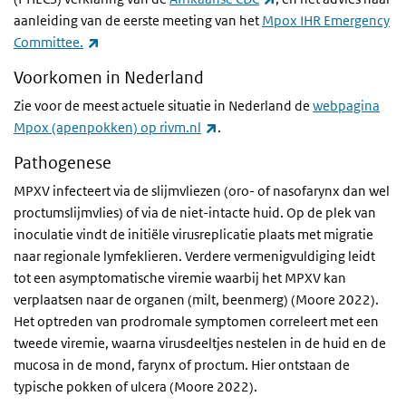
aanleiding van de eerste meeting van het
Mpox IHR Emergency
(externe link)
Committee.
Voorkomen in Nederland
Zie voor de meest actuele situatie in Nederland de
webpagina
(externe link)
Mpox (apenpokken) op rivm.nl
.
Pathogenese
MPXV infecteert via de slijmvliezen (oro- of nasofarynx dan wel
proctumslijmvlies) of via de niet-intacte huid. Op de plek van
inoculatie vindt de initiële virusreplicatie plaats met migratie
naar regionale lymfeklieren. Verdere vermenigvuldiging leidt
tot een asymptomatische viremie waarbij het MPXV kan
verplaatsen naar de organen (milt, beenmerg) (Moore 2022).
Het optreden van prodromale symptomen correleert met een
tweede viremie, waarna virusdeeltjes nestelen in de huid en de
mucosa in de mond, farynx of proctum. Hier ontstaan de
typische pokken of ulcera (Moore 2022).