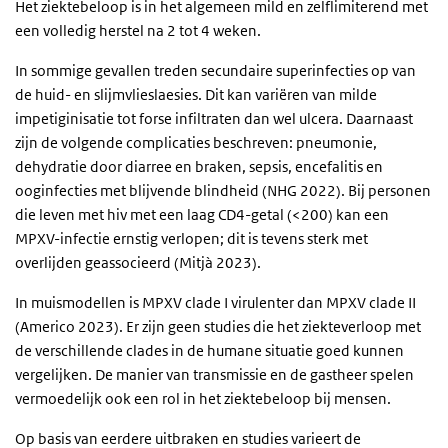
Het ziektebeloop is in het algemeen mild en zelflimiterend met
een volledig herstel na 2 tot 4 weken.
In sommige gevallen treden secundaire superinfecties op van
de huid- en slijmvlieslaesies. Dit kan variëren van milde
impetiginisatie tot forse infiltraten dan wel ulcera. Daarnaast
zijn de volgende complicaties beschreven: pneumonie,
dehydratie door diarree en braken, sepsis, encefalitis en
ooginfecties met blijvende blindheid (NHG 2022). Bij personen
die leven met hiv met een laag CD4-getal (<200) kan een
MPXV-infectie ernstig verlopen; dit is tevens sterk met
overlijden geassocieerd (Mitjà 2023).
In muismodellen is MPXV clade I virulenter dan MPXV clade II
(Americo 2023). Er zijn geen studies die het ziekteverloop met
de verschillende clades in de humane situatie goed kunnen
vergelijken. De manier van transmissie en de gastheer spelen
vermoedelijk ook een rol in het ziektebeloop bij mensen.
Op basis van eerdere uitbraken en studies varieert de