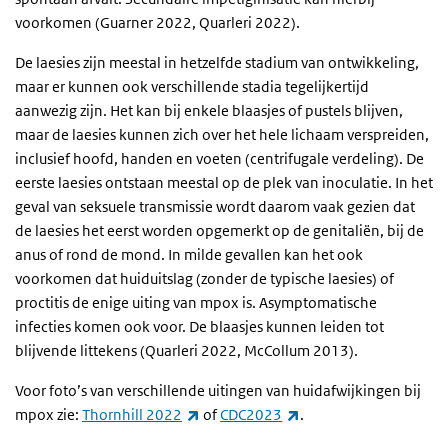
voorkomen (Guarner 2022, Quarleri 2022).
De laesies zijn meestal in hetzelfde stadium van ontwikkeling,
maar er kunnen ook verschillende stadia tegelijkertijd
aanwezig zijn. Het kan bij enkele blaasjes of pustels blijven,
maar de laesies kunnen zich over het hele lichaam verspreiden,
inclusief hoofd, handen en voeten (centrifugale verdeling). De
eerste laesies ontstaan meestal op de plek van inoculatie. In het
geval van seksuele transmissie wordt daarom vaak gezien dat
de laesies het eerst worden opgemerkt op de genitaliën, bij de
anus of rond de mond. In milde gevallen kan het ook
voorkomen dat huiduitslag (zonder de typische laesies) of
proctitis de enige uiting van mpox is. Asymptomatische
infecties komen ook voor. De blaasjes kunnen leiden tot
blijvende littekens (Quarleri 2022, McCollum 2013).
Voor foto’s van verschillende uitingen van huidafwijkingen bij
(externe link)
(externe link)
mpox zie:
Thornhill 2022
of
CDC2023
.