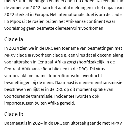
met 87.000 meldingen en meer dan 100 doden. Na een piek in
de zomer van 2022 nam het aantal meldingen in het najaar van
2022 sterk af in Europa. Het internationale doel is om de clade
IIb Mpox uit te roeien buiten het Afrikaanse continent waar
vooralsnog geen besmette dierreservoirs voorkomen.
Clade Ia
In 2024 zien we in de DRC een toename van besmettingen met
MPXV clade Ia (voorheen clade I), een virus dat al decennialang
voor uitbraken in Centraal-Afrika zorgt (hoofdzakelijk in de
Centraal-Afrikaanse Republiek en in de DRC). Dit virus
veroorzaakt met name door zoönotische overdracht
besmettingen bij de mens. Daarnaast is mens-menstransmissie
beschreven en lijkt er in de DRC op dit moment sprake van
voortdurende transmissie. Incidenteel worden ook
importcasussen buiten Afrika gemeld.
Clade Ib
Daarnaast is in 2024 in de DRC een uitbraak gaande met MPXV