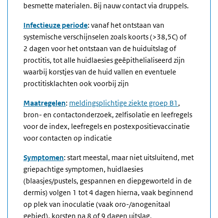
besmette materialen. Bij nauw contact via druppels.
Infectieuze periode
: vanaf het ontstaan van
systemische verschijnselen zoals koorts (>38,5C) of
2 dagen voor het ontstaan van de huiduitslag of
proctitis, tot alle huidlaesies geëpithelialiseerd zijn
waarbij korstjes van de huid vallen en eventuele
proctitisklachten ook voorbij zijn
Maatregelen
:
meldingsplichtige ziekte groep B1
,
bron- en contactonderzoek, zelfisolatie en leefregels
voor de index, leefregels en postexpositievaccinatie
voor contacten op indicatie
Symptomen
: start meestal, maar niet uitsluitend, met
griepachtige symptomen, huidlaesies
(blaasjes/pustels, gespannen en diepgeworteld in de
dermis) volgen 1 tot 4 dagen hierna, vaak beginnend
op plek van inoculatie (vaak oro-/anogenitaal
gebied), korsten na 8 of 9 dagen uitslag,