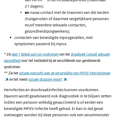
21 dagen);
en
nauw contact met de inwoners van die landen
(huisgenoten of daarmee vergelijkbare personen
en/of meerdere seksuele contacten,
gezondheidszorgwerkers);
contacten van bevestigde mpoxgevallen, met
symptomen passend bij mpox.
* Zie
deel 7 Beleid soa's en syndromen
van het
draaiboek Consult seksuele
gezondheid
voor het testbeleid bij de verschillende soa-gerelateerde
syndromen.
** Zie het
actuele overzicht over de verspreiding van MPXV internationaal
(externe link)
(externe link)
en het meest
actuele situation report
.
Herinfecties en doorbraakinfecties kunnen voorkomen.
Daarom wordt geadviseerd ook diagnostiek in te blijven zetten
indien een persoon volledig gevaccineerd is of eerder een
bevestigde MPXV-infectie heeft gehad. Er kan in dat geval
overwogen worden bij deze personen ook een serummonster