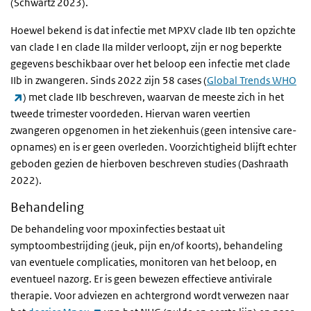
(Schwartz 2023).
Hoewel bekend is dat infectie met MPXV clade IIb ten opzichte
van clade I en clade IIa milder verloopt, zijn er nog beperkte
gegevens beschikbaar over het beloop een infectie met clade
IIb in zwangeren. Sinds 2022 zijn 58 cases (
Global Trends WHO
(externe link)
) met clade IIb beschreven, waarvan de meeste zich in het
tweede trimester voordeden. Hiervan waren veertien
zwangeren opgenomen in het ziekenhuis (geen intensive care-
opnames) en is er geen overleden. Voorzichtigheid blijft echter
geboden gezien de hierboven beschreven studies (Dashraath
2022).
Behandeling
De behandeling voor mpoxinfecties bestaat uit
symptoombestrijding (jeuk, pijn en/of koorts), behandeling
van eventuele complicaties, monitoren van het beloop, en
eventueel nazorg. Er is geen bewezen effectieve antivirale
therapie. Voor adviezen en achtergrond wordt verwezen naar