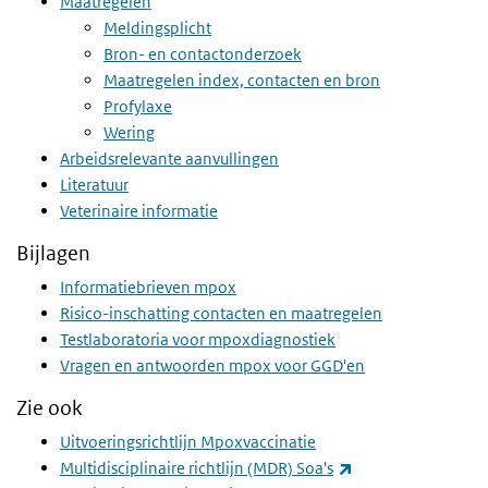
Maatregelen
Meldingsplicht
Bron- en contactonderzoek
Maatregelen index, contacten en bron
Profylaxe
Wering
Arbeidsrelevante aanvullingen
Literatuur
Veterinaire informatie
Bijlagen
Informatiebrieven mpox
Risico-inschatting contacten en maatregelen
Testlaboratoria voor mpoxdiagnostiek
Vragen en antwoorden mpox voor GGD'en
Zie ook
Uitvoeringsrichtlijn Mpoxvaccinatie
(externe link)
Multidisciplinaire richtlijn (MDR) Soa's