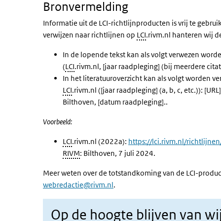
Bronvermelding
Informatie uit de LCI-richtlijnproducten is vrij te gebr
verwijzen naar richtlijnen op
LCI
.rivm.nl hanteren wij d
In de lopende tekst kan als volgt verwezen word
(
LCI
.rivm.nl, [jaar raadpleging] (bij meerdere citat
In het literatuuroverzicht kan als volgt worden v
LCI
.rivm.nl ([jaar raadpleging] (a, b, c, etc.)): [URL
Bilthoven, [datum raadpleging]..
Voorbeeld:
LCI
.rivm.nl (2022a):
https://lci.rivm.nl/richtlijn
RIVM
: Bilthoven, 7 juli 2024.
Meer weten over de totstandkoming van de LCI-produc
webredactie@rivm.nl
.
Op de hoogte blijven van wi