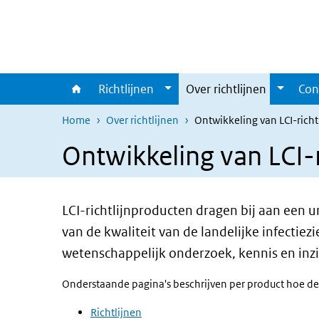
Overslaan en naar de inhoud gaan
Direct naar de hoofdnavigatie
Richtlijnen
Over richtlijnen
Con
Home
Over richtlijnen
Ontwikkeling van LCI-rich
Ontwikkeling van LCI-
LCI-richtlijnproducten dragen bij aan een
van de kwaliteit van de landelijke infectie
wetenschappelijk onderzoek, kennis en inzic
Onderstaande pagina's beschrijven per product hoe de
Richtlijnen