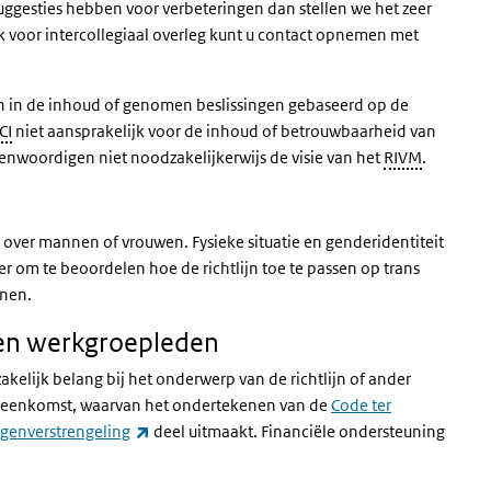
uggesties hebben voor verbeteringen dan stellen we het zeer
k voor intercollegiaal overleg kunt u contact opnemen met
en in de inhoud of genomen beslissingen gebaseerd op de
CI
niet aansprakelijk voor de inhoud of betrouwbaarheid van
genwoordigen niet noodzakelijkerwijs de visie van het
RIVM
.
 over mannen of vrouwen. Fysieke situatie en genderidentiteit
er om te beoordelen hoe de richtlijn toe te passen op trans
onen.
 en werkgroepleden
akelijk belang bij het onderwerp van de richtlijn of ander
overeenkomst, waarvan het ondertekenen van de
Code ter
(externe link)
genverstrengeling
deel uitmaakt. Financiële ondersteuning