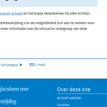
euw en actueel
en het kopje Versiebeheer bij elke richtlijn.
ktebestrijding is er de mogelijkheid zich aan te melden voor
ne link)
r meer informatie over de inhoud en doelgroep van deze
E-mail
WhatsApp
xterne link)
 factsheets voor
Over deze site
Archief website
strijding
Cookies