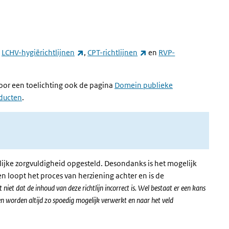
(externe link)
(externe link)
e
LCHV-hygiërichtlijnen
,
CPT-richtlijnen
en
RVP-
 voor een toelichting ook de pagina
Domein publieke
oducten
.
ijke zorgvuldigheid opgesteld. Desondanks is het mogelijk
n loopt het proces van herziening achter en is de
 niet dat de inhoud van deze richtlijn incorrect is. Wel bestaat er een kans
en worden altijd zo spoedig mogelijk verwerkt en naar het veld