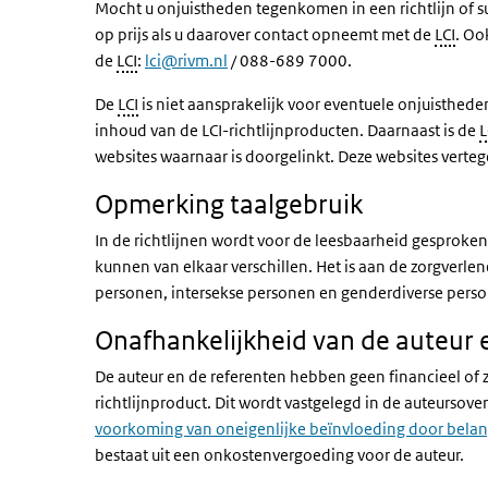
Mocht u onjuistheden tegenkomen in een richtlijn of s
op prijs als u daarover contact opneemt met de
LCI
. Oo
de
LCI
:
lci@rivm.nl
/ 088-689 7000.
De
LCI
is niet aansprakelijk voor eventuele onjuisthed
inhoud van de LCI-richtlijnproducten. Daarnaast is de
L
websites waarnaar is doorgelinkt. Deze websites verte
Opmerking taalgebruik
In de richtlijnen wordt voor de leesbaarheid gesproken
kunnen van elkaar verschillen. Het is aan de zorgverlen
personen, intersekse personen en genderdiverse pers
Onafhankelijkheid van de auteur
De auteur en de referenten hebben geen financieel of z
richtlijnproduct. Dit wordt vastgelegd in de auteurs
voorkoming van oneigenlijke beïnvloeding door belan
bestaat uit een onkostenvergoeding voor de auteur.