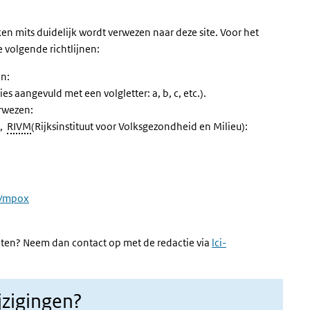
uiken mits duidelijk wordt verwezen naar deze site. Voor het
e volgende richtlijnen:
en:
ies aangevuld met een volgletter: a, b, c, etc.).
erwezen:
],
RIVM
(Rijksinstituut voor Volksgezondheid en Milieu):
en/mpox
ten? Neem dan contact op met de redactie via
lci-
jzigingen?