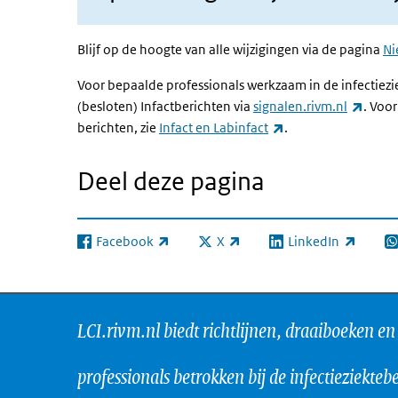
Blijf op de hoogte van alle wijzigingen via de pagina
Ni
Voor bepaalde professionals werkzaam in de infectiezie
(exter
(besloten) Infactberichten via
signalen.rivm.nl
. Voo
(externe link)
berichten, zie
Infact en Labinfact
.
Deel deze pagina
Facebook
X
LinkedIn
(externe link)
(externe link)
(externe link)
(e
LCI.rivm.nl biedt richtlijnen, draaiboeken en
professionals betrokken bij de infectieziektebe