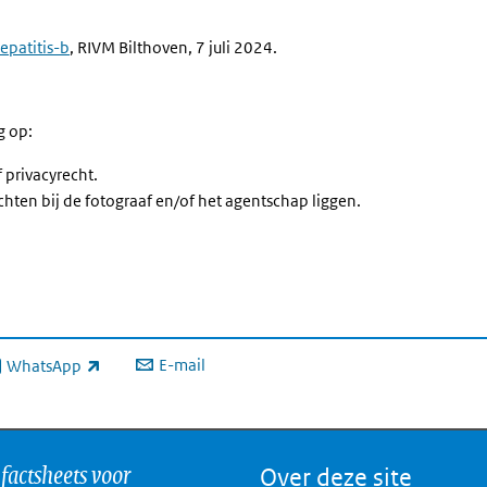
hepatitis-b
, RIVM Bilthoven, 7 juli 2024.
g op:
 privacyrecht.
chten bij de fotograaf en/of het agentschap liggen.
E-mail
WhatsApp
xterne link)
 factsheets voor
Over deze site