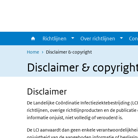
Overslaan en naar de inhoud gaan
Direct naar de hoofdnavigatie
Richtlijnen
Over richtlijnen
Con
Home
Disclaimer & copyright
Disclaimer & copyrigh
Disclaimer
De Landelijke Coördinatie Infectieziektebestrijding (LC
richtlijnen, overige richtlijnproducten en de publicat
informatie onjuist, niet volledig of verouderd is.
De LCI aanvaardt dan geen enkele verantwoordelijkhei
onjuistheid van de aangeboden informatie of beslissi