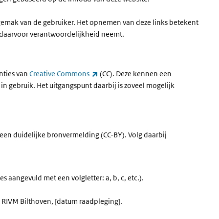
 gemak van de gebruiker. Het opnemen van deze links betekent
f daarvoor verantwoordelijkheid neemt.
(externe link)
nties van
Creative Commons
(CC). Deze kennen een
 in gebruik. Het uitgangspunt daarbij is zoveel mogelijk
et een duidelijke bronvermelding (CC-BY). Volg daarbij
ies aangevuld met een volgletter: a, b, c, etc.).
RL], RIVM Bilthoven, [datum raadpleging].