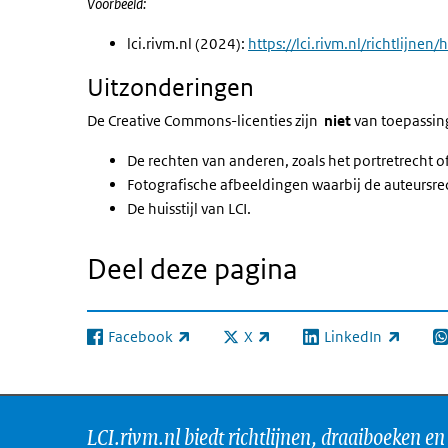
Voorbeeld:
lci.rivm.nl (2024):
https://lci.rivm.nl/richtlijnen/
Uitzonderingen
De Creative Commons-licenties zijn
niet
van toepassin
De rechten van anderen, zoals het portretrecht of
Fotografische afbeeldingen waarbij de auteursre
De huisstijl van LCI.
Deel deze pagina
Facebook
X
LinkedIn
(externe link)
(externe link)
(externe link)
(e
LCI.rivm.nl biedt richtlijnen, draaiboeken en