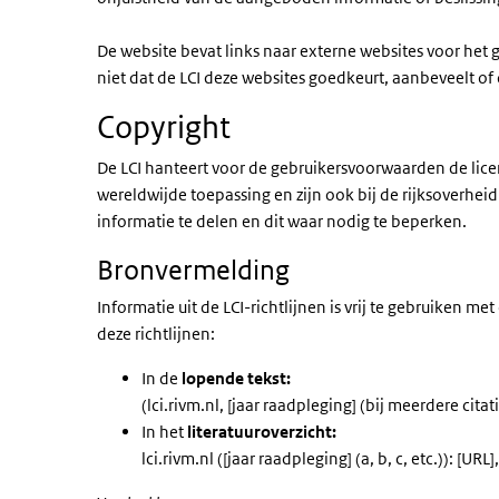
De website bevat links naar externe websites voor het
niet dat de LCI deze websites goedkeurt, aanbeveelt o
Copyright
De LCI hanteert voor de gebruikersvoorwaarden de lice
wereldwijde toepassing en zijn ook bij de rijksoverheid
informatie te delen en dit waar nodig te beperken.
Bronvermelding
Informatie uit de LCI-richtlijnen is vrij te gebruiken m
deze richtlijnen:
In de
lopende tekst:
(lci.rivm.nl, [jaar raadpleging] (bij meerdere citat
In het
literatuuroverzicht:
lci.rivm.nl ([jaar raadpleging] (a, b, c, etc.)): [U