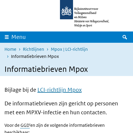
Overslaan en naar de inhoud gaan
Direct naar de hoofdnavigatie
Rijksinstituut voor
Volksgezondheid
en Milieu
Ministerie van Volksgezondheid,
Welzijn en Sport
Z
Menu
Home
Richtlijnen
Mpox | LCI-richtlijn
Informatiebrieven Mpox
Informatiebrieven Mpox
Bijlage bij de
LCI-richtlijn Mpox
De informatiebrieven zijn gericht op personen
met een MPXV-infectie en hun contacten.
Voor de
GGD
'en zijn de volgende informatiebrieven
beschikbaar: