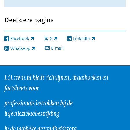
Deel deze pagina
Facebook
X
LinkedIn
(externe link)
(externe link)
(externe link)
E-mail
WhatsApp
(externe link)
LCI.rivm.nl biedt richtlijnen, draaiboeken en
factsheets voor
professionals betrokken bij de
infectieziektebestrijding
in de publieke gezondheidszorg.