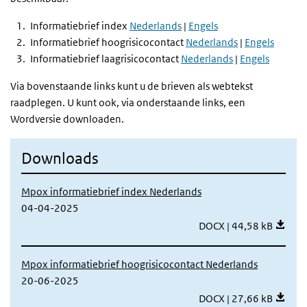
Informatiebrief index
Nederlands
|
Engels
Informatiebrief hoogrisicocontact
Ne
derlands
|
Engels
Informatiebrief laagrisicocontact
Nederlands
|
Engels
Via bovenstaande links kunt u de brieven als webtekst
raadplegen. U kunt ook, via onderstaande links, een
Wordversie downloaden.
Downloads
Mpox informatiebrief index Nederlands
04-04-2025
Mpox informatiebrief i
DOCX | 44,58 kB
Mpox informatiebrief hoogrisicocontact Nederlands
20-06-2025
Mpox informatiebrief h
DOCX | 27,66 kB