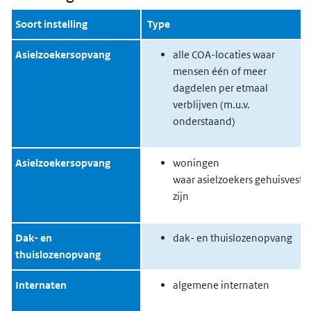
Soort instelling
Type
Asielzoekersopvang
alle COA-locaties waar
mensen één of meer
dagdelen per etmaal
verblijven (m.u.v.
onderstaand)
Asielzoekersopvang
woningen
waar asielzoekers gehuisvest
zijn
Dak- en
dak- en thuislozenopvang
thuislozenopvang
Internaten
algemene internaten