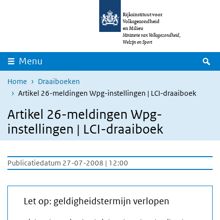
Overslaan en naar de inhoud gaan
Direct naar de hoofdnavigatie
Rijksinstituut voor
Volksgezondheid
en Milieu
Ministerie van Volksgezondheid,
Welzijn en Sport
Z
Menu
Home
Draaiboeken
Artikel 26-meldingen Wpg-instellingen | LCI-draaiboek
Artikel 26-meldingen Wpg-
instellingen | LCI-draaiboek
Publicatiedatum 27-07-2008 | 12:00
Let op: geldigheidstermijn verlopen