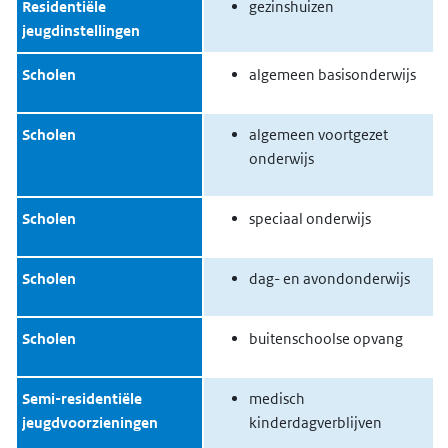
Residentiële
gezinshuizen
jeugdinstellingen
Scholen
algemeen basisonderwijs
Scholen
algemeen voortgezet
onderwijs
Scholen
speciaal onderwijs
Scholen
dag- en avondonderwijs
Scholen
buitenschoolse opvang
Semi-residentiële
medisch
jeugdvoorzieningen
kinderdagverblijven