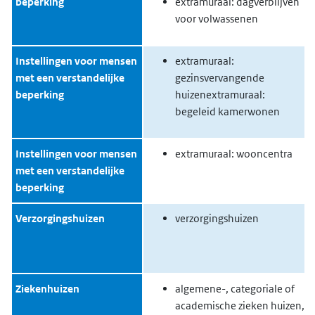
beperking
extramuraal: dagverblijven
voor volwassenen
Instellingen voor mensen
extramuraal:
met een verstandelijke
gezinsvervangende
beperking
huizenextramuraal:
begeleid kamerwonen
Instellingen voor mensen
extramuraal: wooncentra
met een verstandelijke
beperking
Verzorgingshuizen
verzorgingshuizen
Ziekenhuizen
algemene-, categoriale of
academische zieken huizen,