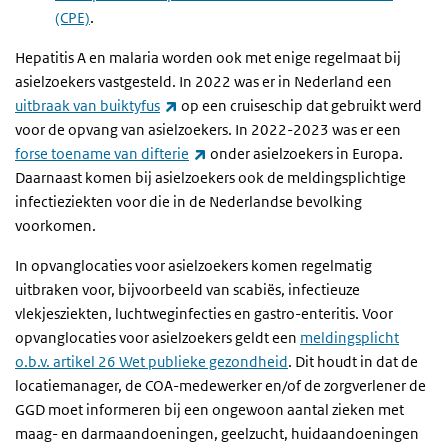
(CPE)
.
Hepatitis A en malaria worden ook met enige regelmaat bij
asielzoekers vastgesteld. In 2022 was er in Nederland een
(externe link)
uitbraak van buiktyfus
op een cruiseschip dat gebruikt werd
voor de opvang van asielzoekers. In 2022-2023 was er een
(externe link)
forse toename van difterie
onder asielzoekers in Europa.
Daarnaast komen bij asielzoekers ook de meldingsplichtige
infectieziekten voor die in de Nederlandse bevolking
voorkomen.
In opvanglocaties voor asielzoekers komen regelmatig
uitbraken voor, bijvoorbeeld van scabiës, infectieuze
vlekjesziekten, luchtweginfecties en gastro-enteritis. Voor
opvanglocaties voor asielzoekers geldt een
meldingsplicht
o.b.v. artikel 26 Wet publieke gezondheid
. Dit houdt in dat de
locatiemanager, de COA-medewerker en/of de zorgverlener de
GGD moet informeren bij een ongewoon aantal zieken met
maag- en darmaandoeningen, geelzucht, huidaandoeningen