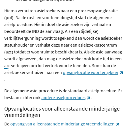
Hierna verhuizen asielzoekers naar een procesopvanglocatie
(pol). Na de rust- en voorbereidingstijd start de algemene
asielprocedure. Hierin doet de asielzoeker zijn verhaal en
beoordeelt de IND de aanvraag. Als een (tijdelijke)
verblijfsvergunning wordt toegekend dan wordt de asielzoeker
statushouder en verhuist deze naar een asielzoekerscentrum
(azc) totdat er woonruimte beschikbaar is. Als de asielaanvraag
wordt afgewezen, dan mag de asielzoeker ook korte tijd in een
azc
verblijven om het vertrek voor te bereiden. Soms kan de
asielzoeker verhuizen naar een
opvanglocatie voor terugkeer
(externe link)
.
De algemene asielprocedure is de standaard asielprocedure. Er
(externe link)
bestaan echter ook
andere asielprocedures
.
Opvanglocaties voor alleenstaande minderjarige
vreemdelingen
De
opvang van alleenstaande minderjarige vreemdelingen