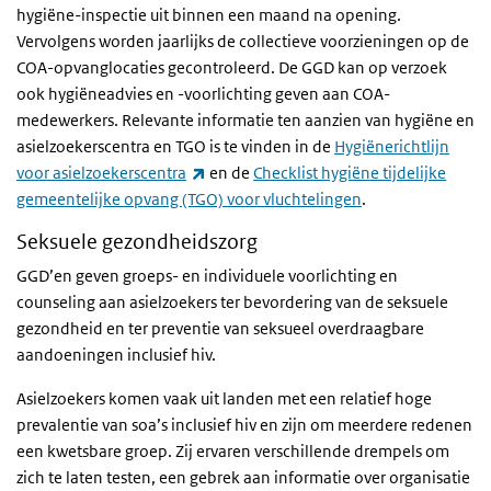
hygiëne-inspectie uit binnen een maand na opening.
Vervolgens worden jaarlijks de collectieve voorzieningen op de
COA-opvanglocaties gecontroleerd. De GGD kan op verzoek
ook hygiëneadvies en -voorlichting geven aan COA-
medewerkers. Relevante informatie ten aanzien van hygiëne en
asielzoekerscentra en TGO is te vinden in de
Hygiënerichtlijn
(externe link)
voor asielzoekerscentra
en de
Checklist hygiëne tijdelijke
gemeentelijke opvang (TGO) voor vluchtelingen
.
Seksuele gezondheidszorg
GGD’en geven groeps- en individuele voorlichting en
counseling aan asielzoekers ter bevordering van de seksuele
gezondheid en ter preventie van seksueel overdraagbare
aandoeningen inclusief hiv.
Asielzoekers komen vaak uit landen met een relatief hoge
prevalentie van soa’s inclusief hiv en zijn om meerdere redenen
een kwetsbare groep. Zij ervaren verschillende drempels om
zich te laten testen, een gebrek aan informatie over organisatie