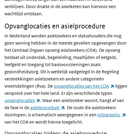
verblijven. Door drukte in de asielketen kan hiervoor een
wachttijd ontstaan.
Opvanglocaties en asielprocedure
In Nederland worden asielzoekers en statushouders die nog
geen woning hebben in de meeste gevallen opgevangen door
het Centraal Orgaan opvang asielzoekers (COA). De opvang
bestaat uit onderdak, begeleiding, maaltijden of eetgeld,
leefgeld en toegang tot basisvoorzieningen zoals
gezondheidszorg. Dit is wettelijk vastgelegd in de Regeling
verstrekkingen asielzoekers en andere categorieën
(externe l
vreemdelingen (Rva). De
opvanglocaties van het COA
liggen
verspreid over het hele land. Er zijn verschillende typen
(externe link)
opvanglocaties
. Waar een asielzoeker woont, hangt af van
(externe link)
de fase in de
asielprocedure
. De route die asielzoekers
(ext
doorlopen, is schematisch weergegeven in een
infographic
van het COA en wordt hierna toegelicht.
Opvanglocaties tijdens de asielprocedure