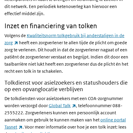
dit netwerk. Een periodiek ketenoverleg kan hiervoor een
effectief middel zijn.
Inzet en financiering van tolken
Volgens de
Kwaliteitsnorm tolkgebruik bij anderstaligen in de
(externe link)
zorg
heeft een zorgverlener te allen tijde de plicht om goede
zorg te verlenen. Dit houdt in dat de zorgverlener nagaat of een
patiënt de zorgverlener verstaat en begrijpt. Indien dit door een
taalbarrière niet lukt heeft een zorgverlener dus de plicht én het
recht een tolk in te schakelen.
Tolkdienst voor asielzoekers en statushouders die
op een opvanglocatie verblijven
De tolkdiensten voor asielzoekers met een COA-zorgnummer
(externe link)
worden verzorgd door
Global Talk
, telefoonnummer 088-
2555222. Zorgverleners kunnen een persoonlijk account
aanmaken om gebruik te kunnen maken van het
online portal
(externe link)
Tasnet
. Voor meer informatie over hoe je een tolk inzet: lees