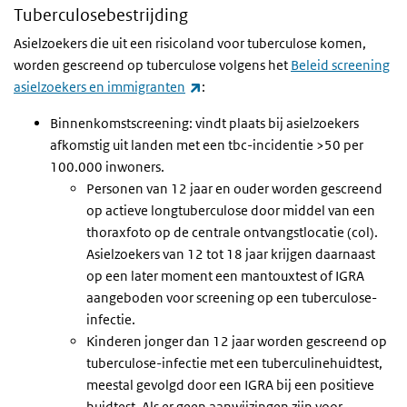
Tuberculosebestrijding
Asielzoekers die uit een risicoland voor tuberculose komen,
worden gescreend op tuberculose volgens het
Beleid screening
(externe link)
asielzoekers en immigranten
:
Binnenkomstscreening: vindt plaats bij asielzoekers
afkomstig uit landen met een tbc-incidentie >50 per
100.000 inwoners.
Personen van 12 jaar en ouder worden gescreend
op actieve longtuberculose door middel van een
thoraxfoto op de centrale ontvangstlocatie (col).
Asielzoekers van 12 tot 18 jaar krijgen daarnaast
op een later moment een mantouxtest of IGRA
aangeboden voor screening op een tuberculose-
infectie.
Kinderen jonger dan 12 jaar worden gescreend op
tuberculose-infectie met een tuberculinehuidtest,
meestal gevolgd door een IGRA bij een positieve
huidtest. Als er geen aanwijzingen zijn voor