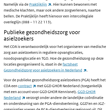
(externe link)
Namelijk via de
Praktijklijn
. Hier kunnen bewoners met
medische klachten, maar ook andere zorgverleners, naartoe
bellen. De Praktijklijn heeft hiervoor een intercollegiale
overleglijn (088 – 11 22 113).
Publieke gezondheidszorg voor
asielzoekers
Het COA is verantwoordelijk voor het organiseren van medische
zorg aan asielzoekers in reguliere opvanglocaties,
noodopvanglocatie en TGO. Hoe de gezondheidszorg op deze
locaties georganiseerd is, staat in de
factsheet
(externe link)
Gezondheidszorg voor asielzoekers in Nederland
.
Voor de publieke gezondheidszorg asielzoekers (PGA) heeft het
(externe link)
COA een
contract
met GGD GHOR Nederland (toegankelijk
met een account voor GGD GHOR Kennisnet).
GGD GHOR
(externe link)
Nederland
verzorgt onder andere de landelijke coördinatie
en ondersteuning van de PGA-dienstverlening. GGD’en en JGZ-
organisaties voeren de PGA-dienstverlening regionaal uit. Dit