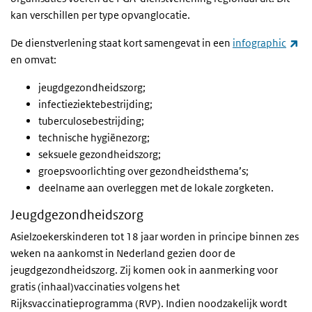
kan verschillen per type opvanglocatie.
(ex
De dienstverlening staat kort samengevat in een
infographic
en omvat:
jeugdgezondheidszorg;
infectieziektebestrijding;
tuberculosebestrijding;
technische hygiënezorg;
seksuele gezondheidszorg;
groepsvoorlichting over gezondheidsthema’s;
deelname aan overleggen met de lokale zorgketen.
Jeugdgezondheidszorg
Asielzoekerskinderen tot 18 jaar worden in principe binnen zes
weken na aankomst in Nederland gezien door de
jeugdgezondheidszorg. Zij komen ook in aanmerking voor
gratis (inhaal)vaccinaties volgens het
Rijksvaccinatieprogramma (RVP). Indien noodzakelijk wordt