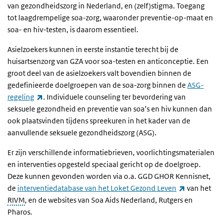
van gezondheidszorg in Nederland, en (zelf)stigma. Toegang
tot laagdrempelige soa-zorg, waaronder preventie-op-maat en
soa- en hiv-testen, is daarom essentieel.
Asielzoekers kunnen in eerste instantie terecht bij de
huisartsenzorg van GZA voor soa-testen en anticonceptie. Een
groot deel van de asielzoekers valt bovendien binnen de
gedefinieerde doelgroepen van de soa-zorg binnen de
ASG-
(externe link)
regeling
. Individuele counseling ter bevordering van
seksuele gezondheid en preventie van soa’s en hiv kunnen dan
ook plaatsvinden tijdens spreekuren in het kader van de
aanvullende seksuele gezondheidszorg (ASG).
Er zijn verschillende informatiebrieven, voorlichtingsmaterialen
en interventies opgesteld speciaal gericht op de doelgroep.
Deze kunnen gevonden worden via o.a. GGD GHOR Kennisnet,
(externe li
de
interventiedatabase van het Loket Gezond Leven
van het
RIVM
, en de websites van Soa Aids Nederland, Rutgers en
Pharos.