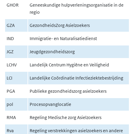
GHOR
Geneeskundige hulpverleningsorganisatie in de
regio
GZA
GezondheidsZorg Asielzoekers
IND
Immigratie- en Naturalisatiedienst
JGZ
Jeugdgezondheidszorg
LCHV
Landelijk Centrum Hygiëne en Veiligheid
LCI
Landelijke Coördinatie Infectieziektebestrijding
PGA
Publieke gezondheidszorg asielzoekers
pol
Procesopvanglocatie
RMA
Regeling Medische zorg Asielzoekers
Rva
Regeling verstrekkingen asielzoekers en andere