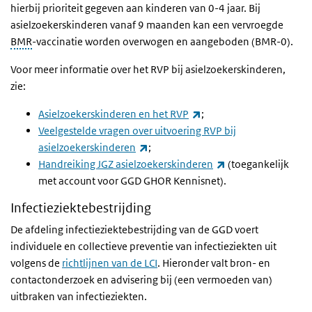
hierbij prioriteit gegeven aan kinderen van 0-4 jaar. Bij
asielzoekerskinderen vanaf 9 maanden kan een vervroegde
BMR
-vaccinatie worden overwogen en aangeboden (BMR-0).
Voor meer informatie over het RVP bij asielzoekerskinderen,
zie:
(externe link)
Asielzoekerskinderen en het RVP
;
Veelgestelde vragen over uitvoering RVP bij
(externe link)
asielzoekerskinderen
;
(externe link)
Handreiking JGZ asielzoekerskinderen
(toegankelijk
met account voor GGD GHOR Kennisnet).
Infectieziektebestrijding
De afdeling infectieziektebestrijding van de GGD voert
individuele en collectieve preventie van infectieziekten uit
volgens de
richtlijnen van de LCI
. Hieronder valt bron- en
contactonderzoek en advisering bij (een vermoeden van)
uitbraken van infectieziekten.