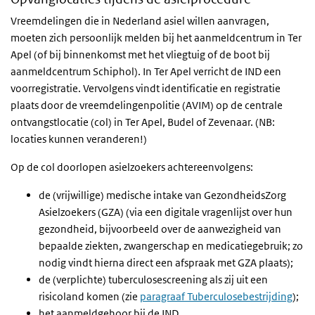
Vreemdelingen die in Nederland asiel willen aanvragen,
moeten zich persoonlijk melden bij het aanmeldcentrum in Ter
Apel (of bij binnenkomst met het vliegtuig of de boot bij
aanmeldcentrum Schiphol). In Ter Apel verricht de IND een
voorregistratie. Vervolgens vindt identificatie en registratie
plaats door de vreemdelingenpolitie (AVIM) op de centrale
ontvangstlocatie (col) in Ter Apel, Budel of Zevenaar. (NB:
locaties kunnen veranderen!)
Op de col doorlopen asielzoekers achtereenvolgens:
de (vrijwillige) medische intake van GezondheidsZorg
Asielzoekers (GZA) (via een digitale vragenlijst over hun
gezondheid, bijvoorbeeld over de aanwezigheid van
bepaalde ziekten, zwangerschap en medicatiegebruik; zo
nodig vindt hierna direct een afspraak met GZA plaats);
de (verplichte) tuberculosescreening als zij uit een
risicoland komen (zie
paragraaf Tuberculosebestrijding
);
het aanmeldgehoor bij de IND.