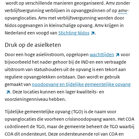
(externe link)
wordt op verschillende manieren georganiseerd. Amv zonder
verblijfsvergunning verblijven in opvanggezinnen of op
amv
-
opvanglocaties. Amv met verblijfsvergunning worden door
Nidos opgevangen in kleinschalige opvang. Amv krijgen in
(externe link)
Nederland een voogd van
Stichting Nidos
.
Druk op de asielketen
(externe 
Door een hoge asielinstroom, opgelopen
wachttijden
voor
bijvoorbeeld het nader gehoor bij de IND en een vertraagde
uitstroom van statushouders uit de opvang is een tekort aan
reguliere opvangplekken ontstaan. Dan wordt er gebruik
gemaakt van
noodopvang en tijdelijke gemeentelijke opvang
(externe link)
. Deze locaties kunnen een lager kwaliteits- en
voorzieningenniveau hebben.
Tijdelijke gemeentelijke opvang (TGO) is de naam voor
opvanglocaties die voorheen crisisnoodopvang waren. Het COA
coördineert de TGO, maar de gemeente beheert de TGO waarbij
COA dit ondersteunt. Deze ondersteunende rol van COA en