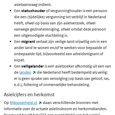
asielaanvraag indient.
Een
statushouder
of vergunninghouder is een persoon
die een (tijdelijke) vergunning tot verblijf in Nederland
heeft, ofwel op basis van zijn asielverzoek, ofwel
vanwege gezinshereniging, ofwel omdat deze persoon
een uitgenodigde vluchteling is.
Een
migrant
verlaat zijn veilige land vrijwillig om in een
ander land te wonen en/of te werken voor bepaalde of
onbepaalde tijd, bijvoorbeeld een arbeidsmigrant of
expat.
Een
veiligelander
is een asielzoeker afkomstig uit een van
(externe link)
de
landen
die Nederland heeft bestempeld als veilig:
er is geen sprake van vervolging (op basis van geloof, ras,
e.d.), foltering of onmenselijke behandeling.
Asielcijfers en herkomst
(externe link)
Op
Rijksoverheid.nl
staan verschillende bronnen met
informatie over de actuele asielinstroom en herkomstlanden.
Daarnaast houdt het COA een overzicht bij van het aantal