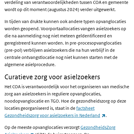
verdeling van verantwoordelijkheden tussen COA en gemeente
wordt op dit moment (augustus 2024) verder uitgewerkt.
In tijden van drukte kunnen ook andere typen opvanglocaties
worden geopend. Voorportaallocaties vangen asielzoekers op
die na aanmelding nog niet meteen geïdentificeerd en
geregistreerd kunnen worden. In pre-procesopvanglocaties
(pre-pol) verblijven asielzoekers die na hun verblijf in de
centrale ontvangstlocatie nog niet kunnen starten met de
algemene asielprocedure.
Curatieve zorg voor asielzoekers
Het COA is verantwoordelijk voor het organiseren van medische
zorg aan asielzoekers in reguliere opvanglocaties,
noodopvanglocatie en TGO. Hoe de gezondheidszorg op deze
locaties georganiseerd is, staat in de
factsheet
(externe link)
Gezondheidszorg voor asielzoekers in Nederland
.
Op de meeste opvanglocaties verzorgt
GezondheidsZorg