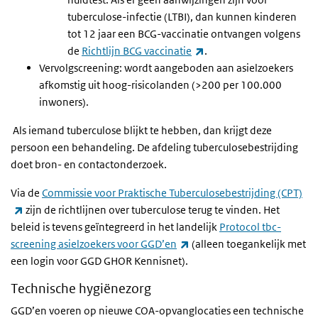
tuberculose-infectie (LTBI), dan kunnen kinderen
tot 12 jaar een BCG-vaccinatie ontvangen volgens
(externe link)
de
Richtlijn BCG vaccinatie
.
Vervolgscreening: wordt aangeboden aan asielzoekers
afkomstig uit hoog-risicolanden (>200 per 100.000
inwoners).
Als iemand tuberculose blijkt te hebben, dan krijgt deze
persoon een behandeling. De afdeling tuberculosebestrijding
doet bron- en contactonderzoek.
Via de
Commissie voor Praktische Tuberculosebestrijding (CPT)
(externe link)
zijn de richtlijnen over tuberculose terug te vinden. Het
beleid is tevens geïntegreerd in het landelijk
Protocol tbc-
(externe link)
screening asielzoekers voor GGD’en
(alleen toegankelijk met
een login voor GGD GHOR Kennisnet).
Technische hygiënezorg
GGD’en voeren op nieuwe COA-opvanglocaties een technische