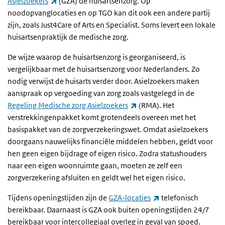
(externe link)
Asielzoekers
(GZA) de huisartsenzorg. Op
noodopvanglocaties en op TGO kan dit ook een andere partij
zijn, zoals Just4Care of Arts en Specialist. Soms levert een lokale
huisartsenpraktijk de medische zorg.
De wijze waarop de huisartsenzorg is georganiseerd, is
vergelijkbaar met de huisartsenzorg voor Nederlanders. Zo
nodig verwijst de huisarts verder door. Asielzoekers maken
aanspraak op vergoeding van zorg zoals vastgelegd in de
(externe link)
Regeling Medische zorg Asielzoekers
(RMA). Het
verstrekkingenpakket komt grotendeels overeen met het
basispakket van de zorgverzekeringswet. Omdat asielzoekers
doorgaans nauwelijks financiële middelen hebben, geldt voor
hen geen eigen bijdrage of eigen risico. Zodra statushouders
naar een eigen woonruimte gaan, moeten ze zelf een
zorgverzekering afsluiten en geldt wel het eigen risico.
(externe link)
Tijdens openingstijden zijn de
GZA-locaties
telefonisch
bereikbaar. Daarnaast is GZA ook buiten openingstijden 24/7
bereikbaar voor intercollegiaal overleg in geval van spoed.