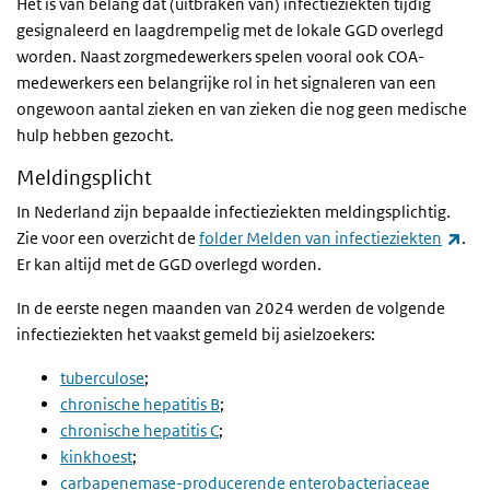
Het is van belang dat (uitbraken van) infectieziekten tijdig
gesignaleerd en laagdrempelig met de lokale GGD overlegd
worden. Naast zorgmedewerkers spelen vooral ook COA-
medewerkers een belangrijke rol in het signaleren van een
ongewoon aantal zieken en van zieken die nog geen medische
hulp hebben gezocht.
Meldingsplicht
In Nederland zijn bepaalde infectieziekten meldingsplichtig.
(ext
Zie voor een overzicht de
folder Melden van infectieziekten
.
Er kan altijd met de GGD overlegd worden.
In de eerste negen maanden van 2024 werden de volgende
infectieziekten het vaakst gemeld bij asielzoekers:
tuberculose
;
chronische hepatitis B
;
chronische hepatitis C
;
kinkhoest
;
carbapenemase-producerende enterobacteriaceae