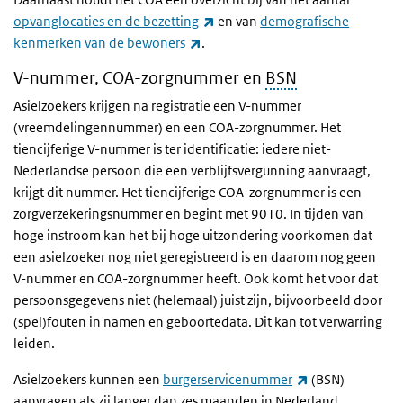
(externe link)
opvanglocaties en de bezetting
en van
demografische
(externe link)
kenmerken van de bewoners
.
V-nummer, COA-zorgnummer en
BSN
Asielzoekers krijgen na registratie een V-nummer
(vreemdelingennummer) en een COA-zorgnummer. Het
tiencijferige V-nummer is ter identificatie: iedere niet-
Nederlandse persoon die een verblijfsvergunning aanvraagt,
krijgt dit nummer. Het tiencijferige COA-zorgnummer is een
zorgverzekeringsnummer en begint met 9010. In tijden van
hoge instroom kan het bij hoge uitzondering voorkomen dat
een asielzoeker nog niet geregistreerd is en daarom nog geen
V-nummer en COA-zorgnummer heeft. Ook komt het voor dat
persoonsgegevens niet (helemaal) juist zijn, bijvoorbeeld door
(spel)fouten in namen en geboortedata. Dit kan tot verwarring
leiden.
(externe link)
Asielzoekers kunnen een
burgerservicenummer
(BSN)
aanvragen als zij langer dan zes maanden in Nederland