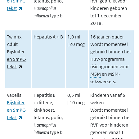
en SmPC-
tetanus, polio,
RVP gebruikt voor
(externe link)
tekst
Haemophilus
kinderen geboren
influenza
type b
tot 1 december
2018.
Twinrix
Hepatitis A + B
1,0 ml
16 jaar en ouder
Adult
| 20 mcg
Wordt momenteel
Bijsluiter
gebruikt binnen het
en SmPC-
HBV-programma
(externe link)
tekst
risicogroepen voor
MSM
en MSM-
sekswerkers.
Vaxelis
Hepatitis B
0,5 ml
Kinderen vanaf 6
Bijsluiter
+ difterie,
| 10 mcg
weken
en SmPC-
kinkhoest,
Wordt momenteel
(externe link)
tekst
tetanus, polio,
gebruikt binnen het
Haemophilus
RVP voor kinderen
influenza
type b
geboren vanaf 1