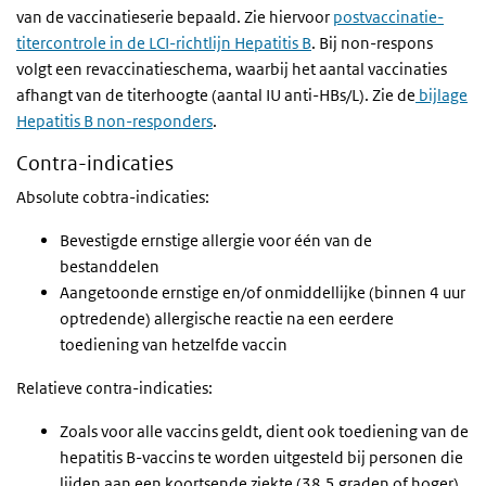
van de vaccinatieserie bepaald. Zie hiervoor
postvaccinatie-
titercontrole in de LCI-richtlijn Hepatitis B
. Bij non-respons
volgt een revaccinatieschema, waarbij het aantal vaccinaties
afhangt van de titerhoogte (aantal IU anti-HBs/L). Zie de
bijlage
Hepatitis B non-responders
.
Contra-indicaties
Absolute cobtra-indicaties:
Bevestigde ernstige allergie voor één van de
bestanddelen
Aangetoonde ernstige en/of onmiddellijke (binnen 4 uur
optredende) allergische reactie na een eerdere
toediening van hetzelfde vaccin
Relatieve contra-indicaties:
Zoals voor alle vaccins geldt, dient ook toediening van de
hepatitis B-vaccins te worden uitgesteld bij personen die
lijden aan een koortsende ziekte (38,5 graden of hoger).