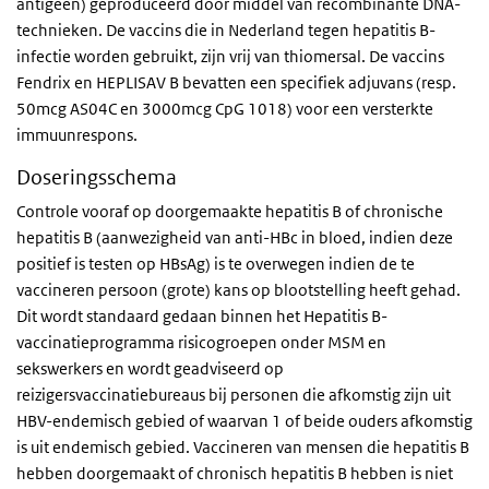
antigeen) geproduceerd door middel van recombinante DNA-
technieken. De vaccins die in Nederland tegen hepatitis B-
infectie worden gebruikt, zijn vrij van thiomersal. De vaccins
Fendrix en HEPLISAV B bevatten een specifiek adjuvans (resp.
50mcg AS04C en 3000mcg CpG 1018) voor een versterkte
immuunrespons.
Doseringsschema
Controle vooraf op doorgemaakte hepatitis B of chronische
hepatitis B (aanwezigheid van anti-HBc in bloed, indien deze
positief is testen op HBsAg) is te overwegen indien de te
vaccineren persoon (grote) kans op blootstelling heeft gehad.
Dit wordt standaard gedaan binnen het Hepatitis B-
vaccinatieprogramma risicogroepen onder MSM en
sekswerkers en wordt geadviseerd op
reizigersvaccinatiebureaus bij personen die afkomstig zijn uit
HBV-endemisch gebied of waarvan 1 of beide ouders afkomstig
is uit endemisch gebied. Vaccineren van mensen die hepatitis B
hebben doorgemaakt of chronisch hepatitis B hebben is niet