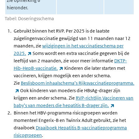
Zie opmerking 6
hieronder.
Tabel: Doseringsschema
Gebruikt binnen het RVP. Per 2025 is de laatste
zuigelingenvaccinatie gewijzigd van 11 maanden naar 12
maanden, zie
wijzigingen in het vaccinatieschema per
(externe link)
2025.
Soms wordt een extra vaccinatie gegeven bij de
leeftijd van 2 maanden, zie voor meer informatie
DKTP-
(externe link)
Hib-HepB-vaccinatie.
Kinderen die later starten met
vaccineren, krijgen mogelijk een ander schema.
Zie
Beslisboom inhaalschema’s Rijksvaccinatieprogramma.
(externe link)
Ook kinderen van moeders die HBsAg-drager zijn
krijgen een ander schema. Zie
RVP-richtlijn Vaccineren van
(externe lin
baby’s van moeders die hepatitis B-drager zijn.
Binnen het HBV-programma risicogroepen worden
momenteel Engerix-B en Twinrix Adult gebruikt, zie het
draaiboek
Draaiboek Hepatitis B-vaccinatieprogramma
risicogroepen
.