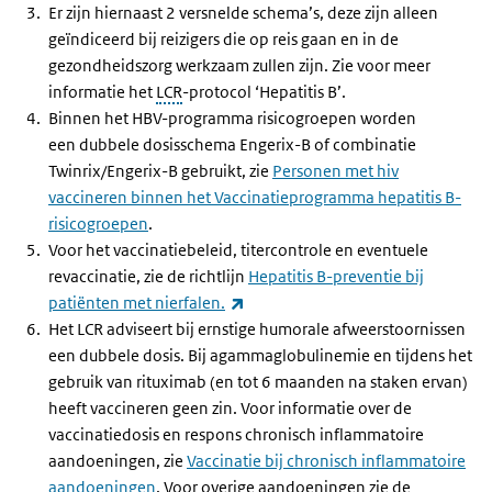
Er zijn hiernaast 2 versnelde schema’s, deze zijn alleen
geïndiceerd bij reizigers die op reis gaan en in de
gezondheidszorg werkzaam zullen zijn. Zie voor meer
informatie het
LCR
-protocol ‘Hepatitis B’.
Binnen het HBV-programma risicogroepen worden
een dubbele dosisschema Engerix-B of combinatie
Twinrix/Engerix-B gebruikt, zie
Personen met hiv
vaccineren binnen het Vaccinatieprogramma hepatitis B-
risicogroepen
.
Voor het vaccinatiebeleid, titercontrole en eventuele
revaccinatie, zie de richtlijn
Hepatitis B-preventie bij
(externe link)
patiënten met nierfalen.
Het LCR adviseert bij ernstige humorale afweerstoornissen
een dubbele dosis. Bij agammaglobulinemie en tijdens het
gebruik van rituximab (en tot 6 maanden na staken ervan)
heeft vaccineren geen zin. Voor informatie over de
vaccinatiedosis en respons chronisch inflammatoire
aandoeningen, zie
Vaccinatie bij chronisch inflammatoire
aandoeningen
. Voor overige aandoeningen zie de