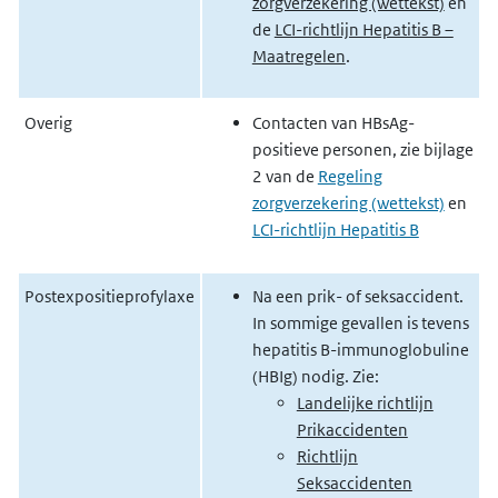
zorgverzekering (wettekst)
en
de
LCI-richtlijn Hepatitis B –
Maatregelen
.
Overig
Contacten van HBsAg-
positieve personen, zie b
ijlage
2 van de
Regeling
zorgverzekering (wettekst)
en
LCI-richtlijn Hepatitis B
Postexpositieprofylaxe
Na een prik- of seksaccident.
In sommige gevallen is tevens
hepatitis B-immunoglobuline
(HBIg) nodig. Zie:
Landelijke richtlijn
Prikaccidenten
Richtlijn
Seksaccidenten