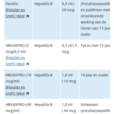
Fendrix
Hepatitis B
0,5 ml |
(Pre)dialysepatiënt
Bijsluiter en
20 mcg
en patiënten met
(externe link)
SmPC-tekst
onvoldoende
werking van de
nieren van 15 jaar 
ouder
HBVAXPRO (5
Hepatitis B
0,5 ml | 5
Tot en met 15 jaar
mcg/0,5 ml)
mcg
Bijsluiter en
(externe link)
SmPC-tekst
HBVAXPRO (10
Hepatitis B
1,0 ml
16 jaar en ouder
mcg/ml)
| 10 mcg
Bijsluiter en
(externe link)
SmPC-tekst
HBVAXPRO (40
Hepatitis B
1,0 ml
Volwassen
mcg/ml)
| 40 mcg
(pre)dialysepatiënt