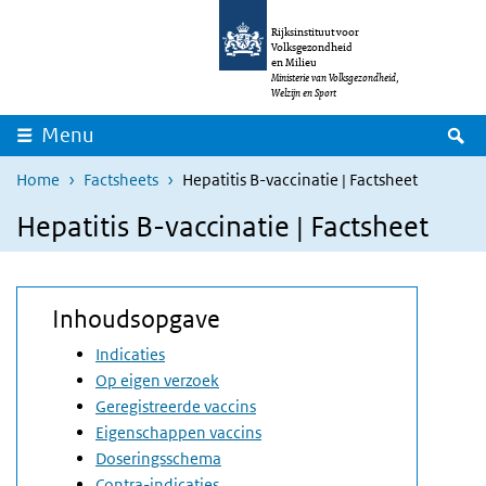
Overslaan en naar de inhoud gaan
Direct naar de hoofdnavigatie
Rijksinstituut voor
Volksgezondheid
en Milieu
Ministerie van Volksgezondheid,
Welzijn en Sport
Z
Menu
Home
Factsheets
Hepatitis B-vaccinatie | Factsheet
Hepatitis B-vaccinatie | Factsheet
Inhoudsopgave
Indicaties
Op eigen verzoek
Geregistreerde vaccins
Eigenschappen vaccins
Doseringsschema
Contra-indicaties