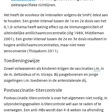
ziektespecifieke richtlijnen.
Het heeft de voorkeur de intervallen volgens de SmPC-tekst aan
te houden. Een groter interval tussen de 1e en 2e dosis van het
0,1,6-schema heeft weinig effect op de immunogeniciteit of
uiteindelijke antilichaamconcentratie (Jilg 1989, Middleman
2001). Een groter interval tussen de 2e en 3e dosis resulteert in
hogere antilichaamconcentraties, maar niet meer
seroconversie (Thisyakorn 2011).
Toedieningswijze
Zowel volwassenen als kinderen krijgen de vaccinaties
i.m.
in
de m. deltoideus of m. triceps. Bij pasgeborenen en jonge
zuigelingen i.m. toedienen in de anterolaterale dij.
Postvaccinatie-titercontrole
Postvaccinatie-titercontrole is over het algemeen niet nodig. In
uitzonderingsgevallen is titercontrole wél aan te raden of te
overwegen. Een anti-HBs wordt dan 4-8 weken na afronding