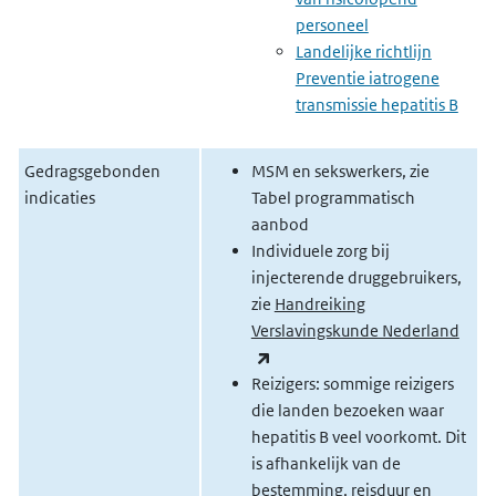
personeel
Landelijke richtlijn
Preventie iatrogene
transmissie hepatitis B
Gedragsgebonden
MSM en sekswerkers, zie
indicaties
Tabel programmatisch
aanbod
Individuele zorg bij
injecterende druggebruikers,
zie
Handreiking
Verslavingskunde Nederland
(externe link)
Reizigers: sommige reizigers
die landen bezoeken waar
hepatitis B veel voorkomt. Dit
is afhankelijk van de
bestemming, reisduur en