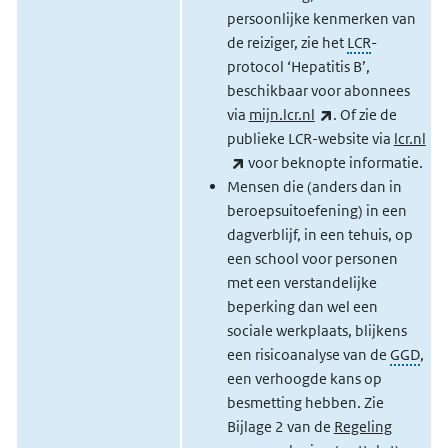
persoonlijke kenmerken van
de reiziger, z
ie het
LCR
-
protocol ‘Hepatitis B’,
beschikbaar voor abonnees
(externe link)
via
mijn.lcr.nl
. Of zie de
publieke LCR-website via
lcr.nl
(externe link)
voor beknopte informatie.
Mensen die (anders dan in
beroepsuitoefening) in een
dagverblijf, in een tehuis, op
een school voor personen
met een verstandelijke
beperking dan wel een
sociale werkplaats, blijkens
een risicoanalyse van de
GGD
,
een verhoogde kans op
besmetting hebben. Zie
Bijlage 2 van de
Regeling