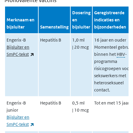
Monovalente vaccins
Dosering
Geregistreerde
Merknaam en
en
indicaties en
bijsluiter
Samenstelling
bijsluiter
bijzonderheden
Engerix-B
Hepatitis B
1,0 ml
16 jaar en ouder
Bijsluiter en
| 20 mcg
Momenteel gebruik
(externe link)
SmPC-tekst
binnen het
HBV
-
programma
risicogroepen
voor
sekswerkers met
heteroseksueel
contact.
Engerix-B
Hepatitis B
0,5 ml
Tot en met 15 jaar
junior
| 10 mcg
Bijsluiter en
(externe link)
SmPC-tekst