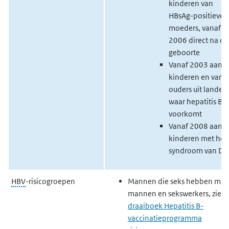
kinderen van
HBsAg-positieve
moeders, vanaf
2006 direct na de
geboorte
Vanaf 2003 aan
kinderen en van
ouders uit landen
waar hepatitis B v
voorkomt
Vanaf 2008 aan
kinderen met het
syndroom van D
HBV
-risicogroepen
Mannen die seks hebben met
mannen en sekswerkers, zie
L
draaiboek Hepatitis B-
vaccinatieprogramma