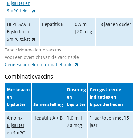
Bijsluiter en
(externe link)
SmPC-tekst
HEPLISAV B
Hepatitis B
0,5 ml
18 jaar en ouder
Bijsluiter en
| 20 mcg
(externe link)
SmPC-tekst
Tabel: Monovalente vaccins
Voor een overzicht van de vaccins zie
(externe link)
Geneesmiddeleninformatiebank.
Combinatievaccins
Merknaam
Dosering
Geregistreerde
en
en
indicaties en
bijsluiter
Samenstelling
bijsluiter
bijzonderheden
Ambirix
Hepatitis A + B
1,0 ml |
1 jaar tot en met 15
Bijsluiter
20 mcg
jaar
en SmPC-