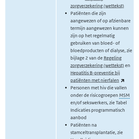
zorgverzekering (wettekst)
Patiënten die zijn
aangewezen of op afzienbare
termijn aangewezen kunnen
zijn op het regelmatig
gebruiken van bloed- of
bloedproducten of dialyse, zie
bijlage 2 van de
Regeling
zorgverzekering (wettekst)
en
Hepatitis B-preventie bij
(extern
patiënten met nierfalen
Pe
rsonen met hiv die vallen
onder de risicogroepen
MSM
en/of sekswerkers, zie Tabel
Indicaties programmatisch
aanbod
Patiënten na
stamceltransplantatie, zie