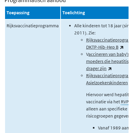
Programmatisch aanbod
Toepassing
Toelichting
Rijksvaccinatieprogramma
Alle kinderen tot 18 jaar (sind
2011). Zie:
Rijksvaccinatieprogra
(exte
DKTP-Hib-Hep B
V
accineren van baby's 
moeders die hepatitis B
(externe li
drager zijn
Rijksvaccinatieprogra
Asielzoekerskinderen
Hiervoor werd hepatitis
vaccinatie via het
RVP
alleen aan specifieke
risicogroepen gegeven:
Vanaf 1989 aan