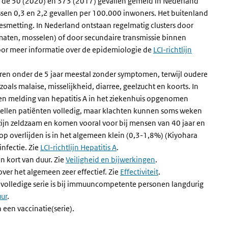
n de 50 (2020) en 373 (2017) gevallen gemeld in Nederland
ssen 0,3 en 2,2 gevallen per 100.000 inwoners.
Het buitenland
besmetting.
In Nederland ontstaan regelmatig clusters door
aten, mosselen) of door secundaire transmissie binnen
voor meer informatie over de epidemiologie de
LCI-richtlijn
nderen onder de 5 jaar meestal zonder symptomen, terwijl oudere
ls malaise, misselijkheid, diarree, geelzucht en koorts. In
 melding van hepatitis A in het ziekenhuis opgenomen
stellen patiënten volledig, maar klachten kunnen soms weken
ijn zeldzaam en komen vooral voor bij mensen van 40 jaar en
op overlijden is in het algemeen klein (0,3-1,8%)
(Kiyohara
infectie. Zie
LCI-richtlijn Hepatitis A
.
n kort van duur. Zie
Veiligheid en bijwerkingen
.
over het algemeen zeer effectief. Zie
Effectiviteit
.
volledige serie is bij immuuncompetente personen langdurig
ur
.
 een vaccinatie(serie).