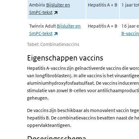
Ambirix
Bijsluiter en
Hepatitis A + B
1 jaar to
(externe link)
SmPC-tekst
Twinrix Adult
Bijsluiter en
Hepatitis A + B
16 jaar 
(externe link)
SmPC-tekst
B-vacci
Tabel: Combinatievaccins
Eigenschappen vaccins
Hepatitis A-vaccins zijn geïnactiveerde vaccins die wo
van longfibroblasten). In alle vaccins is het virusant
aluminiumhydroxyfosfaatsulfaat. De vaccins induceren
stimulatie van zowel B-cellen voor antilichaamproduc
geheugen.
De vaccins zijn beschikbaar als monovalent vaccin tege
hepatitis B. De combinatievaccins bevatten naast de 
oppervlakteantigeen.
Doseringsschema