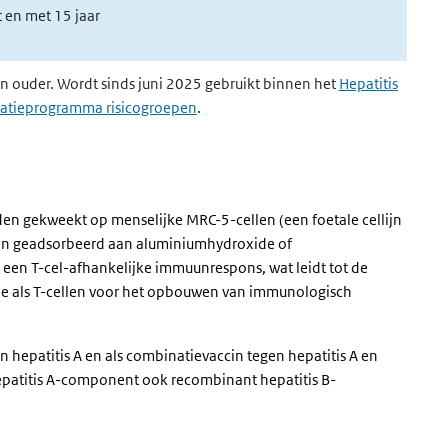
t en met 15 jaar
en ouder. Wordt sinds juni 2025 gebruikt binnen het
Hepatitis
natieprogramma risicogroepen
.
rden gekweekt op menselijke MRC-5-cellen (een foetale cellijn
igeen geadsorbeerd aan aluminiumhydroxide of
 een T-cel-afhankelijke immuunrespons, wat leidt tot de
tie als T-cellen voor het opbouwen van immunologisch
n hepatitis A en als combinatievaccin tegen hepatitis A en
hepatitis A-component ook recombinant hepatitis B-