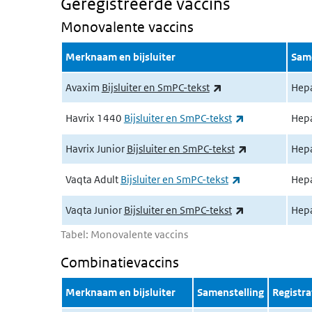
Geregistreerde vaccins
Monovalente vaccins
Merknaam en bijsluiter
Same
(externe link)
Avaxim
Bijsluiter en SmPC-tekst
Hepa
(externe link)
Havrix 1440
Bijsluiter en SmPC-tekst
Hepa
(externe link)
Havrix Junior
Bijsluiter en SmPC-tekst
Hepa
(externe link)
Vaqta Adult
Bijsluiter en SmPC-tekst
Hepa
(externe link)
Vaqta Junior
Bijsluiter en SmPC-tekst
Hepa
Tabel: Monovalente vaccins
Combinatievaccins
Merknaam en bijsluiter
Samenstelling
Registra