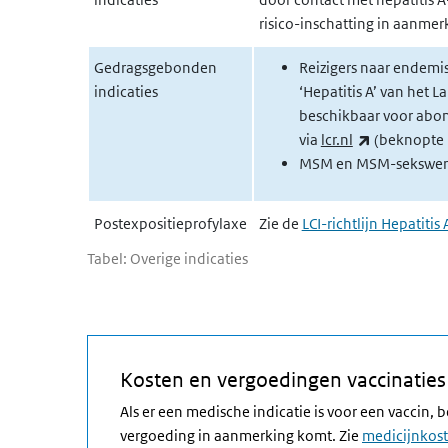
risico-inschatting in aanme
Gedragsgebonden
Reizigers naar endemis
indicaties
‘Hepatitis A’ van het 
beschikbaar voor abo
(externe lin
via
lcr.nl
(beknopte 
MSM en MSM-sekswerk
Postexpositieprofylaxe
Zie de
LCI-richtlijn Hepatitis 
Tabel: Overige indicaties
Kosten en vergoedingen vaccinaties
Als er een medische indicatie is voor een vaccin,
vergoeding in aanmerking komt. Zie
medicijnkost