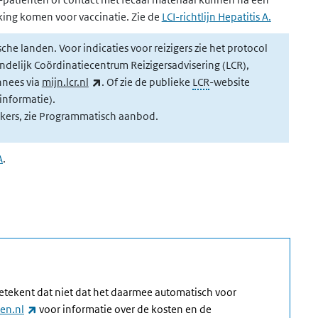
rking komen voor vaccinatie.
Zie de
LCI-richtlijn Hepatitis A
.
che landen. Voor indicaties voor reizigers zie het protocol
Landelijk Coördinatiecentrum Reizigersadvisering (LCR),
(externe link)
nnees via
mijn.lcr.nl
. Of zie de publieke
LCR
-website
k)
informatie).
ers, zie Programmatisch aanbod.
A
.
 betekent dat niet dat het daarmee automatisch voor
(externe link)
en.nl
voor informatie over de kosten en de