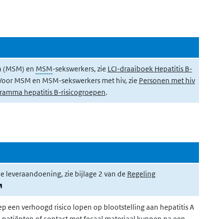
n (MSM) en
MSM
-sekswerkers, zie
LCI-draaiboek Hepatitis B-
Voor MSM en MSM-sekswerkers met hiv, zie
Personen met hiv
ramma hepatitis B-risicogroepen
.
e leveraandoening, zie b
ijlage 2 van de
Regeling
(externe link)
 een verhoogd risico lopen op blootstelling aan hepatitis A
A-patiënten of contact met fecaal materiaal kunnen na een