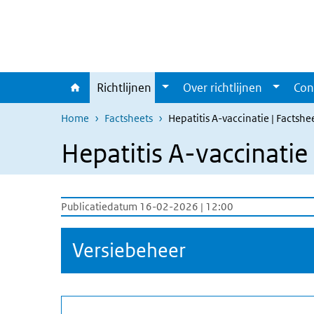
Overslaan en naar de inhoud gaan
Direct naar de hoofdnavigatie
Richtlijnen
Over richtlijnen
Con
Home
Factsheets
Hepatitis A-vaccinatie | Factshe
Hepatitis A-vaccinatie 
Publicatiedatum 16-02-2026 | 12:00
Versiebeheer