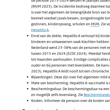
de periode 2015-2024 werden er jaarlijks tusse
(RIVM 2025)
. De incidentie bedroeg daarmee tu
is over het algemeen de belangrijkste bron van 
besmet voedsel (zoals bessen, zongedroogde tom
gezinnen, kinderopvang, scholen en
MSM
. Zie 
Hepatitis A
.
Ernst van de ziekte. Hepatitis A verloopt bij ki
kinderen en volwassenen vaak klachten hebben zoa
Nederland werd 23-38% van de personen met een
tussen 2015 en 2024
(EC
D
C 2024)
. Meestal her
tot maanden aanhouden. Ernstige complicaties z
ouder en bij personen met leverziekten. De kans 
2023)
. Hepatitis A leidt nooit tot een chronische 
Bijwerkingen. Deze zijn over het algemeen mild e
Mate van bescherming. Hepatitis A-vaccinatie is 
Beschermingsduur. De beschermingsduur na een 
en mogelijk zelfs levenslang. Zie
Beschermingsdu
Kosten. Informeer de persoon over de kosten van