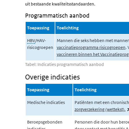
uit bestaande kwaliteitsstandaarden.
Programmatisch aanbod
Toepassing
Toelichting
HBV
/HAV-
Mannen die seks hebben met manne
risicogroepen
vaccinatieprogramma risicogroepen
.
vaccineren binnen het Vaccinatieprog
Tabel: Indicaties programmatisch aanbod
Overige indicaties
Toepassing
Toelichting
Medische indicaties
Patiënten met een chronisch
zorgverzekering (wettekst).
Beroepsgebonden
Personen die door hun beroep
indicaties
door contact met hepatitis 