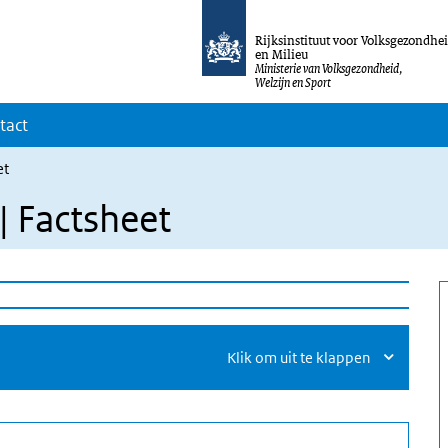
Rijksinstituut voor Volksgezondhe
en Milieu
Ministerie van Volksgezondheid,
Welzijn en Sport
tact
et
| Factsheet
Klik om uit te klappen