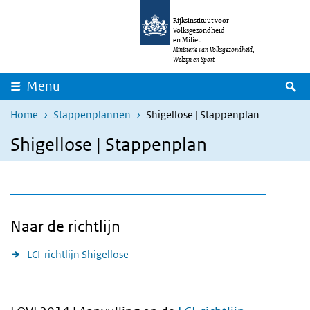
Overslaan en naar de inhoud gaan
Direct naar de hoofdnavigatie
Rijksinstituut voor
Volksgezondheid
en Milieu
Ministerie van Volksgezondheid,
Welzijn en Sport
Z
Menu
Home
Stappenplannen
Shigellose | Stappenplan
Shigellose | Stappenplan
Naar de richtlijn
LCI-richtlijn Shigellose