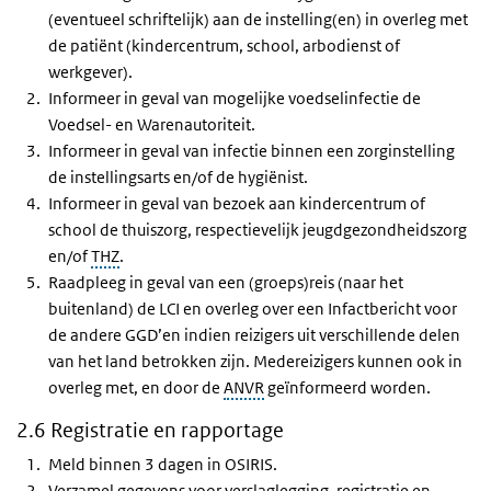
(eventueel schriftelijk) aan de instelling(en) in overleg met
de patiënt (kindercentrum, school, arbodienst of
werkgever).
Informeer in geval van mogelijke voedselinfectie de
Voedsel- en Warenautoriteit.
Informeer in geval van infectie binnen een zorginstelling
de instellingsarts en/of de hygiënist.
Informeer in geval van bezoek aan kindercentrum of
school de thuiszorg, respectievelijk jeugdgezondheidszorg
en/of
THZ
.
Raadpleeg in geval van een (groeps)reis (naar het
buitenland) de LCI en overleg over een Infactbericht voor
de andere
GGD
’en indien reizigers uit verschillende delen
van het land betrokken zijn. Medereizigers kunnen ook in
overleg met, en door de
ANVR
geïnformeerd worden.
2.6 Registratie en rapportage
Meld binnen 3 dagen in OSIRIS.
Verzamel gegevens voor verslaglegging, registratie en