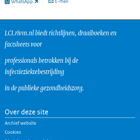
E-mail
WhatsApp
(externe link)
LCI.rivm.nl biedt richtlijnen, draaiboeken en
factsheets voor
professionals betrokken bij de
infectieziektebestrijding
in de publieke gezondheidszorg.
Over deze site
Archief website
Cookies