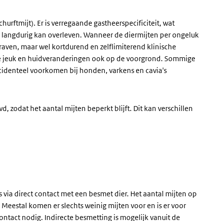
urftmijt). Er is verregaande gastheerspecificiteit, wat
t langdurig kan overleven. Wanneer de diermijten per ongeluk
aven, maar wel kortdurend en zelflimiterend klinische
tige jeuk en huidveranderingen ook op de voorgrond. Sommige
ncidenteel voorkomen bij honden, varkens en cavia's
 zodat het aantal mijten beperkt blijft. Dit kan verschillen
s via direct contact met een besmet dier. Het aantal mijten op
. Meestal komen er slechts weinig mijten voor en is er voor
ontact nodig. Indirecte besmetting is mogelijk vanuit de