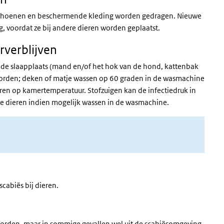
schoenen en beschermende kleding worden gedragen. Nieuwe
g, voordat ze bij andere dieren worden geplaatst.
rverblijven
 de slaapplaats (mand en/of het hok van de hond, kattenbak
worden; deken of matje wassen op 60 graden in de wasmachine
ren op kamertemperatuur. Stofzuigen kan de infectiedruk in
e dieren indien mogelijk wassen in de wasmachine.
scabiës bij dieren.
worden, maar in sommige gevallen wel uit de scabiësomgeving