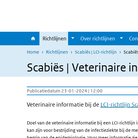
Overslaan en naar de inhoud gaan
Direct naar de hoofdnavigatie
Richtlijnen
Over richtlijnen
Con
Home
Richtlijnen
Scabiës | LCI-richtlijn
Scabiës
Scabiës | Veterinaire i
Publicatiedatum 23-01-2024 | 12:00
Veterinaire informatie bij de
LCI-richtlijn S
Doel van de veterinaire informatie bij een LCI-richtlijn
kan zijn voor bestrijding van de infectieziekte bij de
begrip van de epidemiologie. Voor meer informatie zi