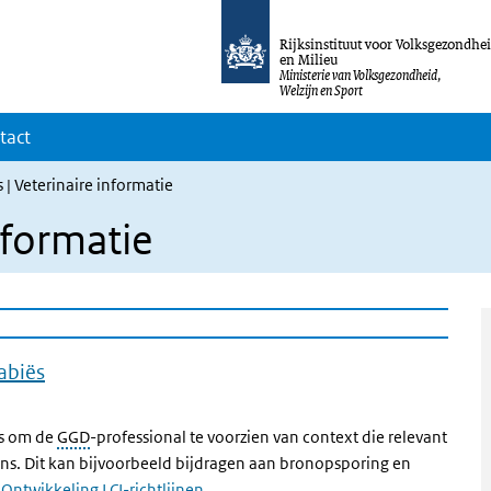
Rijksinstituut voor Volksgezondhe
en Milieu
Ministerie van Volksgezondheid,
Welzijn en Sport
tact
 | Veterinaire informatie
nformatie
cabiës
 is om de
GGD
-professional te voorzien van context die relevant
 mens. Dit kan bijvoorbeeld bijdragen aan bronopsporing en
e
Ontwikkeling LCI-richtlijnen
.