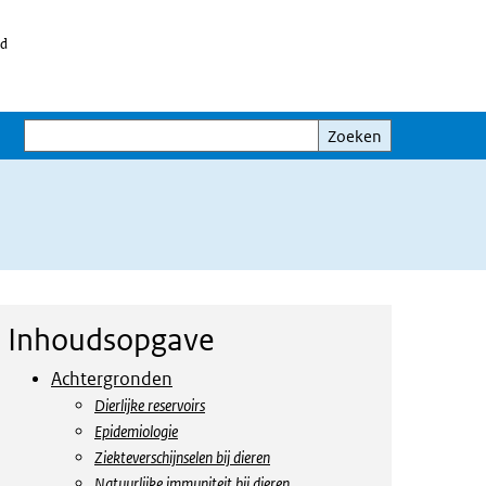
id
Zoeken
Zoeken
Inhoudsopgave
Achtergronden
Dierlijke reservoirs
Epidemiologie
Ziekteverschijnselen bij dieren
Natuurlijke immuniteit bij dieren