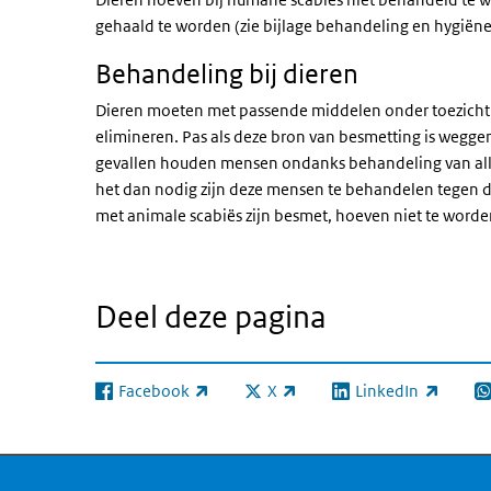
gehaald te worden (zie bijlage behandeling en hygiëne
Behandeling bij dieren
Dieren moeten met passende middelen onder toezicht
elimineren. Pas als deze bron van besmetting is wegg
gevallen houden mensen ondanks behandeling van alle
het dan nodig zijn deze mensen te behandelen tegen d
met animale scabiës zijn besmet, hoeven niet te word
Deel deze pagina
Facebook
X
LinkedIn
(externe link)
(externe link)
(externe link)
(e