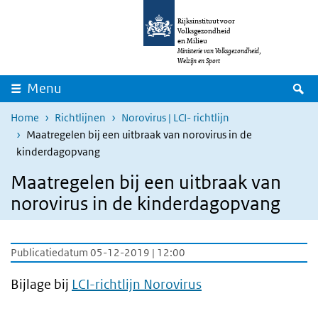
Overslaan en naar de inhoud gaan
Direct naar de hoofdnavigatie
Rijksinstituut voor
Volksgezondheid
en Milieu
Ministerie van Volksgezondheid,
Welzijn en Sport
Z
Menu
Home
Richtlijnen
Norovirus | LCI- richtlijn
Maatregelen bij een uitbraak van norovirus in de
kinderdagopvang
Maatregelen bij een uitbraak van
norovirus in de kinderdagopvang
Publicatiedatum 05-12-2019 | 12:00
Bijlage bij
LCI-richtlijn Norovirus