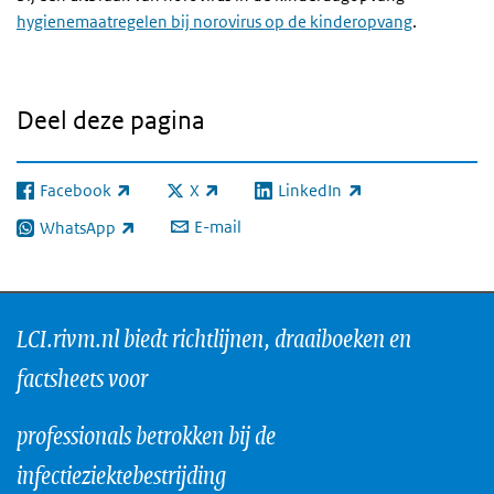
hygienemaatregelen bij norovirus op de kinderopvang
.
Deel deze pagina
Facebook
X
LinkedIn
(externe link)
(externe link)
(externe link)
E-mail
WhatsApp
(externe link)
LCI.rivm.nl biedt richtlijnen, draaiboeken en
factsheets voor
professionals betrokken bij de
infectieziektebestrijding