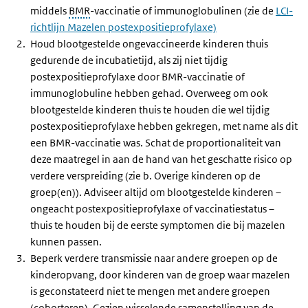
middels
BMR
-vaccinatie of immunoglobulinen (zie de
LCI-
richtlijn Mazelen postexpositieprofylaxe)
Houd blootgestelde ongevaccineerde kinderen thuis
gedurende de incubatietijd, als zij niet tijdig
postexpositieprofylaxe door BMR-vaccinatie of
immunoglobuline hebben gehad. Overweeg om ook
blootgestelde kinderen thuis te houden die wel tijdig
postexpositieprofylaxe hebben gekregen, met name als dit
een BMR-vaccinatie was. Schat de proportionaliteit van
deze maatregel in aan de hand van het geschatte risico op
verdere verspreiding (zie b. Overige kinderen op de
groep(en)). Adviseer altijd om blootgestelde kinderen –
ongeacht postexpositieprofylaxe of vaccinatiestatus –
thuis te houden bij de eerste symptomen die bij mazelen
kunnen passen.
Beperk verdere transmissie naar andere groepen op de
kinderopvang, door kinderen van de groep waar mazelen
is geconstateerd niet te mengen met andere groepen
(cohorteren). Gezien wisselende samenstelling van de