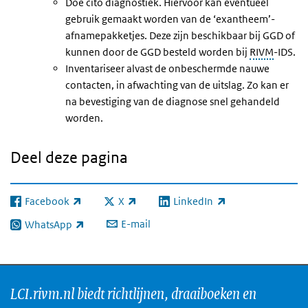
Doe cito diagnostiek. Hiervoor kan eventueel
gebruik gemaakt worden van de ‘exantheem’-
afnamepakketjes. Deze zijn beschikbaar bij GGD of
kunnen door de GGD besteld worden bij
RIVM
-IDS.
Inventariseer alvast de onbeschermde nauwe
contacten, in afwachting van de uitslag. Zo kan er
na bevestiging van de diagnose snel gehandeld
worden.
Deel deze pagina
Facebook
X
LinkedIn
(externe link)
(externe link)
(externe link)
E-mail
WhatsApp
(externe link)
LCI.rivm.nl biedt richtlijnen, draaiboeken en