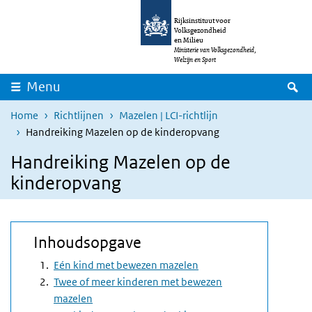
Overslaan en naar de inhoud gaan
Direct naar de hoofdnavigatie
Rijksinstituut voor
Volksgezondheid
en Milieu
Ministerie van Volksgezondheid,
Welzijn en Sport
Z
Menu
Home
Richtlijnen
Mazelen | LCI-richtlijn
​​​​​​​Handreiking Mazelen op de kinderopvang
​​​​​​​Handreiking Mazelen op de
kinderopvang
Inhoudsopgave
Eén kind met bewezen mazelen
Twee of meer kinderen met bewezen
mazelen