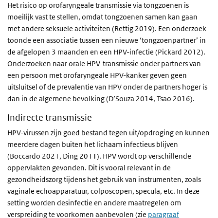
Het risico op orofaryngeale transmissie via tongzoenen is
moeilijk vast te stellen, omdat tongzoenen samen kan gaan
met andere seksuele activiteiten (Rettig 2019). Een onderzoek
toonde een associatie tussen een nieuwe ‘tongzoenpartner’ in
de afgelopen 3 maanden en een HPV-infectie (Pickard 2012).
Onderzoeken naar orale HPV-transmissie onder partners van
een persoon met orofaryngeale HPV-kanker geven geen
uitsluitsel of de prevalentie van HPV onder de partners hoger is
dan in de algemene bevolking (D’Souza 2014, Tsao 2016).
Indirecte transmissie
HPV-virussen zijn goed bestand tegen uit/opdroging en kunnen
meerdere dagen buiten het lichaam infectieus blijven
(Boccardo 2021, Ding 2011). HPV wordt op verschillende
oppervlakten gevonden. Dit is vooral relevant in de
gezondheidszorg tijdens het gebruik van instrumenten, zoals
vaginale echoapparatuur, colposcopen, specula, etc. In deze
setting worden desinfectie en andere maatregelen om
verspreiding te voorkomen aanbevolen (zie
paragraaf