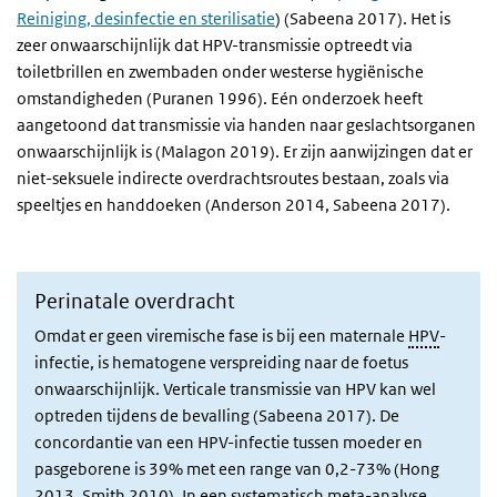
Reiniging, desinfectie en sterilisatie
) (Sabeena 2017). Het is
zeer onwaarschijnlijk dat HPV-transmissie optreedt via
toiletbrillen en zwembaden onder westerse hygiënische
omstandigheden (Puranen 1996). Eén onderzoek heeft
aangetoond dat transmissie via handen naar geslachtsorganen
onwaarschijnlijk is (Malagon 2019). Er zijn aanwijzingen dat er
niet-seksuele indirecte overdrachtsroutes bestaan, zoals via
speeltjes en handdoeken (Anderson 2014, Sabeena 2017).
Perinatale overdracht
Omdat er geen viremische fase is bij een maternale
HPV
-
infectie, is hematogene verspreiding naar de foetus
onwaarschijnlijk. Verticale transmissie van HPV kan wel
optreden tijdens de bevalling (Sabeena 2017). De
concordantie van een HPV-infectie tussen moeder en
pasgeborene is 39% met een range van 0,2-73% (Hong
2013, Smith 2010). In een systematisch meta-analyse