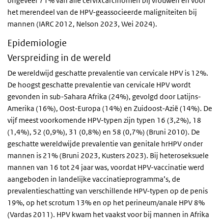
ongeveer 71% van alle cervixcarcinomen bij vrouwen en voor
het merendeel van de HPV-geassocieerde maligniteiten bij
mannen (IARC 2012, Nelson 2023, Wei 2024).
Epidemiologie
Verspreiding in de wereld
De wereldwijd geschatte prevalentie van cervicale HPV is 12%.
De hoogst geschatte prevalentie van cervicale HPV wordt
gevonden in sub-Sahara Afrika (24%), gevolgd door Latijns-
Amerika (16%), Oost-Europa (14%) en Zuidoost-Azië (14%). De
vijf meest voorkomende HPV-typen zijn typen 16 (3,2%), 18
(1,4%), 52 (0,9%), 31 (0,8%) en 58 (0,7%) (Bruni 2010). De
geschatte wereldwijde prevalentie van genitale hrHPV onder
mannen is 21% (Bruni 2023, Kusters 2023). Bij heteroseksuele
mannen van 16 tot 24 jaar was, voordat HPV-vaccinatie werd
aangeboden in landelijke vaccinatieprogramma’s, de
prevalentieschatting van verschillende HPV-typen op de penis
19%, op het scrotum 13% en op het perineum/anale HPV 8%
(Vardas 2011). HPV kwam het vaakst voor bij mannen in Afrika