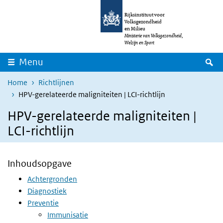
Overslaan en naar de inhoud gaan
Direct naar de hoofdnavigatie
Rijksinstituut voor
Volksgezondheid
en Milieu
Ministerie van Volksgezondheid,
Welzijn en Sport
Z
Menu
Home
Richtlijnen
HPV-gerelateerde maligniteiten | LCI-richtlijn
HPV-gerelateerde maligniteiten |
LCI-richtlijn
Inhoudsopgave
Achtergronden
Diagnostiek
Preventie
Immunisatie