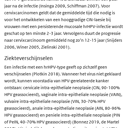
jaar na de infectie (Insinga 2009, Schiffman 2007). Voor
cervixcarcinomen geldt dat de gemiddelde tijd die nodig is
voor het ontwikkelen van een hooggradige CIN-laesie bij
vrouwen met een persisterende mucosale hrHPV-infectie wordt
geschat op ten minste 2-3 jaar. Vervolgens duurt de progressie
naar cervixcarcinoom gemiddeld nog zo’n 12-15 jaar (Snijders
2006, Winer 2005, Zielinski 2001).
Ziekteverschijnselen
Een infectie met een hrHPV-type geeft op zichzelf geen
verschijnselen (Plotkin 2018). Wanneer het virus niet geklaard
wordt, kunnen voorstadia van HPV-gerelateerde kanker
ontstaan: cervicale intra-epitheliale neoplasie (CIN, 90-100%
HPV geassocieerd), vaginale intra-epitheliale neoplasie (VAIN),
vulvaire intra-epitheliale neoplasie (VIN, 30-70% HPV
geassocieerd), anale intra-epitheliale neoplasie (AIN, 80-96%
HPV geassocieerd) en peniele intra-epitheliale neoplasie (PIN
of PeIN, 40-70% HPV geassocieerd) (Bonnez 2019, de Martel