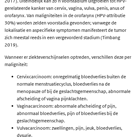
2017). Uiteindelijk kan zo’n voorstadium uitgroeien tot HPV-
gerelateerde kanker van cervix, vagina, vulva, penis, anus of
orofarynx. Van maligniteiten in de orofarynx (HPV-attributie
30%) worden zelden voorstadia gevonden; vanwege de
lokalisatie en aspecifieke symptomen manifesteert de tumor
zich meestal reeds in een vergevorderd stadium (Timbang
2019).
Wanneer er ziekteverschijnselen optreden, verschillen deze per
maligniteit:
Cervixcarcinoom: onregelmatig bloedverlies buiten de
normale menstruatiecyclus, bloedverlies na de
menopauze of bij de geslachtsgemeenschap, abnormale
afscheiding of vagina pijnklachten.
Vaginacarcinoom: abnormale afscheiding of pijn,
abnormaal bloedverlies, pijn of bloedverlies bij de
geslachtsgemeenschap.
Vulvacarcinoom: zwellingen, pijn, jeuk, bloedverlies,
dysurie.