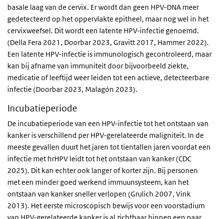
basale laag van de cervix. Er wordt dan geen HPV-DNA meer
gedetecteerd op het oppervlakte epitheel, maar nog wel in het
cervixweefsel. Dit wordt een latente HPV-infectie genoemd.
(Della Fera 2021, Doorbar 2023, Gravitt 2017, Hammer 2022).
Een latente HPV-infectie is immunologisch gecontroleerd, maar
kan bij afname van immuniteit door bijvoorbeeld ziekte,
medicatie of leeftijd weer leiden tot een actieve, detecteerbare
infectie (Doorbar 2023, Malagón 2023).
Incubatieperiode
De incubatieperiode van een HPV-infectie tot het ontstaan van
kanker is verschillend per HPV-gerelateerde maligniteit. In de
meeste gevallen duurt het jaren tot tientallen jaren voordat een
infectie met hrHPV leidt tot het ontstaan van kanker (CDC
2025). Dit kan echter ook langer of korter zijn. Bij personen
met een minder goed werkend immuunsysteem, kan het
ontstaan van kanker sneller verlopen (Grulich 2007, Vink
2013). Het eerste microscopisch bewijs voor een voorstadium
van HPV-gerelateerde kanker is al zichtbaar binnen een paar