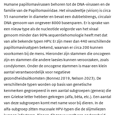
Humane papillomavirussen behoren tot de DNA-virussen en de
familie van de Papillomaviridae. Het virusdeeltje (virion) is circa
55 nanometer in diameter en bevat een dubbelstrengs, circulair
DNA-genoom van ongeveer 8000 basenparen. Er is sprake van
een nieuw type als de nucleotide volgorde van het viraal
genoom minder dan 90% sequentiehomologie heeft met dat
van alle bekende typen HPV. Er zijn meer dan 440 verschillende
papillomavirustypen bekend, waarvan er circa 200 kunnen
voorkomen bij de mens. Hieronder zijn stammen die oncogeen
zijn en stammen die andere laesies kunnen veroorzaken, zoals
condylomen. Onder de oncogene stammen is maar een klein
aantal verantwoordelijk voor negatieve
gezondheidsuitkomsten (Bonnez 2019, Nelson 2023). De
verschillende typen worden op basis van genetische
kenmerken gegroepeerd in een aantal subgroepen (genera) die
een Griekse letter hebben gekregen (alfa, bèta, etc.). Een aantal
van deze subgroepen komt met name voor bij dieren. In de
alfa-subgroep zitten mucosale HPV-typen die de slijmvliezen