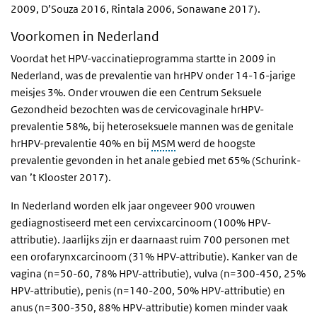
2009, D’Souza 2016, Rintala 2006, Sonawane 2017).
Voorkomen in Nederland
Voordat het HPV-vaccinatieprogramma startte in 2009 in
Nederland, was de prevalentie van hrHPV onder 14-16-jarige
meisjes 3%. Onder vrouwen die een Centrum Seksuele
Gezondheid bezochten was de cervicovaginale hrHPV-
prevalentie 58%, bij heteroseksuele mannen was de genitale
hrHPV-prevalentie 40% en bij
MSM
werd de hoogste
prevalentie gevonden in het anale gebied met 65% (Schurink-
van ’t Klooster 2017).
In Nederland worden elk jaar ongeveer 900 vrouwen
gediagnostiseerd met een cervixcarcinoom (100% HPV-
attributie). Jaarlijks zijn er daarnaast ruim 700 personen met
een orofarynxcarcinoom (31% HPV-attributie). Kanker van de
vagina (n=50-60, 78% HPV-attributie), vulva (n=300-450, 25%
HPV-attributie), penis (n=140-200, 50% HPV-attributie) en
anus (n=300-350, 88% HPV-attributie) komen minder vaak