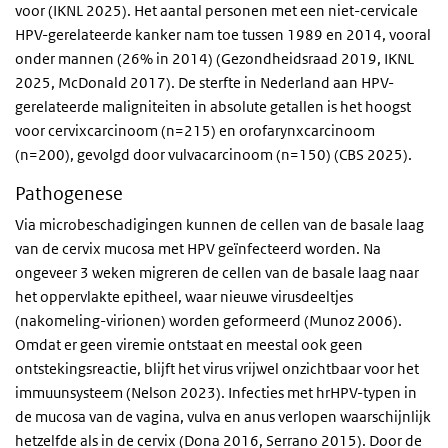
voor (IKNL 2025). Het aantal personen met een niet-cervicale
HPV-gerelateerde kanker nam toe tussen 1989 en 2014, vooral
onder mannen (26% in 2014) (Gezondheidsraad 2019, IKNL
2025, McDonald 2017). De sterfte in Nederland aan HPV-
gerelateerde maligniteiten in absolute getallen is het hoogst
voor cervixcarcinoom (n=215) en orofarynxcarcinoom
(n=200), gevolgd door vulvacarcinoom (n=150) (CBS 2025).
Pathogenese
Via microbeschadigingen kunnen de cellen van de basale laag
van de cervix mucosa met HPV geïnfecteerd worden. Na
ongeveer 3 weken migreren de cellen van de basale laag naar
het oppervlakte epitheel, waar nieuwe virusdeeltjes
(nakomeling-virionen) worden geformeerd (Munoz 2006).
Omdat er geen viremie ontstaat en meestal ook geen
ontstekingsreactie, blijft het virus vrijwel onzichtbaar voor het
immuunsysteem (Nelson 2023). Infecties met hrHPV-typen in
de mucosa van de vagina, vulva en anus verlopen waarschijnlijk
hetzelfde als in de cervix (Dona 2016, Serrano 2015). Door de