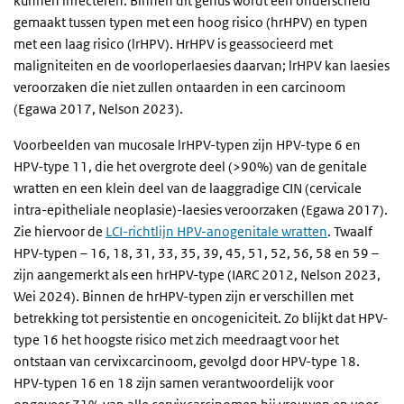
kunnen infecteren. Binnen dit genus wordt een onderscheid
gemaakt tussen typen met een hoog risico (hrHPV) en typen
met een laag risico (lrHPV). HrHPV is geassocieerd met
maligniteiten en de voorloperlaesies daarvan; lrHPV kan laesies
veroorzaken die niet zullen ontaarden in een carcinoom
(Egawa 2017, Nelson 2023).
Voorbeelden van mucosale lrHPV-typen zijn HPV-type 6 en
HPV-type 11, die het overgrote deel (>90%) van de genitale
wratten en een klein deel van de laaggradige CIN (cervicale
intra-epitheliale neoplasie)-laesies veroorzaken (Egawa 2017).
Zie hiervoor de
LCI-richtlijn HPV-anogenitale wratten
. Twaalf
HPV-typen – 16, 18, 31, 33, 35, 39, 45, 51, 52, 56, 58 en 59 –
zijn aangemerkt als een hrHPV-type (IARC 2012, Nelson 2023,
Wei 2024). Binnen de hrHPV-typen zijn er verschillen met
betrekking tot persistentie en oncogeniciteit. Zo blijkt dat HPV-
type 16 het hoogste risico met zich meedraagt voor het
ontstaan van cervixcarcinoom, gevolgd door HPV-type 18.
HPV-typen 16 en 18 zijn samen verantwoordelijk voor