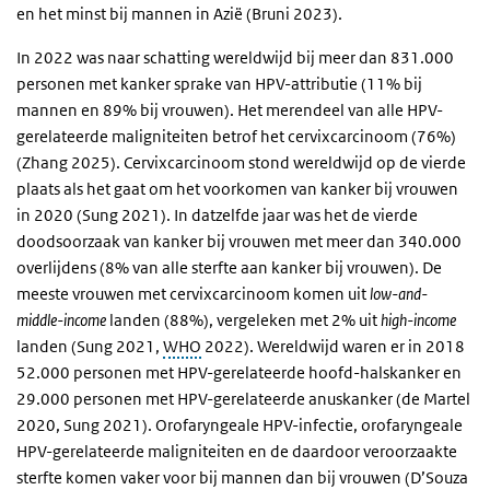
en het minst bij mannen in Azië (Bruni 2023).
In 2022 was naar schatting wereldwijd bij meer dan 831.000
personen met kanker sprake van HPV-attributie (11% bij
mannen en 89% bij vrouwen). Het merendeel van alle HPV-
gerelateerde maligniteiten betrof het cervixcarcinoom (76%)
(Zhang 2025). Cervixcarcinoom stond wereldwijd op de vierde
plaats als het gaat om het voorkomen van kanker bij vrouwen
in 2020 (Sung 2021). In datzelfde jaar was het de vierde
doodsoorzaak van kanker bij vrouwen met meer dan 340.000
overlijdens (8% van alle sterfte aan kanker bij vrouwen). De
meeste vrouwen met cervixcarcinoom komen uit
low-and-
middle-income
landen (88%), vergeleken met 2% uit
high-income
landen (Sung 2021,
WHO
2022). Wereldwijd waren er in 2018
52.000 personen met HPV-gerelateerde hoofd-halskanker en
29.000 personen met HPV-gerelateerde anuskanker (de Martel
2020, Sung 2021). Orofaryngeale HPV-infectie, orofaryngeale
HPV-gerelateerde maligniteiten en de daardoor veroorzaakte
sterfte komen vaker voor bij mannen dan bij vrouwen (D’Souza