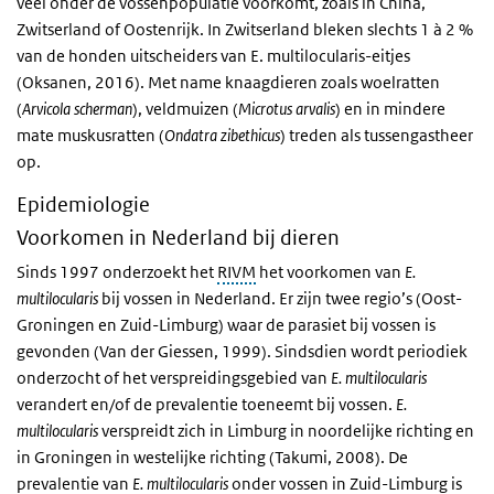
veel onder de vossenpopulatie voorkomt, zoals in China,
Zwitserland of Oostenrijk. In Zwitserland bleken slechts 1 à 2 %
van de honden uitscheiders van E. multilocularis-eitjes
(Oksanen, 2016). Met name knaagdieren zoals woelratten
(
Arvicola scherman
), veldmuizen (
Microtus arvalis
) en in mindere
mate muskusratten (
Ondatra zibethicus
) treden als tussengastheer
op.
Epidemiologie
Voorkomen in Nederland bij dieren
Sinds 1997 onderzoekt het
RIVM
het voorkomen van
E.
multilocularis
bij vossen in Nederland. Er zijn twee regio’s (Oost-
Groningen en Zuid-Limburg) waar de parasiet bij vossen is
gevonden (Van der Giessen, 1999). Sindsdien wordt periodiek
onderzocht of het verspreidingsgebied van
E. multilocularis
verandert en/of de prevalentie toeneemt bij vossen.
E.
multilocularis
verspreidt zich in Limburg in noordelijke richting en
in Groningen in westelijke richting (Takumi, 2008). De
prevalentie van
E. multilocularis
onder vossen in Zuid-Limburg is