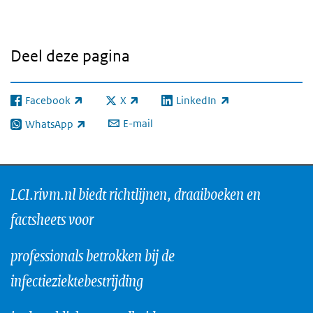
Deel deze pagina
Facebook
X
LinkedIn
(externe link)
(externe link)
(externe link)
E-mail
WhatsApp
(externe link)
LCI.rivm.nl biedt richtlijnen, draaiboeken en
factsheets voor
professionals betrokken bij de
infectieziektebestrijding