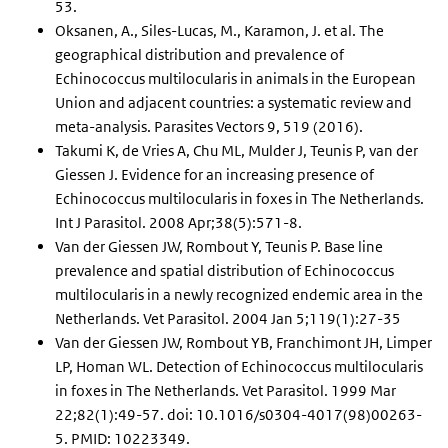
53.
Oksanen, A., Siles-Lucas, M., Karamon, J. et al. The
geographical distribution and prevalence of
Echinococcus multilocularis in animals in the European
Union and adjacent countries: a systematic review and
meta-analysis. Parasites Vectors 9, 519 (2016).
Takumi K, de Vries A, Chu ML, Mulder J, Teunis P, van der
Giessen J. Evidence for an increasing presence of
Echinococcus multilocularis in foxes in The Netherlands.
Int J Parasitol. 2008 Apr;38(5):571-8.
Van der Giessen JW, Rombout Y, Teunis P. Base line
prevalence and spatial distribution of Echinococcus
multilocularis in a newly recognized endemic area in the
Netherlands. Vet Parasitol. 2004 Jan 5;119(1):27-35
Van der Giessen JW, Rombout YB, Franchimont JH, Limper
LP, Homan WL. Detection of Echinococcus multilocularis
in foxes in The Netherlands. Vet Parasitol. 1999 Mar
22;82(1):49-57. doi: 10.1016/s0304-4017(98)00263-
5. PMID: 10223349.