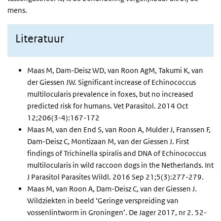
mens.
Literatuur
Maas M, Dam-Deisz WD, van Roon AgM, Takumi K, van
der Giessen JW. Significant increase of Echinococcus
multilocularis prevalence in foxes, but no increased
predicted risk for humans. Vet Parasitol. 2014 Oct
12;206(3-4):167-172
Maas M, van den End S, van Roon A, Mulder J, Franssen F,
Dam-Deisz C, Montizaan M, van der Giessen J. First
findings of Trichinella spiralis and DNA of Echinococcus
multilocularis in wild raccoon dogs in the Netherlands. Int
J Parasitol Parasites Wildl. 2016 Sep 21;5(3):277-279.
Maas M, van Roon A, Dam-Deisz C, van der Giessen J.
Wildziekten in beeld ‘Geringe verspreiding van
vossenlintworm in Groningen’. De Jager 2017, nr 2. 52-