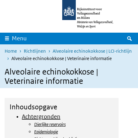
Overslaan en naar de inhoud gaan
Direct naar de hoofdnavigatie
Rijksinstituut voor
Volksgezondheid
en Milieu
Ministerie van Volksgezondheid,
Welzijn en Sport
Z
Menu
Home
Richtlijnen
Alveolaire echinokokkose | LCI-richtlijn
Alveolaire echinokokkose | Veterinaire informatie
Alveolaire echinokokkose |
Veterinaire informatie
Inhoudsopgave
Achtergronden
Dierlijke reservoirs
Epidemiologie