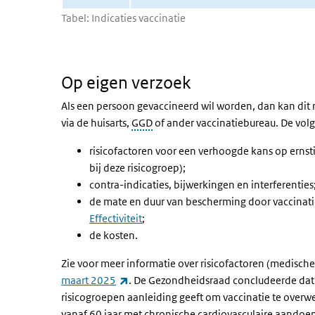
Tabel: Indicaties vaccinatie
Op eigen verzoek
Als een persoon gevaccineerd wil worden, dan kan dit 
via de huisarts,
GGD
of ander vaccinatiebureau. De v
risicofactoren voor een verhoogde kans op erns
bij deze risicogroep);
contra-indicaties, bijwerkingen en interferenties
de mate en duur van bescherming door vaccinatie
Effectiviteit
;
de kosten.
Zie voor meer informatie over risicofactoren (medische
(externe link)
maart 2025
. De Gezondheidsraad concludeerde dat 
risicogroepen aanleiding geeft om vaccinatie te overw
vanaf 60 jaar met chronische cardiovasculaire aandoen