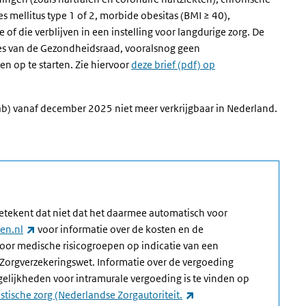
mellitus type 1 of 2, morbide obesitas (BMI ≥ 40),
 of die verblijven in een instelling voor langdurige zorg.
De
ies van de Gezondheidsraad, vooralsnog geen
 op te starten. Zie hiervoor
deze brief (pdf) op
mab) vanaf december 2025 niet meer verkrijgbaar in Nederland.
 betekent dat niet dat het daarmee automatisch voor
(externe link)
en.nl
voor informatie over de kosten en de
voor medische risicogroepen op indicatie van een
Zorgverzekeringswet. Informatie over de vergoeding
elijkheden voor intramurale vergoeding is te vinden op
(externe link)
stische zorg (Nederlandse Zorgautoriteit.