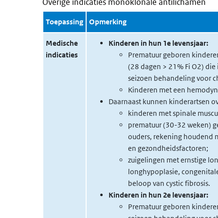
Overige indicaties monoklonale antilichamen
Toepassing
Opmerking
Medische
Kinderen in hun 1e levensjaar:
indicaties
Prematuur geboren kindere
(28 dagen > 21% Fi O2) die
seizoen behandeling voor c
Kinderen met een hemodynam
Daarnaast kunnen kinderartsen ov
kinderen met spinale muscul
prematuur (30-32 weken) ge
ouders, rekening houdend me
en gezondheidsfactoren;
zuigelingen met ernstige l
longhypoplasie, congenitale 
beloop van cystic fibrosis.
Kinderen in hun 2e levensjaar:
Prematuur geboren kinderen