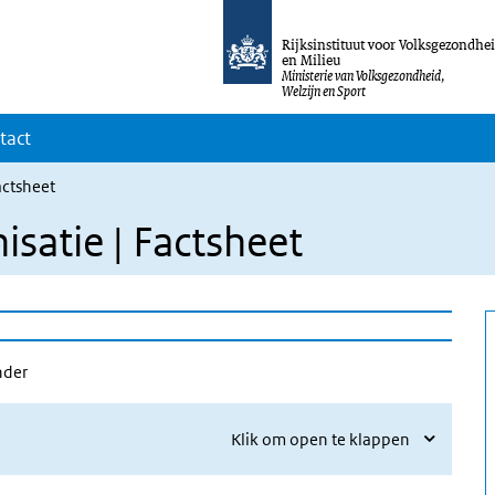
Rijksinstituut voor Volksgezondhe
en Milieu
Ministerie van Volksgezondheid,
Welzijn en Sport
tact
actsheet
satie | Factsheet
nder
Klik om open te klappen