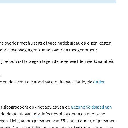
na overleg met huisarts of vaccinatiebureau op eigen kosten
olgende overwegingen kunnen worden meegenomen:
tig beloop (af te wegen tegen de te verwachten werkzaamheid
;
 en de eventuele noodzaak tot hervaccinatie, zie
onder
 risicogroepen) ook het advies van de
Gezondheidsraad van
de ziektelast van
RSV
-infecties bij ouderen en medische
egen. Het gaat om personen van 75 jaar en ouder, of personen
ingen (zoals hartfalen en coronaire hartziekten), chronische