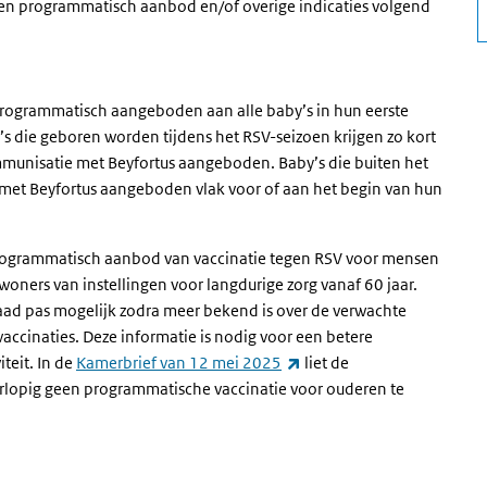
een programmatisch aanbod en/of overige indicaties volgend
rogrammatisch aangeboden aan alle baby’s in hun eerste
y’s die geboren worden tijdens het RSV-seizoen krijgen zo kort
mmunisatie met Beyfortus aangeboden. Baby’s die buiten het
met Beyfortus aangeboden vlak voor of aan het begin van hun
rogrammatisch aanbod van vaccinatie tegen RSV voor mensen
oners van instellingen voor langdurige zorg vanaf 60 jaar.
aad pas mogelijk zodra meer bekend is over de verwachte
ccinaties. Deze informatie is nodig voor een betere
(externe link)
teit. In de
Kamerbrief van 12 mei 2025
liet de
orlopig geen programmatische vaccinatie voor ouderen te