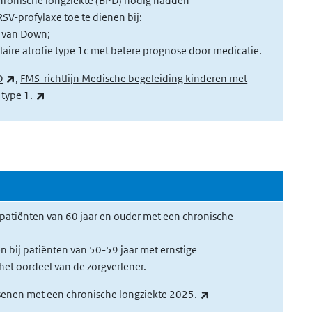
hronische longziekte (BPD) nodig hadden
V-profylaxe toe te dienen bij:
 van Down;
aire atrofie type 1c met betere prognose door medicatie.
(externe link)
D
,
FMS-richtlijn Medische begeleiding kinderen met
(externe link)
 type 1.
 patiënten van 60 jaar en ouder met een chronische
 bij patiënten van 50-59 jaar met ernstige
et oordeel van de zorgverlener.
(externe link)
ssenen met een chronische longziekte 2025.