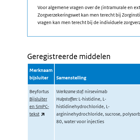
Voor algemene vragen over de (intramurale en ex
Zorgverzekeringswet kan men terecht bij Zorginst
vragen kan men terecht bij de individuele zorgver
Geregistreerde middelen
Merknaam
bijsluiter
Samenstelling
Beyfortus
Werkzame stof:
nirsevimab
Bijsluiter
Hulpstoffen:
L-histidine, L-
en SmPC-
histidinehydrochloride, L-
(externe link)
tekst
argininehydrochloride, sucrose, polysor
80, water voor injecties