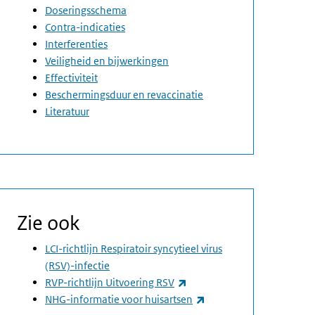
Doseringsschema
Contra-indicaties
Interferenties
Veiligheid en bijwerkingen
Effectiviteit
Beschermingsduur en revaccinatie
Literatuur
Zie ook
LCI-richtlijn Respiratoir syncytieel virus
(RSV)-infectie
(externe link)
RVP-richtlijn Uitvoering RSV
(externe link)
NHG-informatie voor huisartsen