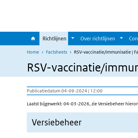
Overslaan en naar de inhoud gaan
Direct naar de hoofdnavigatie
Richtlijnen
Over richtlijnen
Con
Home
Factsheets
RSV-vaccinatie/immunisatie | F
RSV-vaccinatie/immuni
Publicatiedatum 04-09-2024 | 12:00
Laatst bijgewerkt: 04-03-2026, zie Versiebeheer hiero
Versiebeheer