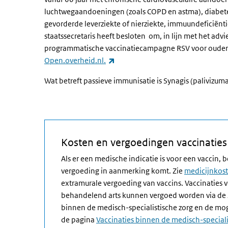
luchtwegaandoeningen (zoals COPD en astma), diabetes 
gevorderde leverziekte of nierziekte, immuundeficiëntie
staatssecretaris heeft besloten
om, in lijn met het adv
programmatische vaccinatiecampagne RSV voor ouderen
(externe link)
Open.overheid.nl.
Wat betreft passieve immunisatie is Synagis (palivizu
Kosten en vergoedingen vaccinaties
Als er een medische indicatie is voor een vaccin,
vergoeding in aanmerking komt. Zie
medicijnkost
extramurale vergoeding van vaccins. Vaccinaties 
behandelend arts kunnen vergoed worden via de 
binnen de medisch-specialistische zorg en de mog
de pagina
Vaccinaties binnen de medisch-speciali