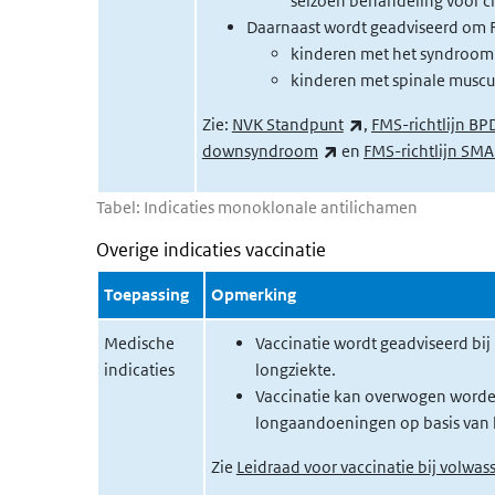
seizoen behandeling voor c
Daarnaast wordt geadviseerd om RS
kinderen met het syndroom
kinderen met spinale muscul
(externe link)
Zie:
NVK Standpunt
,
FMS-richtlijn BP
(externe link)
downsyndroom
en
FMS-richtlijn SMA
Tabel: Indicaties monoklonale antilichamen
Overige indicaties vaccinatie
Toepassing
Opmerking
Medische
Vaccinatie wordt geadviseerd bij
indicaties
longziekte.
Vaccinatie kan overwogen worden
longaandoeningen op basis van h
Zie
Leidraad voor vaccinatie bij volwa