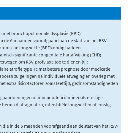
n met bronchopulmonale dysplasie (BPD)
 in de 6 maanden voorafgaand aan de start van het RSV-
hronische longziekte (BPD) nodig hadden.
isch significante congenitale hartafwijking (CHD)
erwegen om RSV-profylaxe toe te dienen bij:
aire atrofie type 1c met betere prognose door medicatie;
boren zuigelingen na individuele afweging en overleg met
t extra risicofactoren zoals leeftijd, gezinsomstandigheden
ongaandoeningen of immunodeficiëntie zoals ernstige
hernia diafragmatica, interstitiële longziekten of ernstig
 die in de 6 maanden voorafgaand aan de start van het RSV-