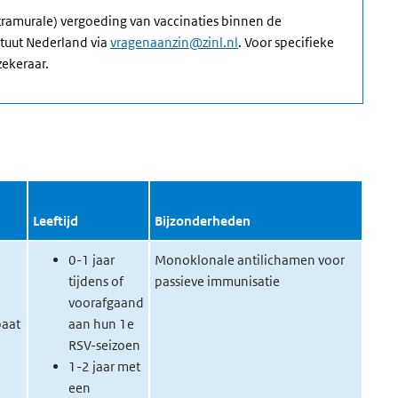
tramurale) vergoeding van vaccinaties binnen de
ituut Nederland via
vragenaanzin@zinl.nl
. Voor specifieke
zekeraar.
Leeftijd
Bijzonderheden
0-1 jaar
Monoklonale antilichamen voor
tijdens of
passieve immunisatie
voorafgaand
baat
aan hun 1e
RSV-seizoen
1-2 jaar met
een