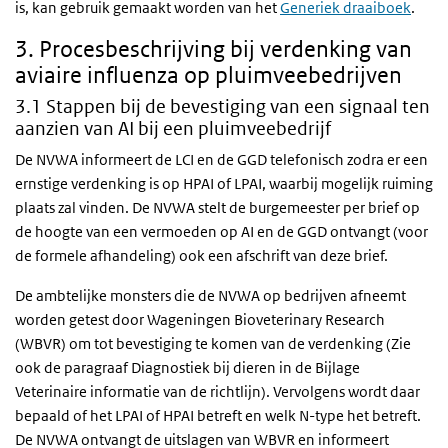
is, kan gebruik gemaakt worden van het
Generiek draaiboek
.
3. Procesbeschrijving bij verdenking van
aviaire influenza op pluimveebedrijven
3.1 Stappen bij de bevestiging van een signaal ten
aanzien van AI bij een pluimveebedrijf
De NVWA informeert de LCI en de GGD telefonisch zodra er een
ernstige verdenking is op HPAI of LPAI, waarbij mogelijk ruiming
plaats zal vinden. De NVWA stelt de burgemeester per brief op
de hoogte van een vermoeden op AI en de GGD ontvangt (voor
de formele afhandeling) ook een afschrift van deze brief.
De ambtelijke monsters die de NVWA op bedrijven afneemt
worden getest door Wageningen Bioveterinary Research
(WBVR) om tot bevestiging te komen van de verdenking (Zie
ook de paragraaf Diagnostiek bij dieren in de Bijlage
Veterinaire informatie van de richtlijn). Vervolgens wordt daar
bepaald of het LPAI of HPAI betreft en welk N-type het betreft.
De NVWA ontvangt de uitslagen van
WBVR
en informeert