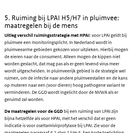
5. Ruiming bij LPAI H5/H7 in pluimvee:
maatregelen bij de mens
Uitleg verschil ruimingsstrategie met HPAI
: voor LPAI geldt bij
pluimvee een monitoringsplicht. In Nederland wordt in
pluimveearme gebieden gekozen voor uitzieken. Hierbij mogen
de eieren naar de consument. Alleen mogen de kippen niet
worden geslacht, dat mag pas als er geen levend virus meer
wordt uitgescheiden. In pluimveerijk gebied is de strategie wel
ruimen, om de infectie naar andere pluimveestallen en de kans
op muteren naar een (voor dieren) hoog pathogene variant te
verminderen. De GGD wordt ingelicht door de NVWA als er
geruimd zal worden.
De maatregelen voor de GGD
bij een ruiming van LPAI zijn
bijna hetzelfde als voor HPAI, met het verschil dat er geen
indicatie is voor oseltamivirprofylaxe bij LPAI. Zie voor de
maatregelen paragraaf 4.1 stap 1 t/m 4. Een korte toelichting