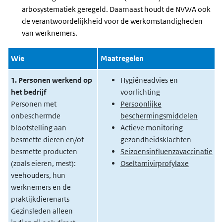
arbosystematiek geregeld. Daarnaast houdt de NVWA ook
de verantwoordelijkheid voor de werkomstandigheden
van werknemers.
Wie
Maatregelen
1. Personen werkend op
Hygiëneadvies en
het bedrijf
voorlichting
Personen met
Persoonlijke
onbeschermde
beschermingsmiddelen
blootstelling aan
Actieve monitoring
besmette dieren en/of
gezondheidsklachten
besmette producten
Seizoensinfluenzavaccinatie
(zoals eieren, mest):
Oseltamivirprofylaxe
veehouders, hun
werknemers en de
praktijkdierenarts
Gezinsleden alleen