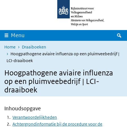
Overslaan en naar de inhoud gaan
Direct naar de hoofdnavigatie
Rijksinstituut voor
Volksgezondheid
en Milieu
Ministerie van Volksgezondheid,
Welzijn en Sport
Z
Menu
Home
Draaiboeken
Hoogpathogene aviaire influenza op een pluimveebedrijf |
LCI-draaiboek
Hoogpathogene aviaire influenza
op een pluimveebedrijf | LCI-
draaiboek
Inhoudsopgave
Verantwoordelijkheden
Achtergrondinformatie bij de procedure voor de