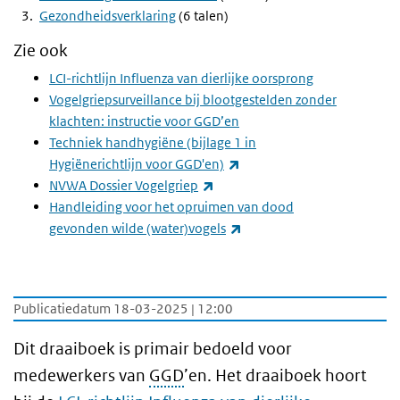
Gezondheidsverklaring
(6 talen)
Zie ook
LCI-richtlijn Influenza van dierlijke oorsprong
Vogelgriepsurveillance bij blootgestelden zonder
klachten: instructie voor GGD’en
Techniek handhygiëne (bijlage 1 in
(externe link)
Hygiënerichtlijn voor GGD'en)
(externe link)
NVWA Dossier Vogelgriep
Handleiding voor het opruimen van dood
(externe link)
gevonden wilde (water)vogels
Publicatiedatum 18-03-2025 | 12:00
Dit draaiboek is primair bedoeld voor
medewerkers van
GGD
’en. Het draaiboek hoort