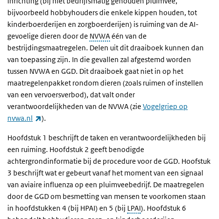
inrichting (bij niet bedrijfsmatig gehouden pluimvee,
bijvoorbeeld hobbyhouders die enkele kippen houden, tot
kinderboerderijen en zorgboerderijen) is ruiming van de AI-
gevoelige dieren door de
NVWA
één van de
bestrijdingsmaatregelen. Delen uit dit draaiboek kunnen dan
van toepassing zijn. In die gevallen zal afgestemd worden
tussen NVWA en GGD. Dit draaiboek gaat niet in op het
maatregelenpakket rondom dieren (zoals ruimen of instellen
van een vervoersverbod), dat valt onder
verantwoordelijkheden van de NVWA (zie
Vogelgriep op
(externe link)
nvwa.nl
).
Hoofdstuk 1 beschrijft de taken en verantwoordelijkheden bij
een ruiming. Hoofdstuk 2 geeft benodigde
achtergrondinformatie bij de procedure voor de GGD. Hoofstuk
3 beschrijft wat er gebeurt vanaf het moment van een signaal
van aviaire influenza op een pluimveebedrijf. De maatregelen
door de GGD om besmetting van mensen te voorkomen staan
in hoofdstukken 4 (bij HPAI) en 5 (bij
LPAI
). Hoofdstuk 6