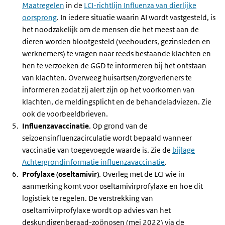
Maatregelen
in de
LCI-richtlijn Influenza van dierlijke
oorsprong
. In iedere situatie waarin AI wordt vastgesteld, is
het noodzakelijk om de mensen die het meest aan de
dieren worden blootgesteld (veehouders, gezinsleden en
werknemers) te vragen naar reeds bestaande klachten en
hen te verzoeken de GGD te informeren bij het ontstaan
van klachten. Overweeg huisartsen/zorgverleners te
informeren zodat zij alert zijn op het voorkomen van
klachten, de meldingsplicht en de behandeladviezen. Zie
ook de voorbeeldbrieven.
Influenzavaccinatie
. Op grond van de
seizoensinfluenzacirculatie wordt bepaald wanneer
vaccinatie van toegevoegde waarde is. Zie de
bijlage
Achtergrondinformatie influenzavaccinatie
.
Profylaxe (oseltamivir)
. Overleg met de LCI wie in
aanmerking komt voor oseltamivirprofylaxe en hoe dit
logistiek te regelen. De verstrekking van
oseltamivirprofylaxe wordt op advies van het
deskundigenberaad-zoönosen (mei 2022) via de