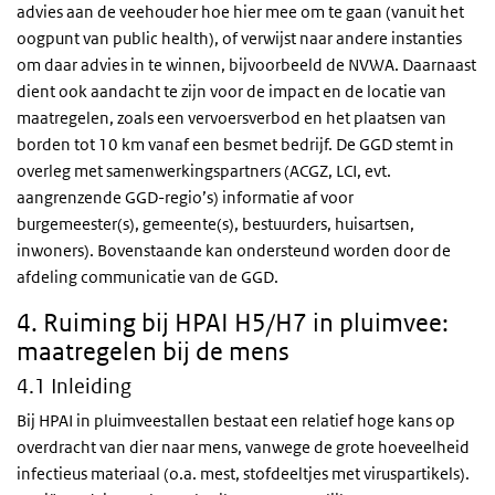
advies aan de veehouder hoe hier mee om te gaan (vanuit het
oogpunt van public health), of verwijst naar andere instanties
om daar advies in te winnen, bijvoorbeeld de NVWA. Daarnaast
dient ook aandacht te zijn voor de impact en de locatie van
maatregelen, zoals een vervoersverbod en het plaatsen van
borden tot 10 km vanaf een besmet bedrijf. De GGD stemt in
overleg met samenwerkingspartners (ACGZ, LCI, evt.
aangrenzende GGD-regio’s) informatie af voor
burgemeester(s), gemeente(s), bestuurders, huisartsen,
inwoners). Bovenstaande kan ondersteund worden door de
afdeling communicatie van de GGD.
4. Ruiming bij HPAI H5/H7 in pluimvee:
maatregelen bij de mens
4.1 Inleiding
Bij HPAI in pluimveestallen bestaat een relatief hoge kans op
overdracht van dier naar mens, vanwege de grote hoeveelheid
infectieus materiaal (o.a. mest, stofdeeltjes met viruspartikels).