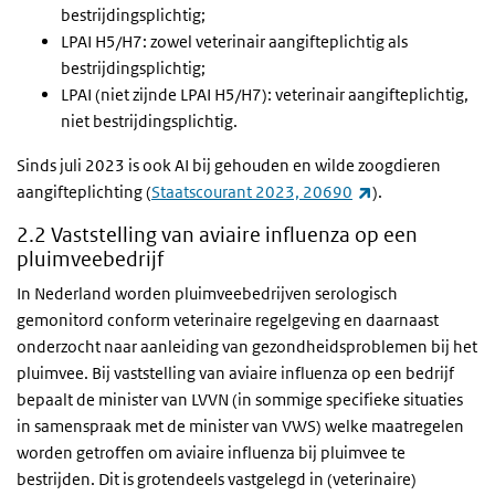
bestrijdingsplichtig;
LPAI H5/H7: zowel veterinair aangifteplichtig als
bestrijdingsplichtig;
LPAI (niet zijnde LPAI H5/H7): veterinair aangifteplichtig,
niet bestrijdingsplichtig.
Sinds juli 2023 is ook AI bij gehouden en wilde zoogdieren
(externe link)
aangifteplichting (
Staatscourant 2023, 20690
).
2.2 Vaststelling van aviaire influenza op een
pluimveebedrijf
In Nederland worden pluimveebedrijven serologisch
gemonitord conform veterinaire regelgeving en daarnaast
onderzocht naar aanleiding van gezondheidsproblemen bij het
pluimvee. Bij vaststelling van aviaire influenza op een bedrijf
bepaalt de minister van LVVN (in sommige specifieke situaties
in samenspraak met de minister van VWS) welke maatregelen
worden getroffen om aviaire influenza bij pluimvee te
bestrijden. Dit is grotendeels vastgelegd in (veterinaire)