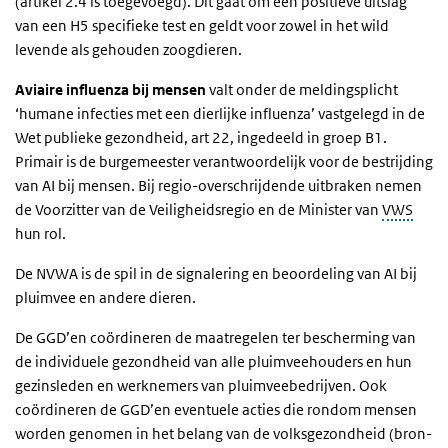
(artikel 2.4 is toegevoegd). Dit gaat om een positieve uitslag
van een H5 specifieke test en geldt voor zowel in het wild
levende als gehouden zoogdieren.
Aviaire influenza bij mensen
valt onder de meldingsplicht
‘humane infecties met een dierlijke influenza’ vastgelegd in de
Wet publieke gezondheid, art 22, ingedeeld in groep B1.
Primair is de burgemeester verantwoordelijk voor de bestrijding
van AI bij mensen. Bij regio-overschrijdende uitbraken nemen
de Voorzitter van de Veiligheidsregio en de Minister van
VWS
hun rol.
De NVWA is de spil in de signalering en beoordeling van AI bij
pluimvee en andere dieren.
De GGD’en coördineren de maatregelen ter bescherming van
de individuele gezondheid van alle pluimveehouders en hun
gezinsleden en werknemers van pluimveebedrijven. Ook
coördineren de GGD’en eventuele acties die rondom mensen
worden genomen in het belang van de volksgezondheid (bron-