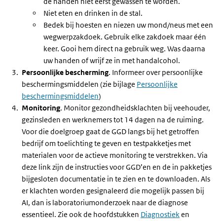
de handen niet eerst gewassen te worden.
Niet eten en drinken in de stal.
Bedek bij hoesten en niezen uw mond/neus met een
wegwerpzakdoek. Gebruik elke zakdoek maar één
keer. Gooi hem direct na gebruik weg. Was daarna
uw handen of wrijf ze in met handalcohol.
Persoonlijke bescherming
. Informeer over persoonlijke
beschermingsmiddelen (zie bijlage
Persoonlijke
beschermingsmiddelen
)
Monitoring
. Monitor gezondheidsklachten bij veehouder,
gezinsleden en werknemers tot 14 dagen na de ruiming.
Voor die doelgroep gaat de GGD langs bij het getroffen
bedrijf om toelichting te geven en testpakketjes met
materialen voor de actieve monitoring te verstrekken. Via
deze link zijn de instructies voor GGD’en en de in pakketjes
bijgesloten documentatie in te zien en te downloaden. Als
er klachten worden gesignaleerd die mogelijk passen bij
AI, dan is laboratoriumonderzoek naar de diagnose
essentieel. Zie ook de hoofdstukken
Diagnostiek
en