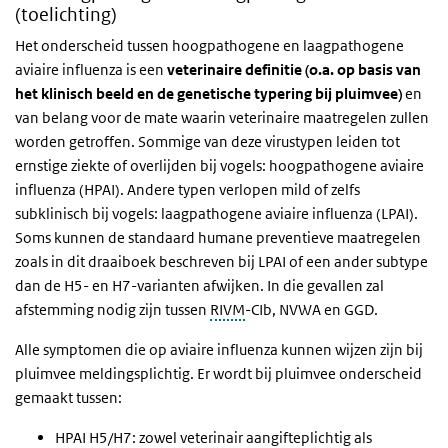
(toelichting)
Het onderscheid tussen hoogpathogene en laagpathogene
aviaire influenza is een
veterinaire definitie (o.a. op basis van
het klinisch beeld en de genetische typering bij pluimvee)
en
van belang voor de mate waarin veterinaire maatregelen zullen
worden getroffen. Sommige van deze virustypen leiden tot
ernstige ziekte of overlijden bij vogels: hoogpathogene aviaire
influenza (HPAI). Andere typen verlopen mild of zelfs
subklinisch bij vogels: laagpathogene aviaire influenza (LPAI).
Soms kunnen de standaard humane preventieve maatregelen
zoals in dit draaiboek beschreven bij LPAI of een ander subtype
dan de H5- en H7-varianten afwijken. In die gevallen zal
afstemming nodig zijn tussen
RIVM
-CIb, NVWA en GGD.
Alle symptomen die op aviaire influenza kunnen wijzen zijn bij
pluimvee meldingsplichtig. Er wordt bij pluimvee onderscheid
gemaakt tussen:
HPAI H5/H7: zowel veterinair aangifteplichtig als