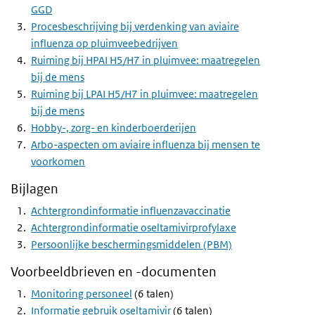
GGD
Procesbeschrijving bij verdenking van aviaire
influenza op pluimveebedrijven
Ruiming bij HPAI H5/H7 in pluimvee: maatregelen
bij de mens
Ruiming bij LPAI H5/H7 in pluimvee: maatregelen
bij de mens
Hobby-, zorg- en kinderboerderijen
Arbo-aspecten om aviaire influenza bij mensen te
voorkomen
Bijlagen
Achtergrondinformatie influenzavaccinatie
Achtergrondinformatie oseltamivirprofylaxe
Persoonlijke beschermingsmiddelen (PBM)
Voorbeeldbrieven en -documenten
Monitoring personeel
(6 talen)
Informatie gebruik oseltamivir
(6 talen)