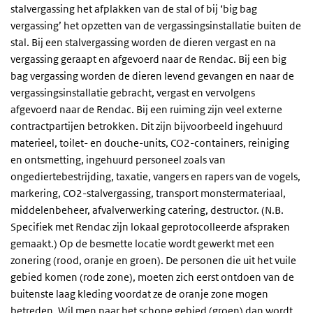
stalvergassing het afplakken van de stal of bij ‘big bag
vergassing’ het opzetten van de vergassingsinstallatie buiten de
stal. Bij een stalvergassing worden de dieren vergast en na
vergassing geraapt en afgevoerd naar de Rendac. Bij een big
bag vergassing worden de dieren levend gevangen en naar de
vergassingsinstallatie gebracht, vergast en vervolgens
afgevoerd naar de Rendac. Bij een ruiming zijn veel externe
contractpartijen betrokken. Dit zijn bijvoorbeeld ingehuurd
materieel, toilet- en douche-units, CO2-containers, reiniging
en ontsmetting, ingehuurd personeel zoals van
ongediertebestrijding, taxatie, vangers en rapers van de vogels,
markering, CO2-stalvergassing, transport monstermateriaal,
middelenbeheer, afvalverwerking catering, destructor. (N.B.
Specifiek met Rendac zijn lokaal geprotocolleerde afspraken
gemaakt.) Op de besmette locatie wordt gewerkt met een
zonering (rood, oranje en groen). De personen die uit het vuile
gebied komen (rode zone), moeten zich eerst ontdoen van de
buitenste laag kleding voordat ze de oranje zone mogen
betreden. Wil men naar het schone gebied (groen) dan wordt