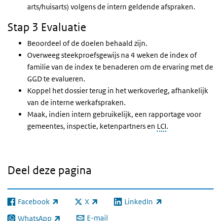
arts/huisarts) volgens de intern geldende afspraken.
Stap 3 Evaluatie
Beoordeel of de doelen behaald zijn.
Overweeg steekproefsgewijs na 4 weken de index of
familie van de index te benaderen om de ervaring met de
GGD te evalueren.
Koppel het dossier terug in het werkoverleg, afhankelijk
van de interne werkafspraken.
Maak, indien intern gebruikelijk, een rapportage voor
gemeentes, inspectie, ketenpartners en
LCI
.
Deel deze pagina
Facebook
X
LinkedIn
(externe link)
(externe link)
(externe link)
E-mail
WhatsApp