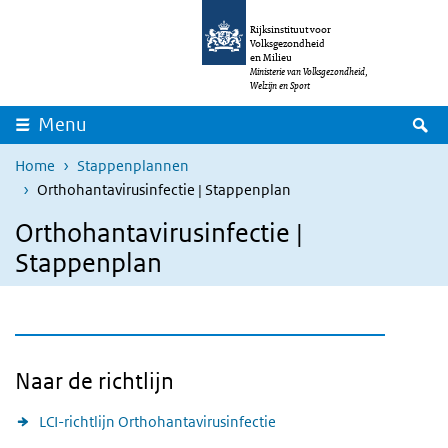
Overslaan en naar de inhoud gaan
Direct naar de hoofdnavigatie
Rijksinstituut voor
Volksgezondheid
en Milieu
Ministerie van Volksgezondheid,
Welzijn en Sport
Z
Menu
Home
Stappenplannen
Orthohantavirusinfectie | Stappenplan
Orthohantavirusinfectie |
Stappenplan
Naar de richtlijn
LCI-richtlijn Orthohantavirusinfectie