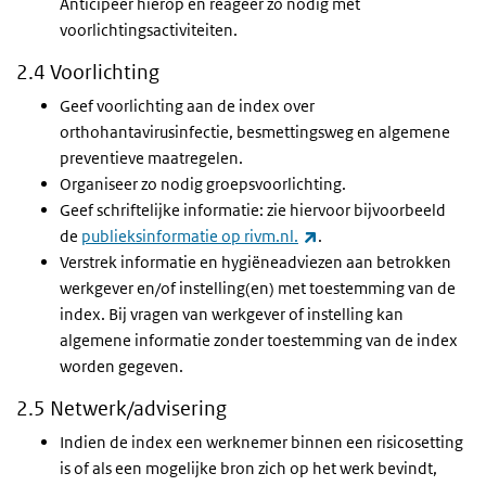
Anticipeer hierop en reageer zo nodig met
voorlichtingsactiviteiten.
2.4 Voorlichting
Geef voorlichting aan de index over
orthohantavirusinfectie, besmettingsweg en algemene
preventieve maatregelen.
Organiseer zo nodig groepsvoorlichting.
Geef schriftelijke informatie: zie hiervoor bijvoorbeeld
(externe link)
de
publieksinformatie op rivm.nl.
.
Verstrek informatie en hygiëneadviezen aan betrokken
werkgever en/of instelling(en) met toestemming van de
index. Bij vragen van werkgever of instelling kan
algemene informatie zonder toestemming van de index
worden gegeven.
2.5 Netwerk/advisering
Indien de index een werknemer binnen een risicosetting
is of als een mogelijke bron zich op het werk bevindt,