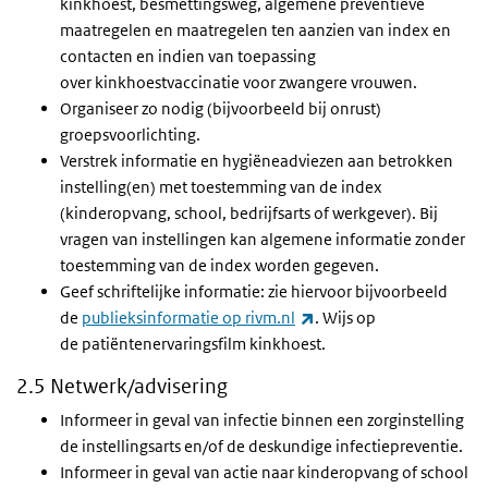
kinkhoest, besmettingsweg, algemene preventieve
maatregelen en maatregelen ten aanzien van index en
contacten en indien van toepassing
over kinkhoestvaccinatie voor zwangere vrouwen.
Organiseer zo nodig (bijvoorbeeld bij onrust)
groepsvoorlichting.
Verstrek informatie en hygiëneadviezen aan betrokken
instelling(en) met toestemming van de index
(kinderopvang, school, bedrijfsarts of werkgever). Bij
vragen van instellingen kan algemene informatie zonder
toestemming van de index worden gegeven.
Geef schriftelijke informatie: zie hiervoor bijvoorbeeld
(externe link)
de
publieksinformatie op rivm.nl
. Wijs op
de patiëntenervaringsfilm kinkhoest.
2.5 Netwerk/advisering
Informeer in geval van infectie binnen een zorginstelling
de instellingsarts en/of de deskundige infectiepreventie.
Informeer in geval van actie naar kinderopvang of school