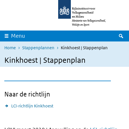
Overslaan en naar de inhoud gaan
Direct naar de hoofdnavigatie
Rijksinstituut voor
Volksgezondheid
en Milieu
Ministerie van Volksgezondheid,
Welzijn en Sport
Z
Menu
Home
Stappenplannen
Kinkhoest | Stappenplan
Kinkhoest | Stappenplan
Naar de richtlijn
LCI-richtlijn Kinkhoest