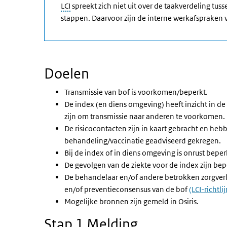
LCI
spreekt zich niet uit over de taakverdeling tuss
stappen. Daarvoor zijn de interne werkafspraken
Doelen
Transmissie van bof is voorkomen/beperkt.
De index (en diens omgeving) heeft inzicht in d
zijn om transmissie naar anderen te voorkomen.
De risicocontacten zijn in kaart gebracht en he
behandeling/vaccinatie geadviseerd gekregen.
Bij de index of in diens omgeving is onrust beper
De gevolgen van de ziekte voor de index zijn bep
De behandelaar en/of andere betrokken zorgverl
en/of preventieconsensus van de bof
(LCI-richtli
Mogelijke bronnen zijn gemeld in Osiris.
Stap 1 Melding