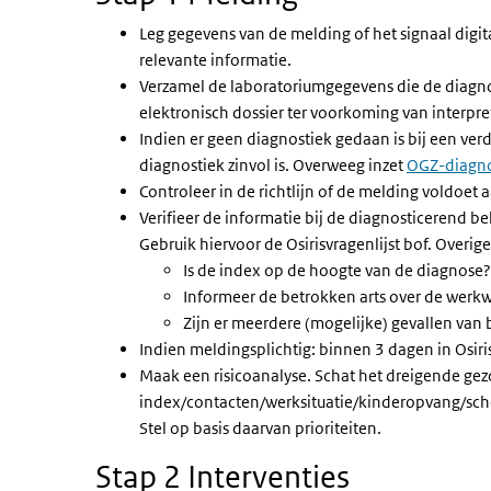
Leg gegevens van de melding of het signaal digita
relevante informatie.
Verzamel de laboratoriumgegevens die de diagno
elektronisch dossier ter voorkoming van interpre
Indien er geen diagnostiek gedaan is bij een ver
diagnostiek zinvol is. Overweeg inzet
OGZ-diagno
Controleer in de richtlijn of de melding voldoet 
Verifieer de informatie bij de diagnosticerend 
Gebruik hiervoor de Osirisvragenlijst bof. Overig
Is de index op de hoogte van de diagnose?
Informeer de betrokken arts over de werkw
Zijn er meerdere (mogelijke) gevallen van 
Indien meldingsplichtig: binnen 3 dagen in Osir
Maak een risicoanalyse. Schat het dreigende ge
index/contacten/werksituatie/kinderopvang/schoo
Stel op basis daarvan prioriteiten.
Stap 2 Interventies