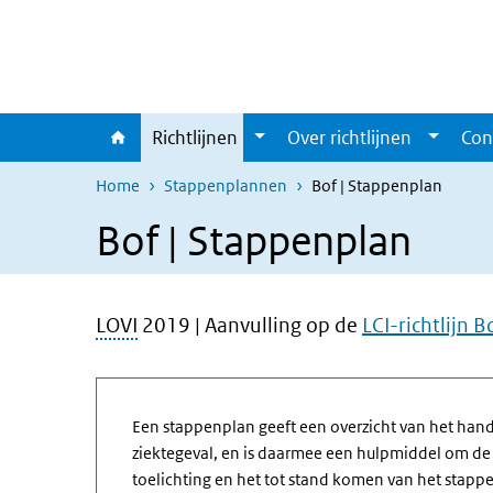
Overslaan en naar de inhoud gaan
Direct naar de hoofdnavigatie
Richtlijnen
Over richtlijnen
Con
Home
Stappenplannen
Bof | Stappenplan
Bof | Stappenplan
LOVI
2019 | Aanvulling op de
LCI-richtlijn B
Een stappenplan geeft een overzicht van het han
ziektegeval, en is daarmee een hulpmiddel om de 
toelichting en het tot stand komen van het stapp