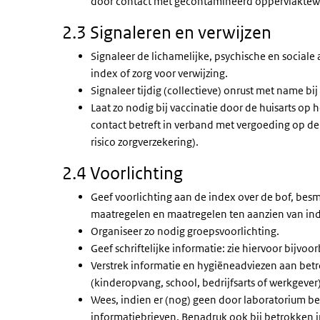
door contact met gecontamineerd oppervlaktew
2.3 Signaleren en verwijzen
Signaleer de lichamelijke, psychische en sociale 
index of zorg voor verwijzing.
Signaleer tijdig (collectieve) onrust met name bij 
Laat zo nodig bij vaccinatie door de huisarts op h
contact betreft in verband met vergoeding op d
risico zorgverzekering).
2.4 Voorlichting
Geef voorlichting aan de index over de bof, be
maatregelen en maatregelen ten aanzien van in
Organiseer zo nodig groepsvoorlichting.
Geef schriftelijke informatie: zie hiervoor bijvo
Verstrek informatie en hygiëneadviezen aan bet
(kinderopvang, school, bedrijfsarts of werkgever)
Wees, indien er (nog) geen door laboratorium be
informatiebrieven. Benadruk ook bij betrokken in