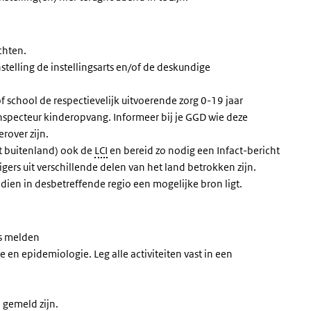
chten.
stelling de instellingsarts en/of de deskundige
f school de respectievelijk uitvoerende zorg 0-19 jaar
inspecteur kinderopvang. Informeer bij je GGD wie deze
rover zijn.
et buitenland) ook de
LCI
en bereid zo nodig een Infact-bericht
gers uit verschillende delen van het land betrokken zijn.
ien in desbetreffende regio een mogelijke bron ligt.
is melden
e en epidemiologie. Leg alle activiteiten vast in een
n gemeld zijn.