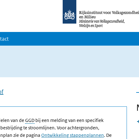
Rijksinstituut voor Volksgezondhe
en Milieu
Ministerie van Volksgezondheid,
Welzijn en Sport
tact
of
delen van de
GGD
bij een melding van een specifiek
bestrijding te stroomlijnen. Voor achtergronden,
enplan zie de pagina
Ontwikkeling stappenplannen
. De