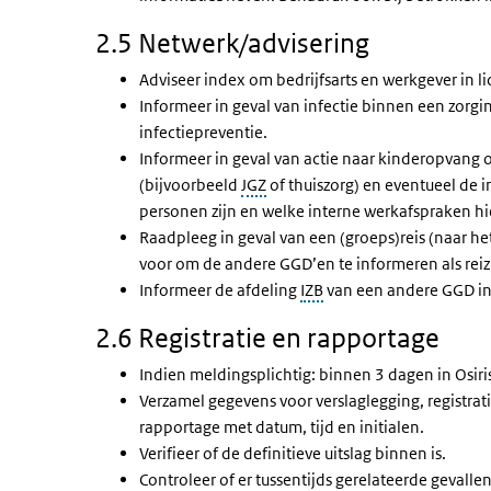
2.5 Netwerk/advisering
Adviseer index om bedrijfsarts en werkgever in li
Informeer in geval van infectie binnen een zorgin
infectiepreventie.
Informeer in geval van actie naar kinderopvang o
(bijvoorbeeld
JGZ
of thuiszorg) en eventueel de 
personen zijn en welke interne werkafspraken hie
Raadpleeg in geval van een (groeps)reis (naar h
voor om de andere GGD’en te informeren als reizi
Informeer de afdeling
IZB
van een andere GGD ind
2.6 Registratie en rapportage
Indien meldingsplichtig: binnen 3 dagen in Osir
Verzamel gegevens voor verslaglegging, registrati
rapportage met datum, tijd en initialen.
Verifieer of de definitieve uitslag binnen is.
Controleer of er tussentijds gerelateerde gevalle