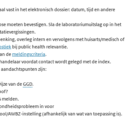
al vast in het elektronisch dossier: datum, tijd en andere
se moeten bevestigen. Sla de laboratoriumuitslag op in het
tatievergissingen.
denking, overleg intern en vervolgens met huisarts/medisch of
stiek
bij public health relevantie.
aan de
meldingscriteria
.
behandelaar voordat contact wordt gelegd met de index.
e aandachtspunten zijn:
ijze van de
GGD
.
bof?
is melden.
zondheidsprobleem in voor
l/AWBZ-instelling (afhankelijk van wat van toepassing is).