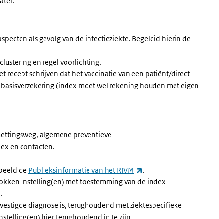
ater.
aspecten als gevolg van de infectieziekte. Begeleid hierin de
clustering en regel voorlichting.
et recept schrijven dat het vaccinatie van een patiënt/direct
e basisverzekering (index moet wel rekening houden met eigen
smettingsweg, algemene preventieve
dex en contacten.
(externe link)
orbeeld de
Publieksinformatie van het RIVM
.
rokken instelling(en) met toestemming van de index
.
vestigde diagnose is, terughoudend met ziektespecifieke
stelling(en) hier terughoudend in te zijn.