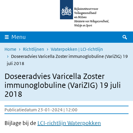
Overslaan en naar de inhoud gaan
Direct naar de hoofdnavigatie
Rijksinstituut voor
Volksgezondheid
en Milieu
Ministerie van Volksgezondheid,
Welzijn en Sport
Z
Menu
Home
Richtlijnen
Waterpokken | LCI-richtlijn
Doseeradvies Varicella Zoster immunoglobuline (VariZIG) 19
juli 2018
Doseeradvies Varicella Zoster
immunoglobuline (VariZIG) 19 juli
2018
Publicatiedatum 23-01-2024 | 12:00
Bijlage bij de
LCI-richtlijn Waterpokken