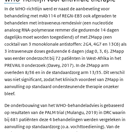
In de WHO-richtlijn werd er naast de aanbeveling voor
behandeling met mAb114 of REGN-EB3 ook afgeraden te
behandelen met intraveneus remdesivir (een nucleotide
analoog RNA-polymerase remmer die gedurende 14 dagen
dagelijks moet worden toegediend) of met ZMapp (een
cocktail van 3 monoklonale antistoffen: 2G4, 4G7 en 13C6) als
3 intraveneuze doses gedurende 6 dagen (dag 0, 3, 6). ZMapp
was eerder onderzocht bij 72 patiënten in West-Afrika in het
PREVAIL II onderzoek (Davey, 2017). In de ZMapp arm
overleden 8/36 en in de standaardzorg arm 13/35. Dit verschil
was niet significant, zodat het klinisch voordeel van ZMapp in
aanvulling op standaard ondersteunende therapie onzeker
bleef.
De onderbouwing van het WHO-behandeladvies is gebaseerd
op resultaten van de PALM trial (Mulangu, 2019) in DRC waarin
bij 681 patiënten deze 4 behandelingen werden vergeleken in
aanvulling op standaardzorg (o.a. vochttoediening). Van de