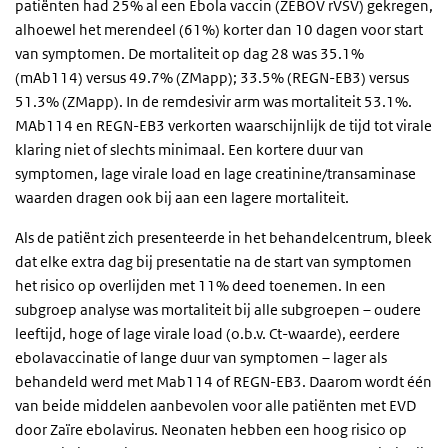
patiënten had 25% al een Ebola vaccin (ZEBOV rVSV) gekregen,
alhoewel het merendeel (61%) korter dan 10 dagen voor start
van symptomen. De mortaliteit op dag 28 was 35.1%
(mAb114) versus 49.7% (ZMapp); 33.5% (REGN-EB3) versus
51.3% (ZMapp). In de remdesivir arm was mortaliteit 53.1%.
MAb114 en REGN-EB3 verkorten waarschijnlijk de tijd tot virale
klaring niet of slechts minimaal. Een kortere duur van
symptomen, lage virale load en lage creatinine/transaminase
waarden dragen ook bij aan een lagere mortaliteit.
Als de patiënt zich presenteerde in het behandelcentrum, bleek
dat elke extra dag bij presentatie na de start van symptomen
het risico op overlijden met 11% deed toenemen. In een
subgroep analyse was mortaliteit bij alle subgroepen – oudere
leeftijd, hoge of lage virale load (o.b.v. Ct-waarde), eerdere
ebolavaccinatie of lange duur van symptomen – lager als
behandeld werd met Mab114 of REGN-EB3. Daarom wordt één
van beide middelen aanbevolen voor alle patiënten met EVD
door Zaïre ebolavirus. Neonaten hebben een hoog risico op