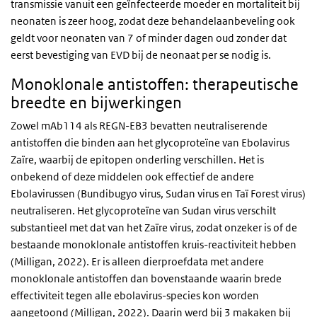
transmissie vanuit een geïnfecteerde moeder en mortaliteit bij
neonaten is zeer hoog, zodat deze behandelaanbeveling ook
geldt voor neonaten van 7 of minder dagen oud zonder dat
eerst bevestiging van EVD bij de neonaat per se nodig is.
Monoklonale antistoffen: therapeutische
breedte en bijwerkingen
Zowel mAb114 als REGN-EB3 bevatten neutraliserende
antistoffen die binden aan het glycoproteïne van Ebolavirus
Zaïre, waarbij de epitopen onderling verschillen. Het is
onbekend of deze middelen ook effectief de andere
Ebolavirussen (Bundibugyo virus, Sudan virus en Taï Forest virus)
neutraliseren. Het glycoproteïne van Sudan virus verschilt
substantieel met dat van het Zaïre virus, zodat onzeker is of de
bestaande monoklonale antistoffen kruis-reactiviteit hebben
(Milligan, 2022). Er is alleen dierproefdata met andere
monoklonale antistoffen dan bovenstaande waarin brede
effectiviteit tegen alle ebolavirus-species kon worden
aangetoond (Milligan, 2022). Daarin werd bij 3 makaken bij