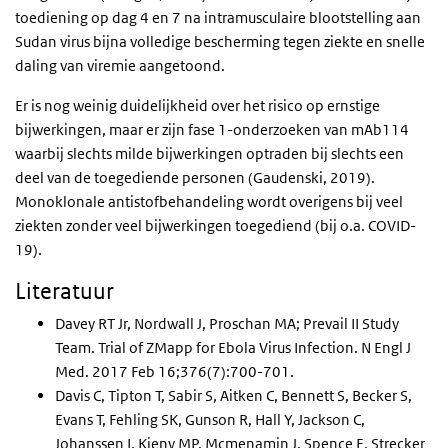
toediening op dag 4 en 7 na intramusculaire blootstelling aan
Sudan virus bijna volledige bescherming tegen ziekte en snelle
daling van viremie aangetoond.
Er is nog weinig duidelijkheid over het risico op ernstige
bijwerkingen, maar er zijn fase 1-onderzoeken van mAb114
waarbij slechts milde bijwerkingen optraden bij slechts een
deel van de toegediende personen (Gaudenski, 2019).
Monoklonale antistofbehandeling wordt overigens bij veel
ziekten zonder veel bijwerkingen toegediend (bij o.a. COVID-
19).
Literatuur
Davey RT Jr, Nordwall J, Proschan MA; Prevail II Study
Team. Trial of ZMapp for Ebola Virus Infection. N Engl J
Med. 2017 Feb 16;376(7):700-701.
Davis C, Tipton T, Sabir S, Aitken C, Bennett S, Becker S,
Evans T, Fehling SK, Gunson R, Hall Y, Jackson C,
Johanssen I, Kieny MP, Mcmenamin J, Spence E, Strecker