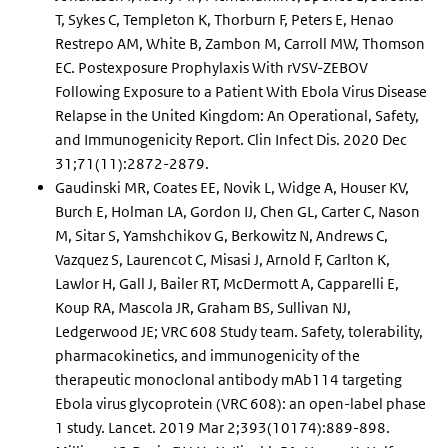
T, Sykes C, Templeton K, Thorburn F, Peters E, Henao
Restrepo AM, White B, Zambon M, Carroll MW, Thomson
EC. Postexposure Prophylaxis With rVSV-ZEBOV
Following Exposure to a Patient With Ebola Virus Disease
Relapse in the United Kingdom: An Operational, Safety,
and Immunogenicity Report. Clin Infect Dis. 2020 Dec
31;71(11):2872-2879.
Gaudinski MR, Coates EE, Novik L, Widge A, Houser KV,
Burch E, Holman LA, Gordon IJ, Chen GL, Carter C, Nason
M, Sitar S, Yamshchikov G, Berkowitz N, Andrews C,
Vazquez S, Laurencot C, Misasi J, Arnold F, Carlton K,
Lawlor H, Gall J, Bailer RT, McDermott A, Capparelli E,
Koup RA, Mascola JR, Graham BS, Sullivan NJ,
Ledgerwood JE; VRC 608 Study team. Safety, tolerability,
pharmacokinetics, and immunogenicity of the
therapeutic monoclonal antibody mAb114 targeting
Ebola virus glycoprotein (VRC 608): an open-label phase
1 study. Lancet. 2019 Mar 2;393(10174):889-898.