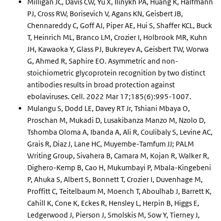
Milligan JC, Davis CW, Yu X, Ilinykh PA, Huang K, Halfmann
PJ, Cross RW, Borisevich V, Agans KN, Geisbert JB,
Chennareddy C, Goff AJ, Piper AE, Hui S, Shaffer KCL, Buck
T, Heinrich ML, Branco LM, Crozier I, Holbrook MR, Kuhn
JH, Kawaoka Y, Glass PJ, Bukreyev A, Geisbert TW, Worwa
G, Ahmed R, Saphire EO. Asymmetric and non-
stoichiometric glycoprotein recognition by two distinct
antibodies results in broad protection against
ebolaviruses. Cell. 2022 Mar 17;185(6):995-1007.
Mulangu S, Dodd LE, Davey RT Jr, Tshiani Mbaya O,
Proschan M, Mukadi D, Lusakibanza Manzo M, Nzolo D,
Tshomba Oloma A, Ibanda A, Ali R, Coulibaly S, Levine AC,
Grais R, Diaz J, Lane HC, Muyembe-Tamfum JJ; PALM
Writing Group, Sivahera B, Camara M, Kojan R, Walker R,
Dighero-Kemp B, Cao H, Mukumbayi P, Mbala-Kingebeni
P, Ahuka S, Albert S, Bonnett T, Crozier I, Duvenhage M,
Proffitt C, Teitelbaum M, Moench T, Aboulhab J, Barrett K,
Cahill K, Cone K, Eckes R, Hensley L, Herpin B, Higgs E,
Ledgerwood J, Pierson J, Smolskis M, Sow Y, Tierney J,