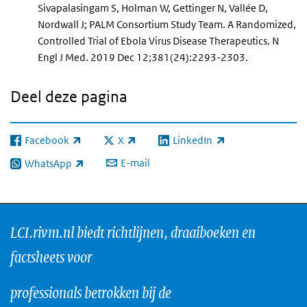
Sivapalasingam S, Holman W, Gettinger N, Vallée D,
Nordwall J; PALM Consortium Study Team. A Randomized,
Controlled Trial of Ebola Virus Disease Therapeutics. N
Engl J Med. 2019 Dec 12;381(24):2293-2303.
Deel deze pagina
Facebook
X
LinkedIn
(externe link)
(externe link)
(externe link)
E-mail
WhatsApp
(externe link)
LCI.rivm.nl biedt richtlijnen, draaiboeken en
factsheets voor
professionals betrokken bij de