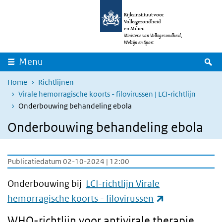
Overslaan en naar de inhoud gaan
Direct naar de hoofdnavigatie
Rijksinstituut voor
Volksgezondheid
en Milieu
Ministerie van Volksgezondheid,
Welzijn en Sport
Z
Menu
Home
Richtlijnen
Virale hemorragische koorts - filovirussen | LCI-richtlijn
Onderbouwing behandeling ebola
Onderbouwing behandeling ebola
Publicatiedatum 02-10-2024 | 12:00
Onderbouwing bij
LCI-richtlijn Virale
(externe link)
hemorragische koorts - filovirussen
WHO
-richtlijn voor antivirale therapie