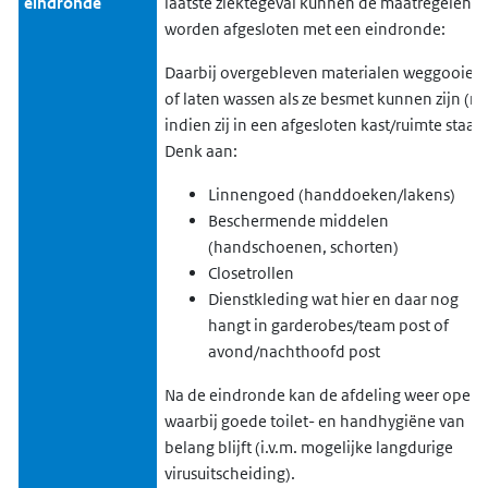
eindronde
laatste ziektegeval kunnen de maatregelen
worden afgesloten met een eindronde:
Daarbij overgebleven materialen weggooien
of laten wassen als ze besmet kunnen zijn (ni
indien zij in een afgesloten kast/ruimte staan)
Denk aan:
Linnengoed (handdoeken/lakens)
Beschermende middelen
(handschoenen, schorten)
Closetrollen
Dienstkleding wat hier en daar nog
hangt in garderobes/team post of
avond/nachthoofd post
Na de eindronde kan de afdeling weer open
waarbij goede toilet- en handhygiëne van
belang blijft (i.v.m. mogelijke langdurige
virusuitscheiding).