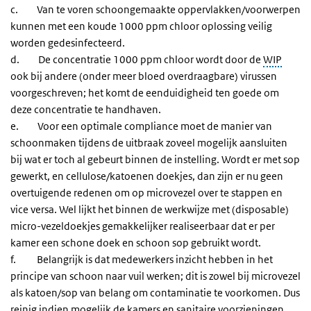
c. Van te voren schoongemaakte oppervlakken/voorwerpen
kunnen met een koude 1000 ppm chloor oplossing veilig
worden gedesinfecteerd.
d. De concentratie 1000 ppm chloor wordt door de
WIP
ook bij andere (onder meer bloed overdraagbare) virussen
voorgeschreven; het komt de eenduidigheid ten goede om
deze concentratie te handhaven.
e. Voor een optimale compliance moet de manier van
schoonmaken tijdens de uitbraak zoveel mogelijk aansluiten
bij wat er toch al gebeurt binnen de instelling. Wordt er met sop
gewerkt, en cellulose/katoenen doekjes, dan zijn er nu geen
overtuigende redenen om op microvezel over te stappen en
vice versa. Wel lijkt het binnen de werkwijze met (disposable)
micro-vezeldoekjes gemakkelijker realiseerbaar dat er per
kamer een schone doek en schoon sop gebruikt wordt.
f. Belangrijk is dat medewerkers inzicht hebben in het
principe van schoon naar vuil werken; dit is zowel bij microvezel
als katoen/sop van belang om contaminatie te voorkomen. Dus
reinig indien mogelijk de kamers en sanitaire voorzieningen