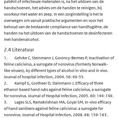
patiënt of infectieuze materialen is, na het uitdoen van de
handschoenen, het advies om de handen te reinigen, bij
voorkeur met water en zeep. In een zorginstelling is het te
overwegen om vanuit praktische argumenten en voor het
behoud van de bestaande compliance van handhygiëne, de
handen na het uitdoen van de handschoenen te desinfecteren
met handenalcohol.
2.4 Literatuur
1. Gehrke C, Steinmann J, Goroncy-Bermes P, Inactivation of
feline calicivirus, a surrogate of norovirus (formerly Norwalk-
like viruses), by different types of alcohol in vitro and in vivo.
Journal of hospital infection, 2004. 56: 49-55.
2. Kampf G, Grotheer D, Steinmann J, Efficacy of three
ethanol-based hand rubs against feline calicivirus, a surrogate
for norovirus. Journal of Hospital Infection, 2005. 60: 144-149.
3. Lages SLS, Ramakrishnan MA, Goyal SM, In-vivo efficacy
of hand sanitisers against feline calicivirus: a surrogate for
norovirus. Journal of Hospital Infection, 2008. 68: 159-163.