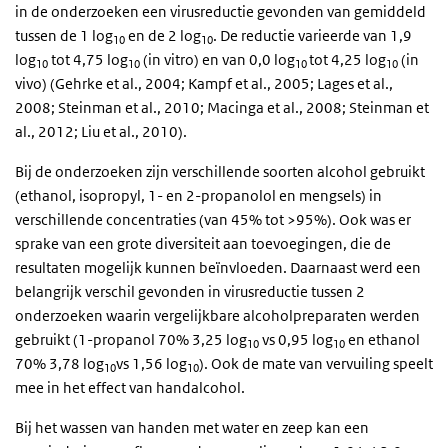
in de onderzoeken een virusreductie gevonden van gemiddeld
tussen de 1 log
en de 2 log
. De reductie varieerde van 1,9
10
10
log
tot 4,75 log
(in vitro) en van 0,0 log
tot 4,25 log
(in
10
10
10
10
vivo) (Gehrke et al., 2004; Kampf et al., 2005; Lages et al.,
2008; Steinman et al., 2010; Macinga et al., 2008; Steinman et
al., 2012; Liu et al., 2010).
Bij de onderzoeken zijn verschillende soorten alcohol gebruikt
(ethanol, isopropyl, 1- en 2-propanolol en mengsels) in
verschillende concentraties (van 45% tot >95%). Ook was er
sprake van een grote diversiteit aan toevoegingen, die de
resultaten mogelijk kunnen beïnvloeden. Daarnaast werd een
belangrijk verschil gevonden in virusreductie tussen 2
onderzoeken waarin vergelijkbare alcoholpreparaten werden
gebruikt (1-propanol 70% 3,25 log
vs 0,95 log
en ethanol
10
10
70% 3,78 log
vs 1,56 log
). Ook de mate van vervuiling speelt
10
10
mee in het effect van handalcohol.
Bij het wassen van handen met water en zeep kan een