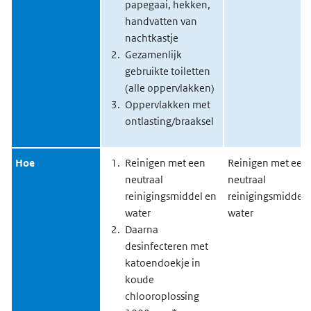
papegaai, hekken,
handvatten van
nachtkastje
Gezamenlijk
gebruikte toiletten
(alle oppervlakken)
Oppervlakken met
ontlasting/braaksel
Hoe
Reinigen met een
Reinigen met een
neutraal
neutraal
reinigingsmiddel en
reinigingsmiddel 
water
water
Daarna
desinfecteren met
katoendoekje in
koude
chlooroplossing