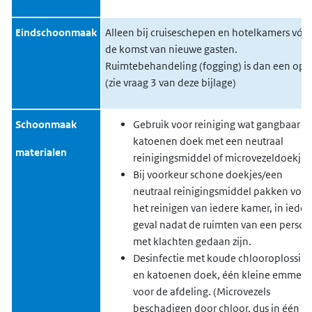
Eindschoonmaak
Alleen bij cruiseschepen en hotelkamers vóó
de komst van nieuwe gasten.
Ruimtebehandeling (fogging) is dan een opti
(zie vraag 3 van deze bijlage)
Schoonmaak
Gebruik voor reiniging wat gangbaar is;
katoenen doek met een neutraal
materialen
reinigingsmiddel of microvezeldoekjes
Bij voorkeur schone doekjes/een
neutraal reinigingsmiddel pakken voor
het reinigen van iedere kamer, in ieder
geval nadat de ruimten van een perso
met klachten gedaan zijn.
Desinfectie met koude chlooroplossin
en katoenen doek, één kleine emmer
voor de afdeling. (Microvezels
beschadigen door chloor, dus in één