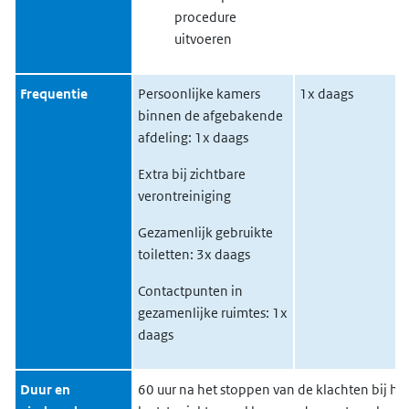
procedure
uitvoeren
Frequentie
Persoonlijke kamers
1x daags
binnen de afgebakende
afdeling: 1x daags
Extra bij zichtbare
verontreiniging
Gezamenlijk gebruikte
toiletten: 3x daags
Contactpunten in
gezamenlijke ruimtes: 1x
daags
Duur en
60 uur na het stoppen van de klachten bij he