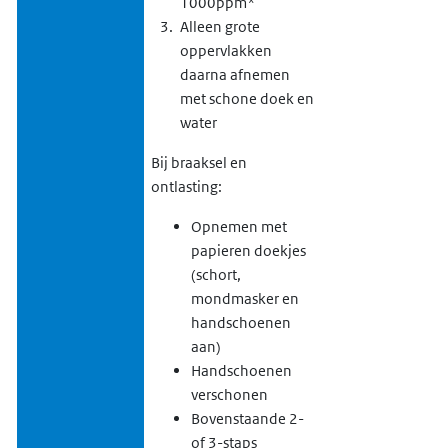
1000ppm*
Alleen grote
oppervlakken
daarna afnemen
met schone doek en
water
Bij braaksel en
ontlasting:
Opnemen met
papieren doekjes
(schort,
mondmasker en
handschoenen
aan)
Handschoenen
verschonen
Bovenstaande 2-
of 3-staps