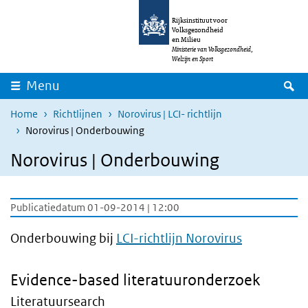
Overslaan en naar de inhoud gaan
Direct naar de hoofdnavigatie
Rijksinstituut voor
Volksgezondheid
en Milieu
Ministerie van Volksgezondheid,
Welzijn en Sport
Z
Menu
Home
Richtlijnen
Norovirus | LCI- richtlijn
Norovirus | Onderbouwing
Norovirus | Onderbouwing
Publicatiedatum 01-09-2014 | 12:00
Onderbouwing bij
LCI-richtlijn Norovirus
​​​​​​​Evidence-based literatuuronderzoek
Literatuursearch