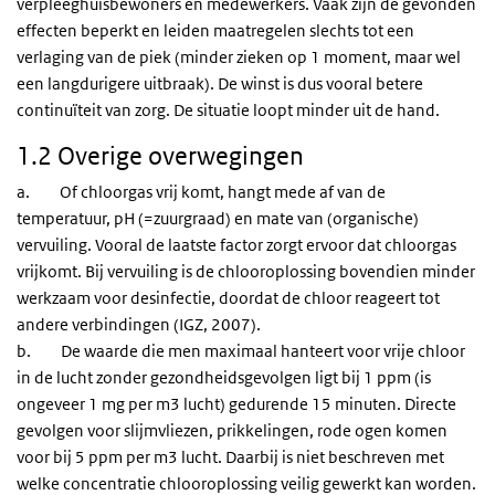
verpleeghuisbewoners en medewerkers. Vaak zijn de gevonden
effecten beperkt en leiden maatregelen slechts tot een
verlaging van de piek (minder zieken op 1 moment, maar wel
een langdurigere uitbraak). De winst is dus vooral betere
continuïteit van zorg. De situatie loopt minder uit de hand.
1.2 Overige overwegingen
a. Of chloorgas vrij komt, hangt mede af van de
temperatuur, pH (=zuurgraad) en mate van (organische)
vervuiling. Vooral de laatste factor zorgt ervoor dat chloorgas
vrijkomt. Bij vervuiling is de chlooroplossing bovendien minder
werkzaam voor desinfectie, doordat de chloor reageert tot
andere verbindingen (IGZ, 2007).
b. De waarde die men maximaal hanteert voor vrije chloor
in de lucht zonder gezondheidsgevolgen ligt bij 1 ppm (is
ongeveer 1 mg per m3 lucht) gedurende 15 minuten. Directe
gevolgen voor slijmvliezen, prikkelingen, rode ogen komen
voor bij 5 ppm per m3 lucht. Daarbij is niet beschreven met
welke concentratie chlooroplossing veilig gewerkt kan worden.