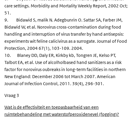
care settings. Morbidity and Mortality Weekly Report, 2002 Oct;
51.
9. Bidawid S, malik N. Adegbunrin O. Sattar SA, Farber JM,
Bidawid W, et al. Norovirus cross-contamination during food
handling and interruption of virus transfer by hand antisepsis:
experiments wit feline calicivirus as a surrogate. Journal of Food
Protection, 2004 67(1), 103-109. 2004.
10. Blaney DD, Daly ER, Kirkby kb, Tongren JE, Kelso PT,
Talbot EA, et al. Use of alcolholbased hand sanitizers as a risk
factor for norovirus oubreaks in long-term facilities in northern
New England: December 2006 tot March 2007. American
Journal of Infection Control, 2011. 39(4), 296-301.
Vraag 3
Wat is de effectiviteit en toepasbaarheid van een
ruimtebehandeling met waterstofperoxidenevel (fogging)?