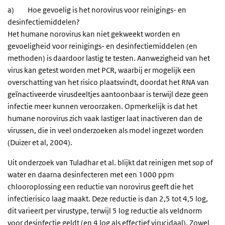
a) Hoe gevoelig is het norovirus voor reinigings- en
desinfectiemiddelen?
Het humane norovirus kan niet gekweekt worden en
gevoeligheid voor reinigings- en desinfectiemiddelen (en
methoden) is daardoor lastig te testen. Aanwezigheid van het
virus kan getest worden met PCR, waarbij er mogelijk een
overschatting van het risico plaatsvindt, doordat het RNA van
geïnactiveerde virusdeeltjes aantoonbaar is terwijl deze geen
infectie meer kunnen veroorzaken. Opmerkelijk is dat het
humane norovirus zich vaak lastiger laat inactiveren dan de
virussen, die in veel onderzoeken als model ingezet worden
(Duizer et al, 2004).
Uit onderzoek van Tuladhar et al. blijkt dat reinigen met sop of
water en daarna desinfecteren met een 1000 ppm
chlooroplossing een reductie van norovirus geeft die het
infectierisico laag maakt. Deze reductie is dan 2,5 tot 4,5 log,
dit varieert per virustype, terwijl 5 log reductie als veldnorm
voor desinfectie geldt (en 4 log als effectief virucidaal). Zowel