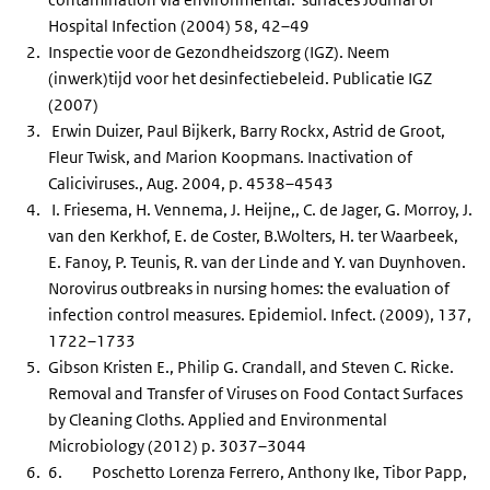
Hospital Infection (2004) 58, 42–49
Inspectie voor de Gezondheidszorg (IGZ). Neem
(inwerk)tijd voor het desinfectiebeleid. Publicatie IGZ
(2007)
Erwin Duizer, Paul Bijkerk, Barry Rockx, Astrid de Groot,
Fleur Twisk, and Marion Koopmans. Inactivation of
Caliciviruses., Aug. 2004, p. 4538–4543
I. Friesema, H. Vennema, J. Heijne,, C. de Jager, G. Morroy, J.
van den Kerkhof, E. de Coster, B.Wolters, H. ter Waarbeek,
E. Fanoy, P. Teunis, R. van der Linde and Y. van Duynhoven.
Norovirus outbreaks in nursing homes: the evaluation of
infection control measures. Epidemiol. Infect. (2009), 137,
1722–1733
Gibson Kristen E., Philip G. Crandall, and Steven C. Ricke.
Removal and Transfer of Viruses on Food Contact Surfaces
by Cleaning Cloths. Applied and Environmental
Microbiology (2012) p. 3037–3044
6. Poschetto Lorenza Ferrero, Anthony Ike, Tibor Papp,