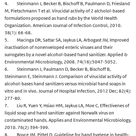
4. Steinmann J, Becker B, Bischoff B, Paulmann D, Friesland
M, Pietschmann T et al. Virucidal activity of 2 alcholol-based
formulations proposed as hand rubs by the World Health
Organization. American Journal of Infection Control, 2010.
38(1): 66-68.
5. Macinga DR, Sattar SA, Jaykus LA, Arbogast JW, Improved
inactivation of nonenveloped enteric viruses and their
surrogates by a novel alcohol-based hand sanitizer. Applied &
Environmental Microbiology, 2008. 74(16):5047-5052.
6. Steinmann J, Paulmann D, Becker B, Bischoff B,
Steinmann E, Steinmann J. Comparison of virucidal activity of
alcohol-bases hand sanitizers versus microbial hand soaps in
vitro and in vivo. Journal of Hospital Infection, 2012 Dec; 82(4):
277-80.
7. Liu R, Yuen Y, Hsiao HM, Jaykus LA, Moe C, Effectivenes of
liquid soap and hand sanitizer against Norwalk virus on
contaminated hands. Applies and Environmental Microbiology,
2010. 76(2) 394-399.
8. Boyce JM, Pittet D, Guideline for hand hygiene in health-