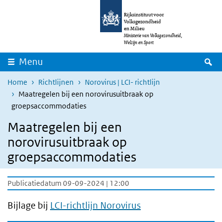
Overslaan en naar de inhoud gaan
Direct naar de hoofdnavigatie
Rijksinstituut voor
Volksgezondheid
en Milieu
Ministerie van Volksgezondheid,
Welzijn en Sport
Z
Menu
Home
Richtlijnen
Norovirus | LCI- richtlijn
Maatregelen bij een norovirusuitbraak op
groepsaccommodaties
Maatregelen bij een
norovirusuitbraak op
groepsaccommodaties
Publicatiedatum 09-09-2024 | 12:00
Bijlage bij
LCI-richtlijn Norovirus