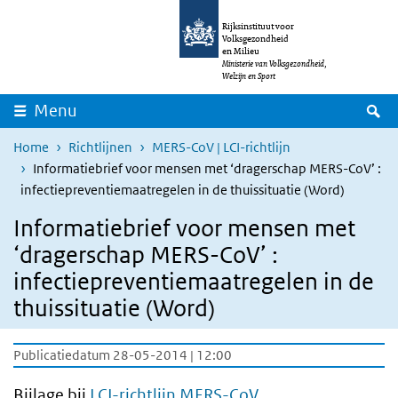
Overslaan en naar de inhoud gaan
Direct naar de hoofdnavigatie
Rijksinstituut voor
Volksgezondheid
en Milieu
Ministerie van Volksgezondheid,
Welzijn en Sport
Z
Menu
Home
Richtlijnen
MERS-CoV | LCI-richtlijn
Informatiebrief voor mensen met ‘dragerschap MERS-CoV’ :
infectiepreventiemaatregelen in de thuissituatie (Word)
Informatiebrief voor mensen met
‘dragerschap MERS-CoV’ :
infectiepreventiemaatregelen in de
thuissituatie (Word)
Publicatiedatum 28-05-2014 | 12:00
Bijlage bij
LCI-richtlijn MERS-CoV