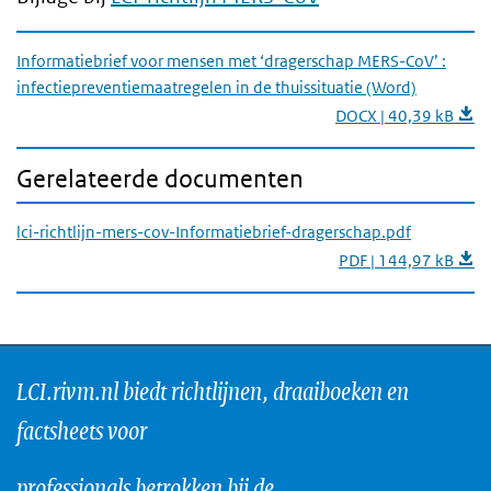
Informatiebrief voor mensen met ‘dragerschap MERS-CoV’ :
infectiepreventiemaatregelen in de thuissituatie (Word)
DOCX | 40,39 kB
Gerelateerde documenten
lci-richtlijn-mers-cov-Informatiebrief-dragerschap.pdf
PDF | 144,97 kB
LCI.rivm.nl biedt richtlijnen, draaiboeken en
factsheets voor
professionals betrokken bij de