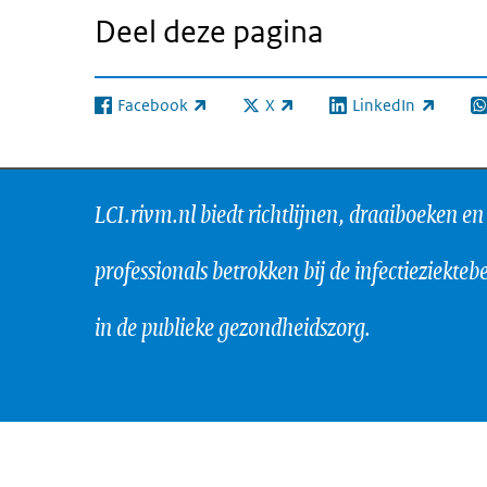
Deel deze pagina
Facebook
X
LinkedIn
(externe link)
(externe link)
(externe link)
(e
LCI.rivm.nl biedt richtlijnen, draaiboeken en
professionals betrokken bij de infectieziektebe
in de publieke gezondheidszorg.