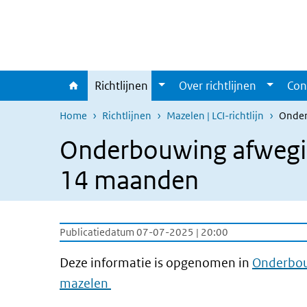
Overslaan en naar de inhoud gaan
Direct naar de hoofdnavigatie
Richtlijnen
Over richtlijnen
Con
Home
Richtlijnen
Mazelen | LCI-richtlijn
Onder
Onderbouwing afweging
14 maanden
Publicatiedatum 07-07-2025 | 20:00
Deze informatie is opgenomen in
Onderbou
mazelen