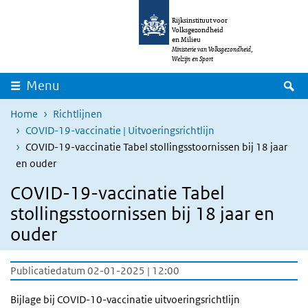
Overslaan en naar de inhoud gaan
Direct naar de hoofdnavigatie
Rijksinstituut voor
Volksgezondheid
en Milieu
Ministerie van Volksgezondheid,
Welzijn en Sport
Z
Menu
Home
Richtlijnen
COVID-19-vaccinatie | Uitvoeringsrichtlijn
COVID-19-vaccinatie Tabel stollingsstoornissen bij 18 jaar
en ouder
COVID-19-vaccinatie Tabel
stollingsstoornissen bij 18 jaar en
ouder
Publicatiedatum 02-01-2025 | 12:00
Bijlage bij COVID-10-vaccinatie uitvoeringsrichtlijn