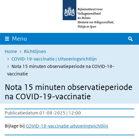
Overslaan en naar de inhoud gaan
Direct naar de hoofdnavigatie
Rijksinstituut voor
Volksgezondheid
en Milieu
Ministerie van Volksgezondheid,
Welzijn en Sport
Z
Menu
Home
Richtlijnen
COVID-19-vaccinatie | Uitvoeringsrichtlijn
Nota 15 minuten observatieperiode na COVID-19-
vaccinatie
Nota 15 minuten observatieperiode
na COVID-19-vaccinatie
Publicatiedatum 01-09-2025 | 12:00
Bijlage bij
COVID-19-vaccinatie uitvoeringsrichtlijn