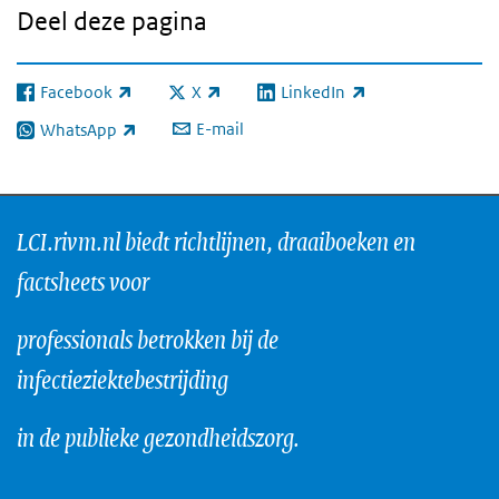
Deel deze pagina
Facebook
X
LinkedIn
(externe link)
(externe link)
(externe link)
E-mail
WhatsApp
(externe link)
LCI.rivm.nl biedt richtlijnen, draaiboeken en
factsheets voor
professionals betrokken bij de
infectieziektebestrijding
in de publieke gezondheidszorg.