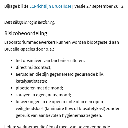
Bijlage bij de
LCI-richtlijn Brucellose
| Versie 27 september 2012
Deze bijlage is nog in herziening.
Risicobeoordeling
Laboratoriummedewerkers kunnen worden blootgesteld aan
Brucella-species door o.a.:
het opsnuiven van bacterie-culturen;
direct huidcontact;
aerosolen die zijn gegenereerd gedurende bijv.
katalysatietests);
pipetteren met de mond;
sprayen in ogen, neus, mond;
bewerkingen in de open ruimte of in een open
veiligheidskast (laminaire flow of biosafetykast) zonder
gebruik van aanbevolen hygienemaatregelen.
Iedere werknemer die één of meer van bovengenoemde