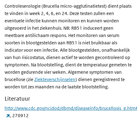
Controleserologie (Brucella micro-agglutinatietest) dient plaats
te vinden in week 2, 4, 6, en 24. Deze testen zullen een
eventuele infectie kunnen monitoren en kunnen worden
uitgevoerd in het ziekenhuis. NB: RB51 induceert geen
meetbare antilichaam respons. Het monitoren van serum
soorten in blootgestelden aan RB51 is niet bruikbaar als
indicator voor een infectie. Alle blootgestelden, onafhankelijk
van hun risicostatus, dienen actief te worden gecontroleerd op
symptomen. Na blootstelling, dient de temperatuur gemeten te
worden gedurende vier weken. Algemene symptomen van
brucellose (zie
Ziekteverschijnselen
) dienen geregistreerd te
worden tot zes maanden na de laatste blootstelling.
Literatuur
http://www.cdc.gov/ncidod/dbmd/diseaseinfo/brucellosis_g.h
(externe link)
, 270912