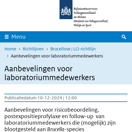
Overslaan en naar de inhoud gaan
Direct naar de hoofdnavigatie
Rijksinstituut voor
Volksgezondheid
en Milieu
Ministerie van Volksgezondheid,
Welzijn en Sport
Z
Menu
Home
Richtlijnen
Brucellose | LCI-richtlijn
Aanbevelingen voor laboratoriummedewerkers
Aanbevelingen voor
laboratoriummedewerkers
Publicatiedatum 10-12-2024 | 12:00
Aanbevelingen voor risicobeoordeling,
postexpositieprofylaxe en follow-up van
laboratoriummedewerkers die (mogelijk) zijn
blootgesteld aan
Brucella
-species