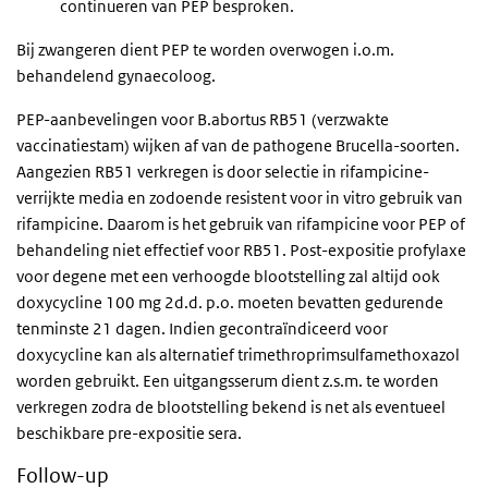
continueren van PEP besproken.
Bij zwangeren dient PEP te worden overwogen i.o.m.
behandelend gynaecoloog.
PEP-aanbevelingen voor B.abortus RB51 (verzwakte
vaccinatiestam) wijken af van de pathogene Brucella-soorten.
Aangezien RB51 verkregen is door selectie in rifampicine-
verrijkte media en zodoende resistent voor in vitro gebruik van
rifampicine. Daarom is het gebruik van rifampicine voor PEP of
behandeling niet effectief voor RB51. Post-expositie profylaxe
voor degene met een verhoogde blootstelling zal altijd ook
doxycycline 100 mg 2d.d. p.o. moeten bevatten gedurende
tenminste 21 dagen. Indien gecontraïndiceerd voor
doxycycline kan als alternatief trimethroprimsulfamethoxazol
worden gebruikt. Een uitgangsserum dient z.s.m. te worden
verkregen zodra de blootstelling bekend is net als eventueel
beschikbare pre-expositie sera.
Follow-up