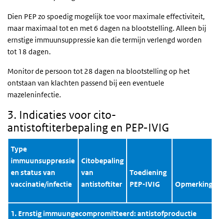
Dien PEP zo spoedig mogelijk toe voor maximale effectiviteit,
maar maximaal tot en met 6 dagen na blootstelling. Alleen bij
ernstige immuunsuppressie kan die termijn verlengd worden
tot 18 dagen.
Monitor de persoon tot 28 dagen na blootstelling op het
ontstaan van klachten passend bij een eventuele
mazeleninfectie.
3. Indicaties voor cito-
antistoftiterbepaling en PEP-IVIG
Type
immuunsuppressie
Citobepaling
en status van
van
Toediening
vaccinatie/infectie
antistoftiter
PEP-IVIG
Opmerkinge
1. Ernstig immuungecompromitteerd: antistofproductie