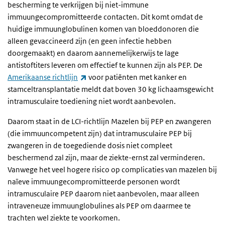
bescherming te verkrijgen bij niet-immune
immuungecompromitteerde contacten. Dit komt omdat de
huidige immuunglobulinen komen van bloeddonoren die
alleen gevaccineerd zijn (en geen infectie hebben
doorgemaakt) en daarom aannemelijkerwijs te lage
antistoftiters leveren om effectief te kunnen zijn als PEP. De
(externe link)
Amerikaanse richtlijn
voor patiënten met kanker en
stamceltransplantatie meldt dat boven 30 kg lichaamsgewicht
intramusculaire toediening niet wordt aanbevolen.
Daarom staat in de LCI-richtlijn Mazelen bij PEP en zwangeren
(die immuuncompetent zijn) dat intramusculaire PEP bij
zwangeren in de toegediende dosis niet compleet
beschermend zal zijn, maar de ziekte-ernst zal verminderen.
Vanwege het veel hogere risico op complicaties van mazelen bij
naïeve immuungecompromitteerde personen wordt
intramusculaire PEP daarom niet aanbevolen, maar alleen
intraveneuze immuunglobulines als PEP om daarmee te
trachten wel ziekte te voorkomen.