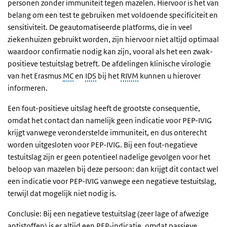
personen zonder immuniteit tegen mazelen. Hiervoor is het van
belang om een test te gebruiken met voldoende specificiteit en
sensitiviteit. De geautomatiseerde platforms, die in veel
ziekenhuizen gebruikt worden, zijn hiervoor niet altijd optimaal
waardoor confirmatie nodig kan zijn, vooral als het een zwak-
positieve testuitslag betreft. De afdelingen klinische virologie
van het Erasmus
MC
en
IDS
bij het
RIVM
kunnen u hierover
informeren.
Een fout-positieve uitslag heeft de grootste consequentie,
omdat het contact dan namelijk geen indicatie voor PEP-IVIG
krijgt vanwege veronderstelde immuniteit, en dus onterecht
worden uitgesloten voor PEP-IVIG. Bij een fout-negatieve
testuitslag zijn er geen potentieel nadelige gevolgen voor het
beloop van mazelen bij deze persoon: dan krijgt dit contact wel
een indicatie voor PEP-IVIG vanwege een negatieve testuitslag,
terwijl dat mogelijk niet nodig is.
Conclusie: Bij een negatieve testuitslag (zeer lage of afwezige
antistoffen) is er altijd een PEP-indicatie, omdat passieve