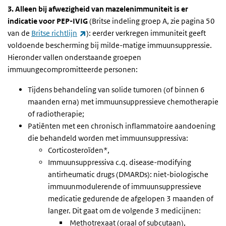
3. Alleen bij afwezigheid van mazelenimmuniteit is er
indicatie voor PEP-IVIG
(Britse indeling groep A, zie pagina 50
(externe link)
van de
Britse richtlijn
):
eerder verkregen immuniteit geeft
voldoende bescherming bij milde-matige immuunsuppressie.
Hieronder vallen onderstaande groepen
immuungecompromitteerde personen:
Tijdens behandeling van solide tumoren (of binnen 6
maanden erna) met immuunsuppressieve chemotherapie
of radiotherapie;
Patiënten met een chronisch inflammatoire aandoening
die behandeld worden met immuunsuppressiva:
Corticosteroïden*,
Immuunsuppressiva c.q. disease-modifying
antirheumatic drugs (DMARDs): niet-biologische
immuunmodulerende of immuunsuppressieve
medicatie gedurende de afgelopen 3 maanden of
langer. Dit gaat om de volgende 3 medicijnen:
Methotrexaat (oraal of subcutaan),