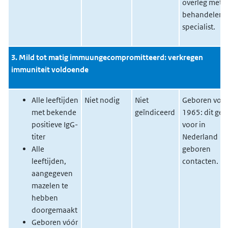
overleg met
behandelend
specialist.
3. Mild tot matig immuungecompromitteerd: verkregen
immuniteit voldoende
Alle leeftijden
Niet nodig
Niet
Geboren voo
met bekende
geïndiceerd
1965: dit gel
positieve IgG-
voor in
titer
Nederland
Alle
geboren
leeftijden,
contacten.
aangegeven
mazelen te
hebben
doorgemaakt
Geboren vóór