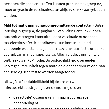
personen die geen antistoffen kunnen produceren (groep B2)
moet ongeacht de vaccinatiestatus altijd IVIG-PEP aangeboden
worden.
Mild tot matig immuungecompromitteerde contacten
(Britse
indeling in groep A, zie pagina 51 van Britse richtlijn) kunnen
hun ooit verkregen immuniteit door vaccinatie of door een
mazelenvirusinfectie handhaven. Hun immuniteit biedt
voldoende weerstand tegen een mazelenvirusinfectie ondanks
gebruik van immuunsuppressiva. Alleen als deze immuniteit
ontbreekt is er PEP nodig. Bij onduidelijkheid over eerder
verkregen immuniteit tegen mazelen dient dat door middel van
een serologische test te worden aangetoond.
Bij twijfel of onduidelijkheid bij de arts M+G
infectieziektebestrijding over de indeling of over:
de (actuele) dosering van immuunsuppressieve
behandeling of
het tijdstip van behandeling of beëindiging van een