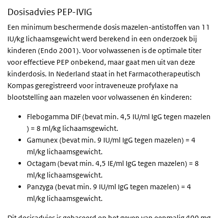
Dosisadvies PEP-IVIG
Een minimum beschermende dosis mazelen-antistoffen van 11
IU/kg lichaamsgewicht werd berekend in een onderzoek bij
kinderen (Endo 2001). Voor volwassenen is de optimale titer
voor effectieve PEP onbekend, maar gaat men uit van deze
kinderdosis. In Nederland staat in het Farmacotherapeutisch
Kompas geregistreerd voor intraveneuze profylaxe na
blootstelling aan mazelen voor volwassenen én kinderen:
Flebogamma DIF (bevat min. 4,5 IU/ml IgG tegen mazelen
) = 8 ml/kg lichaamsgewicht.
Gamunex (bevat min. 9 IU/ml IgG tegen mazelen) = 4
ml/kg lichaamsgewicht.
Octagam (bevat min. 4,5 IE/ml IgG tegen mazelen) = 8
ml/kg lichaamsgewicht.
Panzyga (bevat min. 9 IU/ml IgG tegen mazelen) = 4
ml/kg lichaamsgewicht.
Dit dosisadvies is gebaseerd op het geven van eenmalig 400 mg