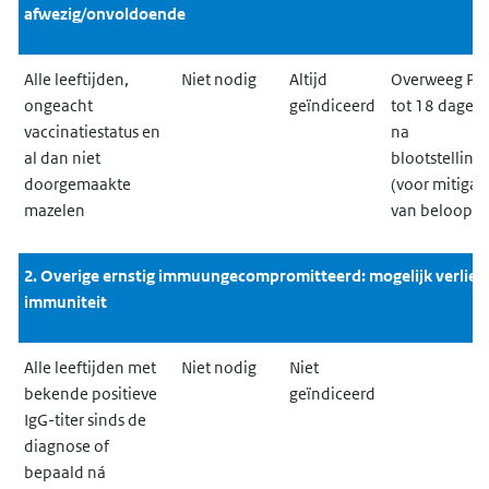
afwezig/onvoldoende
Alle leeftijden,
Niet nodig
Altijd
Overweeg PE
ongeacht
geïndiceerd
tot 18 dagen
vaccinatiestatus en
na
al dan niet
blootstelling
doorgemaakte
(voor mitigat
mazelen
van beloop)
2. Overige ernstig immuungecompromitteerd: mogelijk verlies
immuniteit
Alle leeftijden met
Niet nodig
Niet
bekende positieve
geïndiceerd
IgG-titer sinds de
diagnose of
bepaald ná