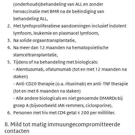
(onderhouds)behandeling van ALL en zonder
hervaccinatie met BMR na de beëindiging van
behandeling ALL,
Met lymfoproliferatieve aandoeningen inclusief indolent
lymfoom, leukemie en plasmacel lymfoom,
Na solide orgaantransplantatie,
Na meer dan 12 maanden na hematopoietische
stamceltransplantatie,
Tijdens of na behandeling met biologicals:
- Alemtuzumab, ofatumumab (tot en met 12 maanden na
staken)
- Anti-CD20 therapie (o.a. rituximab) en anti-TNF therapie
(tot en met 6 maanden na staken)
- Alle andere biologicals en niet genoemde DMARDs bij
groep A (bijvoorbeeld
JAK-remmers, ciclosporine).
Personen met hiv met CD4 getal ≤ 200 per milliliter.
II. Mild tot matig immuungecompromitteerde
contacten