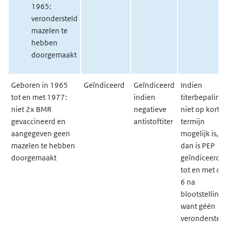
1965:
verondersteld
mazelen te
hebben
doorgemaakt
Geboren in 1965
Geïndiceerd
Geïndiceerd
Indien
tot en met 1977:
indien
titerbepaling
niet 2x BMR
negatieve
niet op korte
gevaccineerd en
antistoftiter
termijn
aangegeven geen
mogelijk is,
mazelen te hebben
dan is PEP
doorgemaakt
geïndiceerd
tot en met da
6 na
blootstelling,
want géén
veronderstel