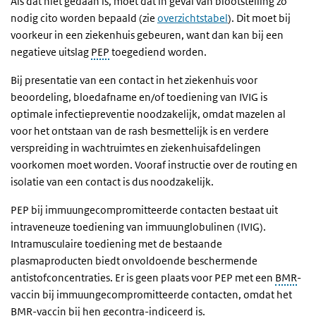
Als dat niet gedaan is, moet dat in geval van blootstelling zo
nodig cito worden bepaald (zie
overzichtstabel
). Dit moet bij
voorkeur in een ziekenhuis gebeuren, want dan kan bij een
negatieve uitslag
PEP
toegediend worden.
Bij presentatie van een contact in het ziekenhuis voor
beoordeling, bloedafname en/of toediening van IVIG is
optimale infectiepreventie noodzakelijk, omdat mazelen al
voor het ontstaan van de rash besmettelijk is en verdere
verspreiding in wachtruimtes en ziekenhuisafdelingen
voorkomen moet worden. Vooraf instructie over de routing en
isolatie van een contact is dus noodzakelijk.
PEP bij immuungecompromitteerde contacten bestaat uit
intraveneuze toediening van immuunglobulinen (IVIG).
Intramusculaire toediening met de bestaande
plasmaproducten biedt onvoldoende beschermende
antistofconcentraties. Er is geen plaats voor PEP met een
BMR
-
vaccin bij immuungecompromitteerde contacten, omdat het
BMR-vaccin bij hen gecontra-indiceerd is.