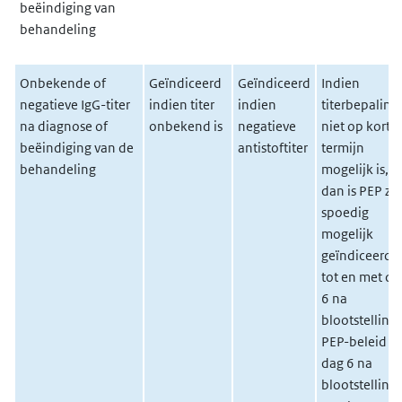
beëindiging van
behandeling
Onbekende of
Geïndiceerd
Geïndiceerd
Indien
negatieve IgG-titer
indien titer
indien
titerbepaling
na diagnose of
onbekend is
negatieve
niet op korte
beëindiging van de
antistoftiter
termijn
behandeling
mogelijk is,
dan is PEP zo
spoedig
mogelijk
geïndiceerd
tot en met da
6 na
blootstelling.
PEP-beleid n
dag 6 na
blootstelling 