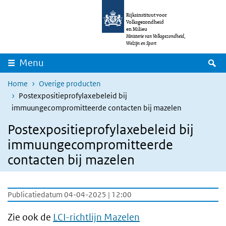
Overslaan en naar de inhoud gaan
Direct naar de hoofdnavigatie
Rijksinstituut voor
Volksgezondheid
en Milieu
Ministerie van Volksgezondheid,
Welzijn en Sport
Z
Menu
Home
Overige producten
Postexpositieprofylaxebeleid bij
immuungecompromitteerde contacten bij mazelen
Postexpositieprofylaxebeleid bij
immuungecompromitteerde
contacten bij mazelen
Publicatiedatum 04-04-2025 | 12:00
Zie ook de
LCI-richtlijn Mazelen