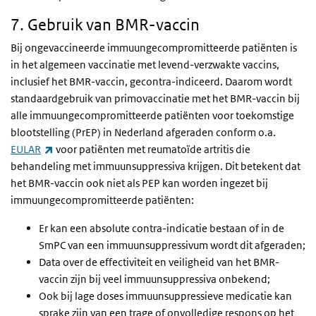
7. Gebruik van BMR-vaccin
Bij ongevaccineerde immuungecompromitteerde patiënten is
in het algemeen vaccinatie met levend-verzwakte vaccins,
inclusief het BMR-vaccin, gecontra-indiceerd. Daarom wordt
standaardgebruik van primovaccinatie met het BMR-vaccin bij
alle immuungecompromitteerde patiënten voor toekomstige
blootstelling (PrEP) in Nederland afgeraden conform o.a.
(externe link)
EULAR
voor patiënten met reumatoïde artritis die
behandeling met immuunsuppressiva krijgen. Dit betekent dat
het BMR-vaccin ook niet als PEP kan worden ingezet bij
immuungecompromitteerde patiënten:
Er kan een absolute contra-indicatie bestaan of in de
SmPC van een immuunsuppressivum wordt dit afgeraden;
Data over de effectiviteit en veiligheid van het BMR-
vaccin zijn bij veel immuunsuppressiva onbekend;
Ook bij lage doses immuunsuppressieve medicatie kan
sprake zijn van een trage of onvolledige respons op het