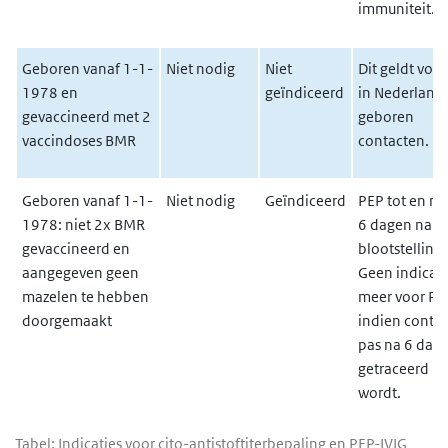
immuniteit.
Geboren vanaf 1-1-
Niet nodig
Niet
Dit geldt voor
1978 en
geïndiceerd
in Nederland
gevaccineerd met 2
geboren
vaccindoses BMR
contacten.
Geboren vanaf 1-1-
Niet nodig
Geïndiceerd
PEP tot en me
1978: niet 2x BMR
6 dagen na
gevaccineerd en
blootstelling.
aangegeven geen
Geen indicati
mazelen te hebben
meer voor PE
doorgemaakt
indien contac
pas na 6 dag
getraceerd
wordt.
Tabel: Indicaties voor cito-antistoftiterbepaling en PEP-IVIG