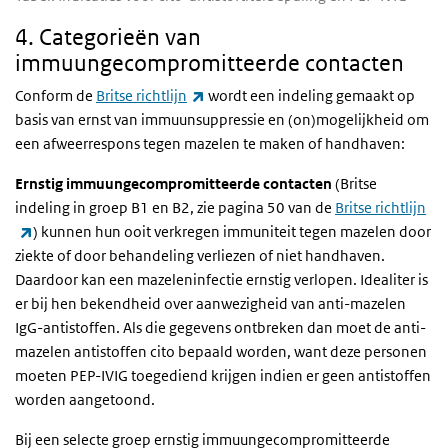
4. Categorieën van
immuungecompromitteerde contacten
(externe link)
Conform de
Britse richtlijn
wordt een indeling gemaakt op
basis van ernst van immuunsuppressie en (on)mogelijkheid om
een afweerrespons tegen mazelen te maken of handhaven:
Ernstig immuungecompromitteerde contacten
(Britse
indeling in groep B1 en B2, zie pagina 50 van de
Britse richtlijn
(externe link)
) kunnen hun ooit verkregen immuniteit tegen mazelen door
ziekte of door behandeling verliezen of niet handhaven.
Daardoor kan een mazeleninfectie ernstig verlopen. Idealiter is
er bij hen bekendheid over aanwezigheid van anti-mazelen
IgG-antistoffen. Als die gegevens ontbreken dan moet de anti-
mazelen antistoffen cito bepaald worden, want deze personen
moeten PEP-IVIG toegediend krijgen indien er geen antistoffen
worden aangetoond.
Bij een selecte groep ernstig immuungecompromitteerde