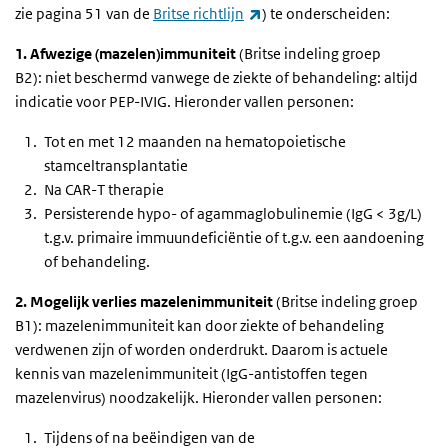
(externe link)
zie pagina 51 van de
Britse richtlijn
) te onderscheiden:
1. Afwezige (mazelen)immuniteit
(Britse indeling groep
B2):
niet beschermd vanwege de ziekte of behandeling: altijd
indicatie voor PEP-IVIG. Hieronder vallen personen:
Tot en met 12 maanden na hematopoietische
stamceltransplantatie
Na CAR-T therapie
Persisterende hypo- of agammaglobulinemie (IgG < 3g/L)
t.g.v. primaire immuundeficiëntie of t.g.v. een aandoening
of behandeling.
2. Mogelijk verlies mazelenimmuniteit
(Britse indeling groep
B1):
mazelenimmuniteit kan door ziekte of behandeling
verdwenen zijn of worden onderdrukt. Daarom is actuele
kennis van mazelenimmuniteit (IgG-antistoffen tegen
mazelenvirus) noodzakelijk. Hieronder vallen personen:
Tijdens of na beëindigen van de