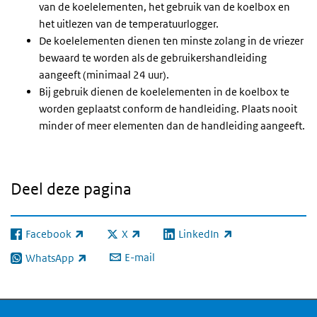
van de koelelementen, het gebruik van de koelbox en
het uitlezen van de temperatuurlogger.
De koelelementen dienen ten minste zolang in de vriezer
bewaard te worden als de gebruikershandleiding
aangeeft (minimaal 24 uur).
Bij gebruik dienen de koelelementen in de koelbox te
worden geplaatst conform de handleiding. Plaats nooit
minder of meer elementen dan de handleiding aangeeft.
Deel deze pagina
Facebook
X
LinkedIn
(externe link)
(externe link)
(externe link)
E-mail
WhatsApp
(externe link)