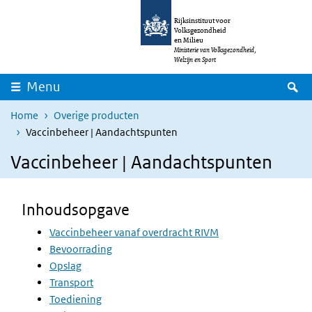
Overslaan en naar de inhoud gaan
Direct naar de hoofdnavigatie
Rijksinstituut voor
Volksgezondheid
en Milieu
Ministerie van Volksgezondheid,
Welzijn en Sport
Z
Menu
Home
Overige producten
Vaccinbeheer | Aandachtspunten
Vaccinbeheer | Aandachtspunten
Inhoudsopgave
Vaccinbeheer vanaf overdracht RIVM
Bevoorrading
Opslag
Transport
Toediening