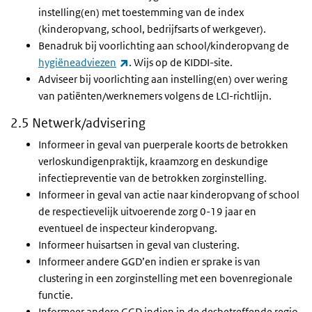
instelling(en) met toestemming van de index
(kinderopvang, school, bedrijfsarts of werkgever).
Benadruk bij voorlichting aan school/kinderopvang de
(externe link)
hygiëneadviezen
. Wijs op de KIDDI-site.
Adviseer bij voorlichting aan instelling(en) over wering
van patiënten/werknemers volgens de LCI-richtlijn.
2.5 Netwerk/advisering
Informeer in geval van puerperale koorts de betrokken
verloskundigenpraktijk, kraamzorg en deskundige
infectiepreventie van de betrokken zorginstelling.
Informeer in geval van actie naar kinderopvang of school
de respectievelijk uitvoerende zorg 0-19 jaar en
eventueel de inspecteur kinderopvang.
Informeer huisartsen in geval van clustering.
Informeer andere GGD’en indien er sprake is van
clustering in een zorginstelling met een bovenregionale
functie.
Informeer andere GGD indien in de desbetreffende regio