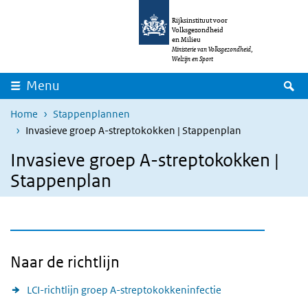
Overslaan en naar de inhoud gaan
Direct naar de hoofdnavigatie
Rijksinstituut voor
Volksgezondheid
en Milieu
Ministerie van Volksgezondheid,
Welzijn en Sport
Z
Menu
Home
Stappenplannen
Invasieve groep A-streptokokken | Stappenplan
Invasieve groep A-streptokokken |
Stappenplan
Naar de richtlijn
LCI-richtlijn groep A-streptokokkeninfectie