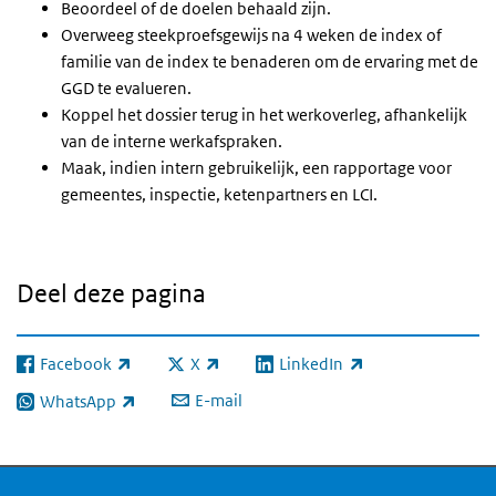
Beoordeel of de doelen behaald zijn.
Overweeg steekproefsgewijs na 4 weken de index of
familie van de index te benaderen om de ervaring met de
GGD te evalueren.
Koppel het dossier terug in het werkoverleg, afhankelijk
van de interne werkafspraken.
Maak, indien intern gebruikelijk, een rapportage voor
gemeentes, inspectie, ketenpartners en LCI.
Deel deze pagina
Facebook
X
LinkedIn
(externe link)
(externe link)
(externe link)
E-mail
WhatsApp
(externe link)