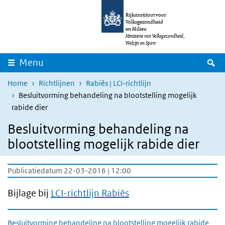
Overslaan en naar de inhoud gaan
Direct naar de hoofdnavigatie
Rijksinstituut voor
Volksgezondheid
en Milieu
Ministerie van Volksgezondheid,
Welzijn en Sport
Z
Menu
Home
Richtlijnen
Rabiës | LCI-richtlijn
Besluitvorming behandeling na blootstelling mogelijk
rabide dier
Besluitvorming behandeling na
blootstelling mogelijk rabide dier
Publicatiedatum 22-03-2016 | 12:00
Bijlage bij
LCI-richtlijn Rabiës
Besluitvorming behandeling na blootstelling mogelijk rabide