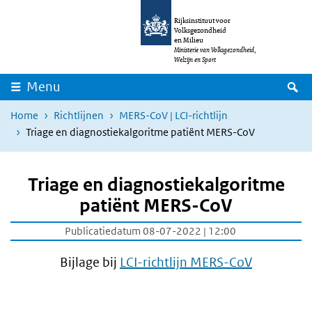
Overslaan en naar de inhoud gaan
Direct naar de hoofdnavigatie
Rijksinstituut voor
Volksgezondheid
en Milieu
Ministerie van Volksgezondheid,
Welzijn en Sport
Z
Menu
Home
Richtlijnen
MERS-CoV | LCI-richtlijn
Triage en diagnostiekalgoritme patiënt MERS-CoV
Triage en diagnostiekalgoritme
patiënt MERS-CoV
Publicatiedatum 08-07-2022 | 12:00
Bijlage bij
LCI-richtlijn MERS-CoV