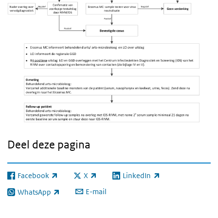
Deel deze pagina
Facebook
X
LinkedIn
(externe link)
(externe link)
(externe link)
E-mail
WhatsApp
(externe link)