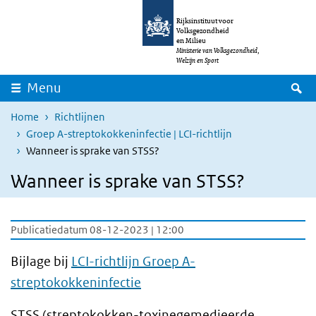
Overslaan en naar de inhoud gaan
Direct naar de hoofdnavigatie
Rijksinstituut voor
Volksgezondheid
en Milieu
Ministerie van Volksgezondheid,
Welzijn en Sport
Z
Menu
Home
Richtlijnen
Groep A-streptokokkeninfectie | LCI-richtlijn
Wanneer is sprake van STSS?
Wanneer is sprake van STSS?
Publicatiedatum 08-12-2023 | 12:00
Bijlage bij
LCI-richtlijn Groep A-
streptokokkeninfectie
STSS (streptokokken-toxinegemedieerde