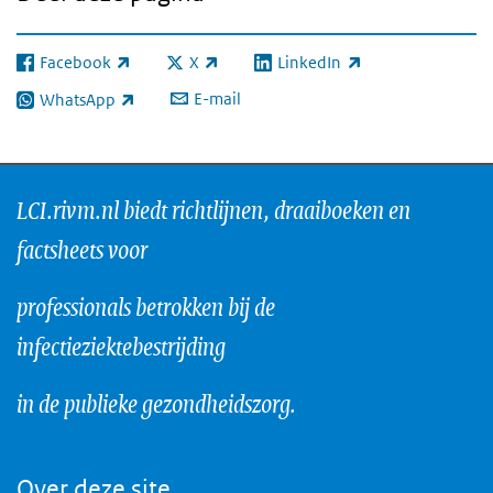
Facebook
X
LinkedIn
(externe link)
(externe link)
(externe link)
E-mail
WhatsApp
(externe link)
LCI.rivm.nl biedt richtlijnen, draaiboeken en
factsheets voor
professionals betrokken bij de
infectieziektebestrijding
in de publieke gezondheidszorg.
Over deze site