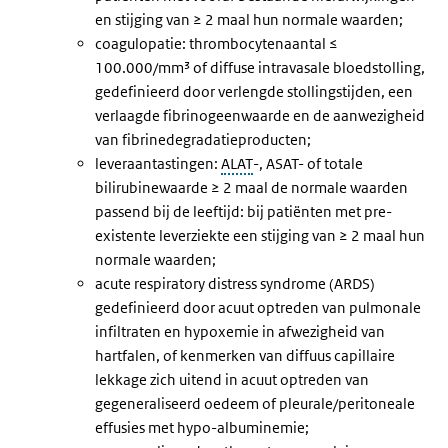
en stijging van ≥ 2 maal hun normale waarden;
coagulopatie: thrombocytenaantal ≤
100.000/mm³ of diffuse intravasale bloedstolling,
gedefinieerd door verlengde stollingstijden, een
verlaagde fibrinogeenwaarde en de aanwezigheid
van fibrinedegradatieproducten;
leveraantastingen:
ALAT
-, ASAT- of totale
bilirubinewaarde ≥ 2 maal de normale waarden
passend bij de leeftijd: bij patiënten met pre-
existente leverziekte een stijging van ≥ 2 maal hun
normale waarden;
acute respiratory distress syndrome (ARDS)
gedefinieerd door acuut optreden van pulmonale
infiltraten en hypoxemie in afwezigheid van
hartfalen, of kenmerken van diffuus capillaire
lekkage zich uitend in acuut optreden van
gegeneraliseerd oedeem of pleurale/peritoneale
effusies met hypo-albuminemie;