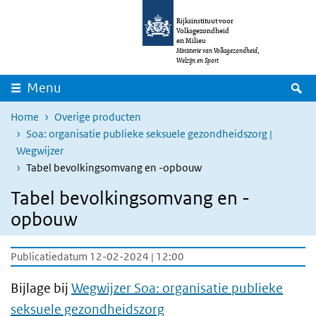
Overslaan en naar de inhoud gaan
Direct naar de hoofdnavigatie
Rijksinstituut voor
Volksgezondheid
en Milieu
Ministerie van Volksgezondheid,
Welzijn en Sport
Z
Menu
Home
Overige producten
Soa: organisatie publieke seksuele gezondheidszorg |
Wegwijzer
Tabel bevolkingsomvang en -opbouw
Tabel bevolkingsomvang en -
opbouw
Publicatiedatum 12-02-2024 | 12:00
Bijlage bij
Wegwijzer Soa: organisatie publieke
seksuele gezondheidszorg