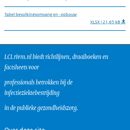
Tabel bevolkingsomvang en -opbouw
XLSX | 21,65 kB
LCI.rivm.nl biedt richtlijnen, draaiboeken en
factsheets voor
professionals betrokken bij de
infectieziektebestrijding
in de publieke gezondheidszorg.