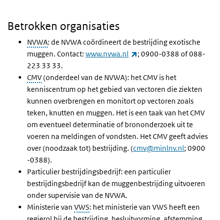
Betrokken organisaties
NVWA
: de NVWA coördineert de bestrijding exotische
(externe link)
muggen. Contact:
www.nvwa.nl
; 0900-0388 of 088-
223 33 33.
CMV
(onderdeel van de NVWA): het CMV is het
kenniscentrum op het gebied van vectoren die ziekten
kunnen overbrengen en monitort op vectoren zoals
teken, knutten en muggen. Het is een taak van het CMV
om eventueel determinatie of brononderzoek uit te
voeren na meldingen of vondsten. Het CMV geeft advies
over (noodzaak tot) bestrijding. (
cmv@minlnv.nl
; 0900
-0388).
Particulier bestrijdingsbedrijf: een particulier
bestrijdingsbedrijf kan de muggenbestrijding uitvoeren
onder supervisie van de NVWA.
Ministerie van
VWS
: het ministerie van VWS heeft een
regierol bij de bestrijding, besluitvorming, afstemming