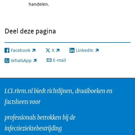
handelen.
Deel deze pagina
Facebook
X
LinkedIn
(externe link)
(externe link)
(externe link)
E-mail
WhatsApp
(externe link)
LCI.rivm.nl biedt richtlijnen, draaiboeken en
factsheets voor
professionals betrokken bij de
infectieziektebestrijding