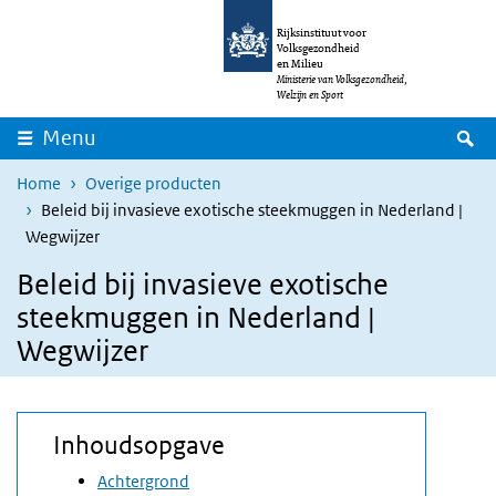
Overslaan en naar de inhoud gaan
Direct naar de hoofdnavigatie
Rijksinstituut voor
Volksgezondheid
en Milieu
Ministerie van Volksgezondheid,
Welzijn en Sport
Z
Menu
Home
Overige producten
Beleid bij invasieve exotische steekmuggen in Nederland |
Wegwijzer
Beleid bij invasieve exotische
steekmuggen in Nederland |
Wegwijzer
Inhoudsopgave
Achtergrond