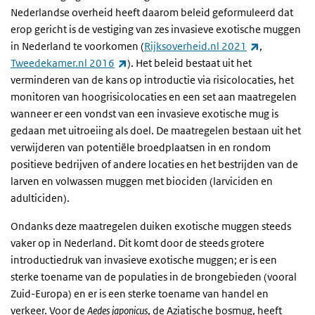
Nederlandse overheid heeft daarom beleid geformuleerd dat
erop gericht is de vestiging van zes invasieve exotische muggen
(externe lin
in Nederland te voorkomen (
Rijksoverheid.nl 2021
,
(externe link)
Tweedekamer.nl 2016
). Het beleid bestaat uit het
verminderen van de kans op introductie via risicolocaties, het
monitoren van hoogrisicolocaties en een set aan maatregelen
wanneer er een vondst van een invasieve exotische mug is
gedaan met uitroeiing als doel. De maatregelen bestaan uit het
verwijderen van potentiële broedplaatsen in en rondom
positieve bedrijven of andere locaties en het bestrijden van de
larven en volwassen muggen met biociden (larviciden en
adulticiden).
Ondanks deze maatregelen duiken exotische muggen steeds
vaker op in Nederland. Dit komt door de steeds grotere
introductiedruk van invasieve exotische muggen; er is een
sterke toename van de populaties in de brongebieden (vooral
Zuid-Europa) en er is een sterke toename van handel en
verkeer. Voor de
Aedes japonicus
, de Aziatische bosmug, heeft