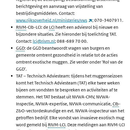
berichtgeving en aanvraag van vrijstelling van
bestrijdingsmiddelen. Contact:
(externe link)
www.rijksoverheid.nl/ministeries/vws
; 070-3407911.
RIVM
-CIb-LCI: de
LCI
heeft een adviesrol bij nieuwe en
bijzondere situaties. Zie hieronder bij toelichting TAT.
Contact:
lci@rivm.nl
; 088-689 70 00.
GGD
: de GGD beantwoordt vragen van burgers en
gemeente omtrent gezondheid in relatie tot de acties
omtrent exotische muggen. Zie verder onder 'Rol van de
GGD'.
TAT – Technisch Adviesteam: tijdens het muggenseizoen
komt het Technisch Adviesteam (TAT) elke twee weken
bijeen om vondsten te bespreken en activiteiten af te
stemmen. Het TAT bestaat uit NVWA-CMV, NVWA-
Inspectie, NVWA-expertise, NVWA-communicatie,
CIb
-
Z&O-vectordeskundige en evt. NVWA-inspecteur van het
getroffen bedrijf. Elke vondst van invasieve exotisch mug
word gemeld bij
RIVM-LCI
. Deze meldingen aan RIVM-LCI