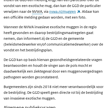
vondst van een exotische mug, dan kan de GGD de particulier
(externe link)
verwijzen naar de
NVWA
, via
nvwa.nl/muggen
. Aldaar kan
een officiële melding gedaan worden, met een foto.
Wanneer de NVWA invasieve exotische muggen in de regio
heeft gevonden en daarop bestrijdingsmaatregelen gaat
nemen, dan informeert zij de GGD en de gemeente
(beleidsmedewerker en/of communicatiemedewerker) over de
vondst en het bestrijdingsplan.
De GGD kan op basis hiervan gezondheidsgerelateerde vragen
beantwoorden en houdt de vinger aan de pols mocht er
daadwerkelijk een ziektegeval door een muggenovergedragen
pathogeen worden geconstateerd.
Burgemeesters zijn sinds 2018 niet meer verantwoordelijk voor
de bestrijding. De GGD speelt geen directe rol bij de bestrijding
van invasieve exotische muggen.
Algemene publieksvragen