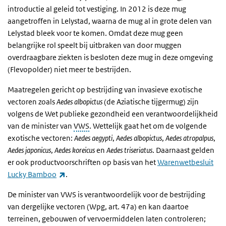
introductie al geleid tot vestiging. In 2012 is deze mug
aangetroffen in Lelystad, waarna de mug al in grote delen van
Lelystad bleek voor te komen. Omdat deze mug geen
belangrijke rol speelt bij uitbraken van door muggen
overdraagbare ziekten is besloten deze mug in deze omgeving
(Flevopolder) niet meer te bestrijden.
Maatregelen gericht op bestrijding van invasieve exotische
vectoren zoals
Aedes albopictus
(de Aziatische tijgermug) zijn
volgens de Wet publieke gezondheid een verantwoordelijkheid
van de minister van
VWS
. Wettelijk gaat het om de volgende
exotische vectoren:
Aedes aegypti
,
Aedes albopictus
,
Aedes atropalpus
,
Aedes japonicus
,
Aedes koreicus
en
Aedes triseriatus
. Daarnaast gelden
er ook productvoorschriften op basis van het
Warenwetbesluit
(externe link)
Lucky Bamboo
.
De minister van VWS is verantwoordelijk voor de bestrijding
van dergelijke vectoren (Wpg, art. 47a) en kan daartoe
terreinen, gebouwen of vervoermiddelen laten controleren;