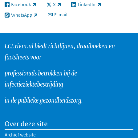
Facebook
X
LinkedIn
(externe link)
(externe link)
(externe link)
E-mail
WhatsApp
(externe link)
LCI.rivm.nl biedt richtlijnen, draaiboeken en
factsheets voor
professionals betrokken bij de
infectieziektebestrijding
in de publieke gezondheidszorg.
Over deze site
Archief website