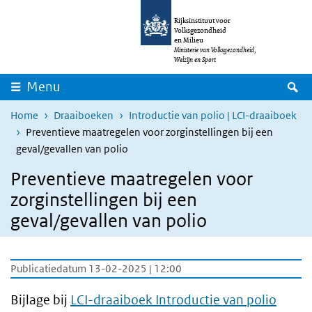
Overslaan en naar de inhoud gaan
Direct naar de hoofdnavigatie
Rijksinstituut voor
Volksgezondheid
en Milieu
Ministerie van Volksgezondheid,
Welzijn en Sport
Z
Menu
Home
Draaiboeken
Introductie van polio | LCI-draaiboek
Preventieve maatregelen voor zorginstellingen bij een
geval/gevallen van polio
Preventieve maatregelen voor
zorginstellingen bij een
geval/gevallen van polio
Publicatiedatum 13-02-2025 | 12:00
Bijlage bij
LCI-draaiboek Introductie van polio