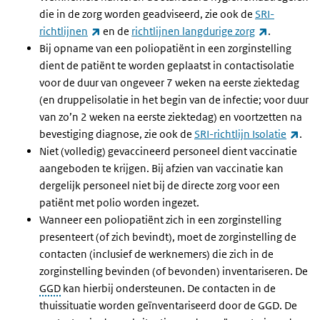
die in de zorg worden geadviseerd, zie ook de
SRI-
(externe link)
(externe li
richtlijnen
en de
richtlijnen langdurige zorg
.
Bij opname van een poliopatiënt in een zorginstelling
dient de patiënt te worden geplaatst in contactisolatie
voor de duur van ongeveer 7 weken na eerste ziektedag
(en druppelisolatie in het begin van de infectie; voor duur
van zo’n 2 weken na eerste ziektedag) en voortzetten na
(ext
bevestiging diagnose, zie ook de
SRI-richtlijn Isolatie
.
Niet (volledig) gevaccineerd personeel dient vaccinatie
aangeboden te krijgen. Bij afzien van vaccinatie kan
dergelijk personeel niet bij de directe zorg voor een
patiënt met polio worden ingezet.
Wanneer een poliopatiënt zich in een zorginstelling
presenteert (of zich bevindt), moet de zorginstelling de
contacten (inclusief de werknemers) die zich in de
zorginstelling bevinden (of bevonden) inventariseren. De
GGD
kan hierbij ondersteunen. De contacten in de
thuissituatie worden geïnventariseerd door de GGD. De