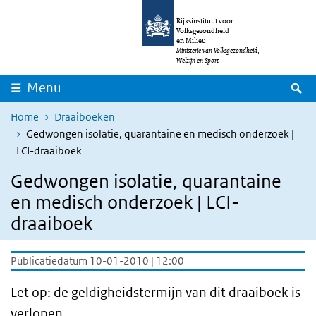
Overslaan en naar de inhoud gaan
Direct naar de hoofdnavigatie
Rijksinstituut voor
Volksgezondheid
en Milieu
Ministerie van Volksgezondheid,
Welzijn en Sport
Z
Menu
Home
Draaiboeken
Gedwongen isolatie, quarantaine en medisch onderzoek |
LCI-draaiboek
Gedwongen isolatie, quarantaine
en medisch onderzoek | LCI-
draaiboek
Publicatiedatum 10-01-2010 | 12:00
Let op: de geldigheidstermijn van dit draaiboek is
verlopen.