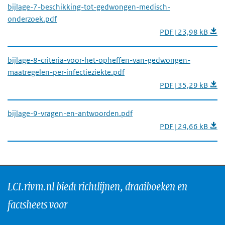
bijlage-7-beschikking-tot-gedwongen-medisch-
onderzoek.pdf
PDF | 23,98 kB
bijlage-8-criteria-voor-het-opheffen-van-gedwongen-
maatregelen-per-infectieziekte.pdf
PDF | 35,29 kB
bijlage-9-vragen-en-antwoorden.pdf
PDF | 24,66 kB
LCI.rivm.nl biedt richtlijnen, draaiboeken en
factsheets voor