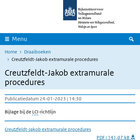
Overslaan en naar de inhoud gaan
Direct naar de hoofdnavigatie
Rijksinstituut voor
Volksgezondheid
en Milieu
Ministerie van Volksgezondheid,
Welzijn en Sport
Z
Menu
Home
Draaiboeken
Creutzfeldt-Jakob extramurale procedures
Creutzfeldt-Jakob extramurale
procedures
Publicatiedatum 24-01-2023 | 14:30
Bijlage bij de
LCI
-richtlijn
Creutzfeldt-Jakob extramurale procedures
PDF | 141,07 kB